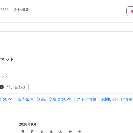
会社概要
（
263
件
）
空ネット
ネット
問い合わせ
について
販売条件、返品、交換について
ストア情報
お問い合わせ情報
2026年9月
日
月
火
水
木
金
土