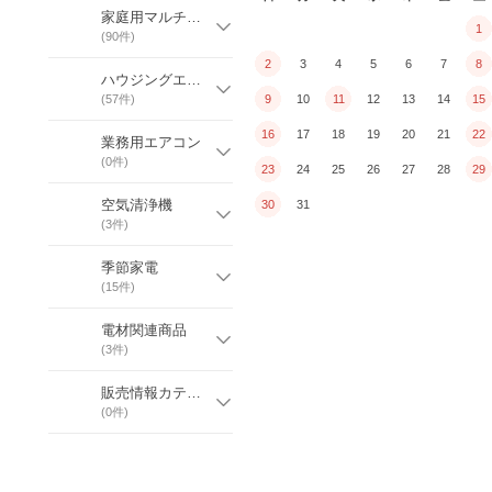
家庭用マルチエアコン
1
(
90
件)
2
3
4
5
6
7
8
ハウジングエアコン
(
57
件)
9
10
11
12
13
14
15
16
17
18
19
20
21
22
業務用エアコン
(
0
件)
23
24
25
26
27
28
29
空気清浄機
30
31
(
3
件)
季節家電
(
15
件)
電材関連商品
(
3
件)
販売情報カテゴリー
(
0
件)