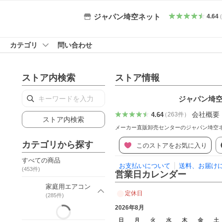
ジャパン埼空ネット
4.64
カテゴリ
問い合わせ
ストア内検索
ストア情報
ジャパン埼
会社概要
4.64
（
263
件
）
ストア内検索
メーカー直販卸売センターのジャパン埼空
カテゴリから探す
このストアをお気に入り
すべての商品
お支払いについて
送料、お届け
(
453
件)
営業日カレンダー
家庭用エアコン
定休日
(
285
件)
2026年8月
日
月
火
水
木
金
土