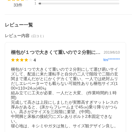
1
33
件
レビュー一覧
レビュー内容
（口コミ）
梱包が１つで大きくて重いので２分割にし…
2019/6/10
4
tos********
梱包が１つで大きくて重いので２分割にして運び易いサイ
ズして、配送に来た運転手と自分の二人で階段で二階の玄
関まで運んだがとにかくデカくて重い、一人では絶対ムリ
だしエレベーターでも載らない可能性ありも梱包サイズ(1
00×110×24㎝)40㎏ 

組み立てに工夫が必要、一人だと大変、 (作業時間約１時
間)

完成して高さは上段にしましたが実際高すぎマットレスの
厚みがあると、(床からフレームまで45㎝)乗り降りがつら
い。高さが2サイズを三段階に要望、(中間)。

中間脚と床板の接続穴にズレありボルト2本固定できな
い。  

寝心地は、キシミやガタは無し、サイズ観デザイン良し。