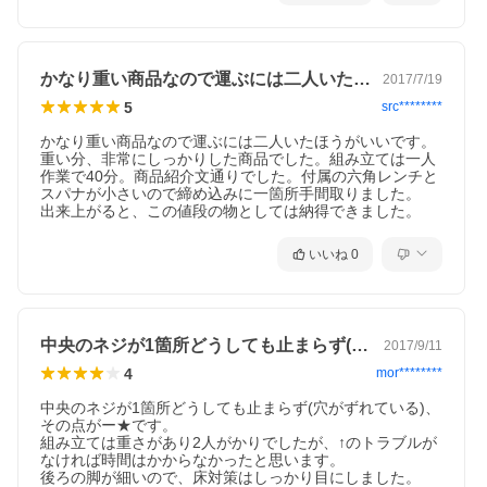
かなり重い商品なので運ぶには二人いたほ…
2017/7/19
5
src********
かなり重い商品なので運ぶには二人いたほうがいいです。
重い分、非常にしっかりした商品でした。組み立ては一人
作業で40分。商品紹介文通りでした。付属の六角レンチと
スパナが小さいので締め込みに一箇所手間取りました。

出来上がると、この値段の物としては納得できました。
いいね
0
中央のネジが1箇所どうしても止まらず(…
2017/9/11
4
mor********
中央のネジが1箇所どうしても止まらず(穴がずれている)、
その点がー★です。

組み立ては重さがあり2人がかりでしたが、↑のトラブルが
なければ時間はかからなかったと思います。

後ろの脚が細いので、床対策はしっかり目にしました。
