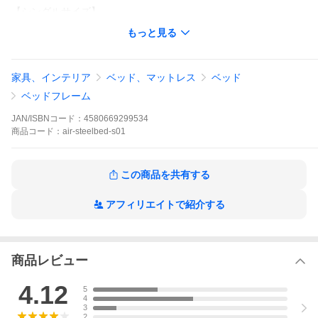
【シングルサイズ】
もっと見る
【サイズ】
約幅207×奥行き103×高さ80.5cm
【製品重量】
家具、インテリア
ベッド、マットレス
ベッド
約31.5kg
ベッドフレーム
【材質】
スチール（粉体塗装）、合成樹脂化粧繊維板（メラミン樹脂化粧
JAN/ISBNコード：
4580669299534
板）
商品
コード：
air-steelbed-s01
【備考】
組立式（組立て時間約40分）、2口コンセント付き（コード長約2
m、合計1500wまで対応）
この商品を共有する
※ベッドフレーム単体の販売となっております。
アフィリエイトで紹介する
季節のオススメアイテム
商品レビュー
4.12
5
4
3
2