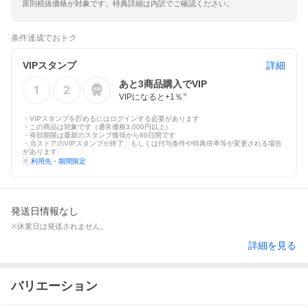
原則税抜価格が対象です。特典詳細は内訳でご確認ください。
条件達成でおトク
VIPスタンプ
詳細
あと
3
商品購入でVIP
VIPになると+
1
％
※
・VIPスタンプを貯めるにはログインする必要があります
・この商品は対象です（通常価格3,000円以上）
・有効期限は最新のスタンプ獲得から60日間です
・当ストアのVIPスタンプが終了、もしくは付与条件や特典倍率等が変更される場合
があります
※
利用先・期間限定
発送日情報なし
※休業日は発送されません。
詳細を見る
バリエーション