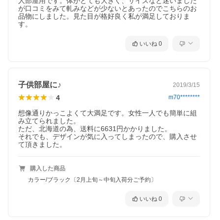
人部屋用です。体がとても大きく、サイズなど迷いました
が口コミをみて軋みなどが少ないとあったのでこちらのお
品物にしました。見た目が格好良く私が満足しておりま
す。
いいね
0
子供部屋に♪
2019/3/15
4
m70********
想像通りかっこよくて大満足です。女性一人でも簡単に組
み立てられました。

ただ、北海道の為、送料に6631円かかりました。

それでも、デザインが気に入ってしまったので、購入させ
て頂きました。
購入した商品
カラー/ブラック〔2月上旬～中旬入荷分ご予約〕
いいね
0