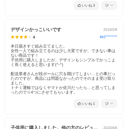
いいね
3
デザインかっこいいです
2018/2/8
4
kb2********
本日届きすぐ組み立てました。

女性一人で組み立てるのは少し大変ですが、できない事は
ない商品です！

子供用に購入しましたが、デザインもシンプルでかっこよ
く長く使えると思います(^-^)

配送業者さんが段ボールに穴を開けてしまい…との事だっ
たのですが、商品には問題なかったのでそのまま受け取り
ました。

トナミ運輸ではなくヤマトか佐川だったら…と思ってしま
ったので☆4つにさせてもらいます。
いいね
1
子供用に購入しました。他の方のレビュー…
2020/4/6