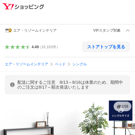
エア・リゾームインテリア
VIPスタンプ対象
ストアトップを見る
4.49
（
16,183
件
）
エア・リゾームインテリア
ベッド
シングル
配送に関するご注意 8/13～8/16は休業のため、期間中
のご注文は8/17～順次発送いたします
1
/
16