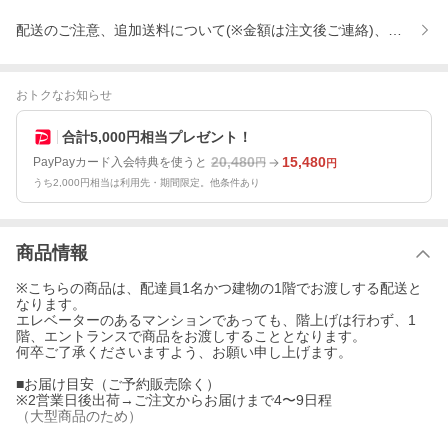
配送のご注意、追加送料について(※金額は注文後ご連絡)、お支払
おトクなお知らせ
合計5,000円相当プレゼント！
20,480
15,480
PayPayカード入会特典を使うと
円
円
うち2,000円相当は利用先・期間限定。他条件あり
商品情報
※こちらの商品は、配達員1名かつ建物の1階でお渡しする配送と
なります。
エレベーターのあるマンションであっても、階上げは行わず、1
階、エントランスで商品をお渡しすることとなります。
何卒ご了承くださいますよう、お願い申し上げます。
■お届け目安（ご予約販売除く）
※2営業日後出荷→ご注文からお届けまで4〜9日程
（大型商品のため）