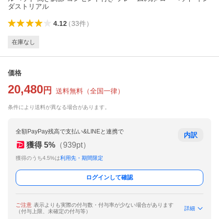
ダストリアル
4.12
（
33
件
）
在庫なし
価格
20,480
円
送料無料
（
全国一律
）
条件により送料が異なる場合があります。
全額PayPay残高で支払い&LINEと連携で
内訳
獲得
5
%
（
939
pt）
獲得のうち4.5%は
利用先・期間限定
ログインして確認
ご注意
表示よりも実際の付与数・付与率が少ない場合があります
詳細
（付与上限、未確定の付与等）