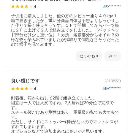
4
u05********
子供用に購入しました。他の方のレビュー通り４０kg×１
箱で届きましたが、重い分商品自体は予想よりしっかりし
た作りで長く使えそうです。１Ｆで開梱してからパーツ毎
に２Ｆに上げて２人で組み立てをしました。（ベッドヘッ
ド部分だけ少し重い位）１カ所、溶接部分からオイル？の
様な物が染み出ていましたが拭取りで問題なさそうだった
ので様子を見てみます。
いいね
0
良い感じです
2018/6/29
4
khv********
到着後、箱から出して2階で組み立てました。

組立は一人では大変ですね。2人居れば30分位で完成で
エア・リゾームTOP
>
ベッド一覧
す。

スチール製だけあり剛性はあり、重量級の私でも大丈夫で
す。

ただし、サイドにストッパー(枠)がないのでマットレスが
ずれてしまいます。

オプションなどで追加出来れば良いかと思います。