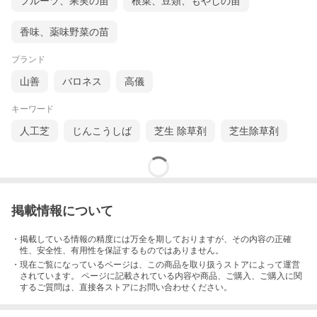
フルーツ、果実の苗
根菜、豆類、もやしの苗
香味、薬味野菜の苗
ブランド
山善
バロネス
高儀
キーワード
人工芝
じんこうしば
芝生 除草剤
芝生除草剤
掲載情報について
・掲載している情報の精度には万全を期しておりますが、その内容の正確
性、安全性、有用性を保証するものではありません。
・現在ご覧になっているページは、この
商品
を取り扱うストアによって運営
されています。 ページに記載されている内容
や商品、ご購入
、ご購入に関
するご質問は、直接各ストアにお問い合わせください。