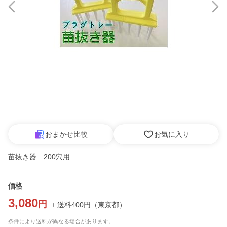
おまかせ比較
お気に入り
苗抜き器 200穴用
価格
3,080
円
+ 送料
400
円
（
東京都
）
条件により送料が異なる場合があります。