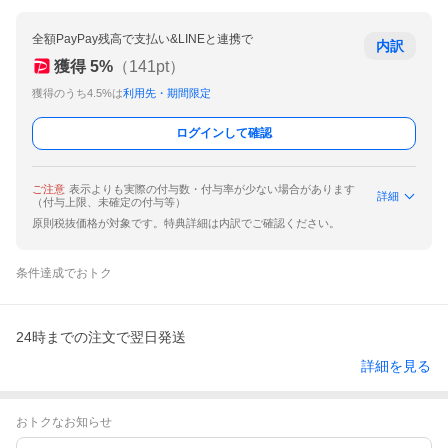
全額PayPay残高で支払い&LINEと連携で
内訳
獲得
5
%
（
141
pt）
獲得のうち4.5%は
利用先・期間限定
ログインして確認
ご注意
表示よりも実際の付与数・付与率が少ない場合があります
詳細
（付与上限、未確定の付与等）
原則税抜価格が対象です。特典詳細は内訳でご確認ください。
条件達成でおトク
24時までの注文で翌日発送
詳細を見る
おトクなお知らせ