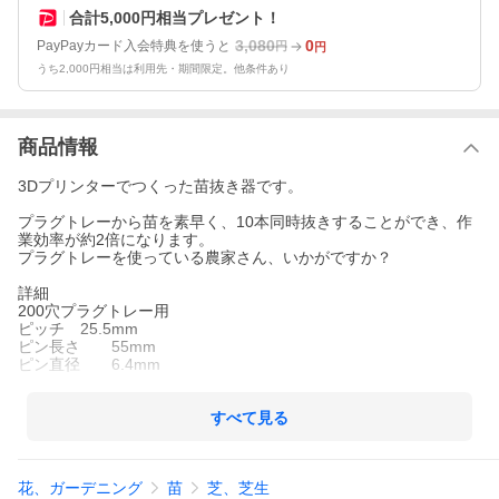
合計5,000円相当プレゼント！
3,080
0
PayPayカード入会特典を使うと
円
円
うち2,000円相当は利用先・期間限定。他条件あり
商品情報
3Dプリンターでつくった苗抜き器です。
プラグトレーから苗を素早く、10本同時抜きすることができ、作
業効率が約2倍になります。
プラグトレーを使っている農家さん、いかがですか？
詳細
200穴プラグトレー用
ピッチ 25.5mm
ピン長さ 55mm
ピン直径 6.4mm
すべて見る
花、ガーデニング
苗
芝、芝生