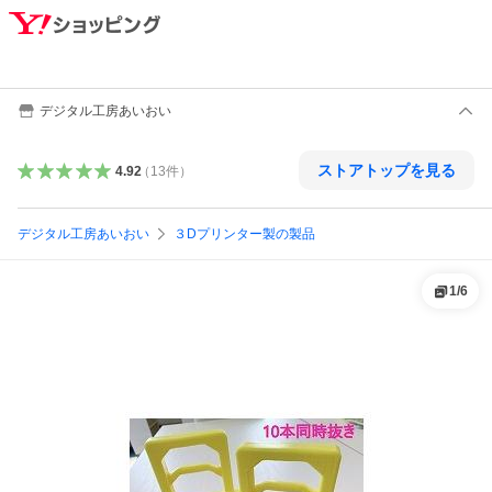
デジタル工房あいおい
ストアトップを見る
4.92
（
13
件
）
デジタル工房あいおい
３Dプリンター製の製品
1
/
6