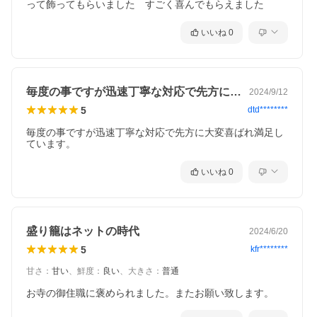
って飾ってもらいました　すごく喜んでもらえました
いいね
0
毎度の事ですが迅速丁寧な対応で先方に大…
2024/9/12
5
dtd********
毎度の事ですが迅速丁寧な対応で先方に大変喜ばれ満足し
いいね
0
盛り籠はネットの時代
2024/6/20
5
kfr********
甘さ
：
甘い
、
鮮度
：
良い
、
大きさ
：
普通
お寺の御住職に褒められました。またお願い致します。