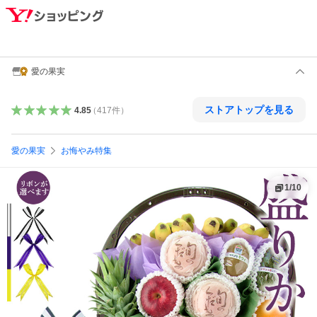
愛の果実
ストアトップを見る
4.85
（
417
件
）
愛の果実
お悔やみ特集
1
/
10