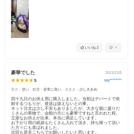
いいね
2
豪華でした
2021/12/5
5
say********
甘さ
：
甘い
、
鮮度
：
非常に良い
、
大きさ
：
少し大きめ
四十九日のお供え用に購入しました。当初はデパートで依
頼するつもりが、発送は扱えないとの事。

ネット注文は少し不安もありましたが、大きな籠に盛りだ
くさんの果物で、会館の方にも豪華ですねと言われた程。

立派なお供えが出来、本当に満足しています。

お下がり用の紙袋もたくさん入れて頂き、持ち帰って頂い
た方々にも喜ばれました。

次回も是非こちらでお願いしたいと思います。