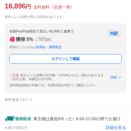
16,896
円
送料無料
（
全国一律
）
条件により送料が異なる場合があります。
全額PayPay残高で支払い&LINEと連携で
内訳
獲得
5
%
（
787
pt）
獲得のうち4.5%は
利用先・期間限定
ログインして確認
ご注意
表示よりも実際の付与数・付与率が少ない場合があります
詳細
（付与上限、未確定の付与等）
原則税抜価格が対象です。特典詳細は内訳でご確認ください。
条件達成でおトク
東京都は最短8/8（土）8:00-12:00の間でお届け
詳細を見る
お届け日指定可