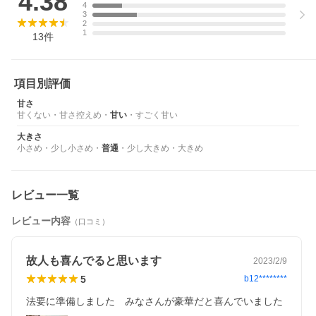
4.38
4
3
2
1
13
件
項目別評価
甘さ
甘くない
・
甘さ控えめ
・
甘い
・
すごく甘い
大きさ
小さめ
・
少し小さめ
・
普通
・
少し大きめ
・
大きめ
レビュー一覧
レビュー内容
（口コミ）
故人も喜んでると思います
2023/2/9
5
b12********
法要に準備しました　みなさんが豪華だと喜んでいました