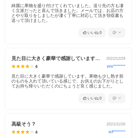
綺麗に果物を盛り付けてくれていました。送り先の方も凄
く立派だったと喜んで頂きました。メールでは、お店の方
とやり取りをしましたが凄く丁寧に対応して頂き領収書も
送って頂けました。
いいね
0
見た目に大きく豪華で感謝しています。果…
2022/12/29
4
you********
見た目に大きく豪華で感謝しています。果物も少し熟す前
のものを入れて頂いている感じで、お供えのお下がりとし
てお持ち帰りいただくのにちょうど良く感じました。
いいね
0
高級そう？
2021/11/20
4
xcf********