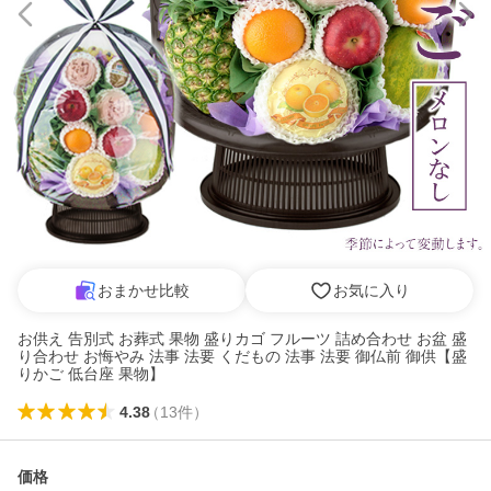
おまかせ比較
お気に入り
お供え 告別式 お葬式 果物 盛りカゴ フルーツ 詰め合わせ お盆 盛
り合わせ お悔やみ 法事 法要 くだもの 法事 法要 御仏前 御供【盛
りかご 低台座 果物】
4.38
（
13
件
）
価格