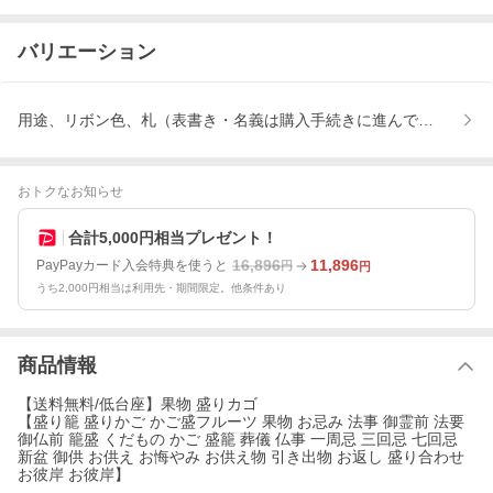
バリエーション
用途、リボン色、札（表書き・名義は購入手続きに進んでから記載）
おトクなお知らせ
合計5,000円相当プレゼント！
16,896
11,896
PayPayカード入会特典を使うと
円
円
うち2,000円相当は利用先・期間限定。他条件あり
商品情報
【送料無料/低台座】果物 盛りカゴ
【盛り籠 盛りかご かご盛フルーツ 果物 お忌み 法事 御霊前 法要
御仏前 籠盛 くだもの かご 盛籠 葬儀 仏事 一周忌 三回忌 七回忌
新盆 御供 お供え お悔やみ お供え物 引き出物 お返し 盛り合わせ
お彼岸 お彼岸】