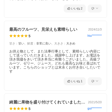
いいね
2
最高のフルーツ、見栄えも素晴らしい
2024/11/3
5
hiu********
甘さ
：
甘い
、
鮮度
：
非常に良い
、
大きさ
：
大きめ
お供え物として、また法事行事として、素晴らしい内容に
して送っていただきました。感謝申し上げます。お電話を
頂き我儘をきいて頂き本当に有難うございました。高級フ
ルーツ、ゼリー、ジュース、どれも最高なお味と喜ばれて
います。こちらのショップとは末永くお付き合いしたいで
す
いいね
1
綺麗に果物を盛り付けてくれていました。…
2021/5/20
5
gol********