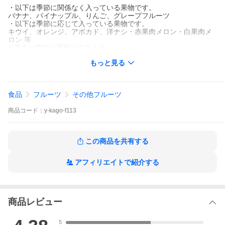
・以下は季節に関係なく入っている果物です。
バナナ、パイナップル、りんご、グレープフルーツ
・以下は季節に応じて入っている果物です。
キウイ、オレンジ、アボカド、洋ナシ・赤果肉メロン・白果肉メ
ロン 等
※基本の果物の変更はできません。
※【基本の果物】以外の果物については季節により変わります。
もっと見る
食品
フルーツ
その他フルーツ
商品
コード：
y-kago-f113
この商品を共有する
アフィリエイトで紹介する
商品レビュー
5