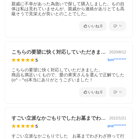
親戚に不幸があった為急いで探して購入しました。もの自
体は私は見れていませんが、親戚から連絡がありとても高
級そうで見栄えが良いとのことでした。
いいね
0
こちらの要望に快く対応していただきまし…
2020/8/12
5
tom********
こちらの要望に快く対応していただきました。

商品も満足いくもので、愛の果実さんを選んで正解でした
(o^－^o)本当にありがとうございました！
いいね
0
すごい立派なかごもりでしたお墓までわざ…
2022/1/21
5
ane********
すごい立派なかごもりでした　お墓までわざわざ持って行