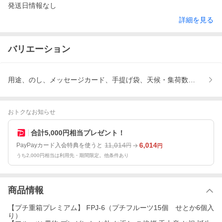
発送日情報なし
詳細を見る
バリエーション
用途、のし、メッセージカード、手提げ袋、天候・集荷数増量によ
おトクなお知らせ
合計5,000円相当プレゼント！
11,014
6,014
PayPayカード入会特典を使うと
円
円
うち2,000円相当は利用先・期間限定。他条件あり
商品情報
【プチ重箱プレミアム】 FPJ-6（プチフルーツ15個 せとか6個入
り）