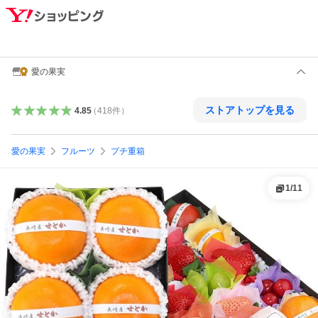
愛の果実
ストアトップを見る
4.85
（
418
件
）
愛の果実
フルーツ
プチ重箱
1
/
11