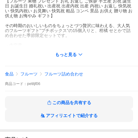
【フルーツ 果物 プレゼント お礼 お返し ご挨拶 手土産 お祝 誕生
日 お誕生日 婚礼祝い 出産祝 出産内祝 出産 内祝い お返し 快気祝
い 快気内祝い お見舞い 快気祝 粗品 コンペ 景品 お供え 贈り物 お
供え物 お悔やみ ギフト】
その時期のおいしいものをちょっとづつ贅沢に味わえる、大人気
のフルーツギフト”プチボックス”の15個入りと、柑橘 せとかで詰
め合わせた季節限定セットです。
・内容量
【１段目】プチフルーツ１５個
もっと見る
※入荷や時期によりフルーツの内容は変わります。
【２段目】柑橘 せとか・６個
食品
フルーツ
フルーツ詰め合わせ
商品
コード：
petitjf06
この商品を共有する
アフィリエイトで紹介する