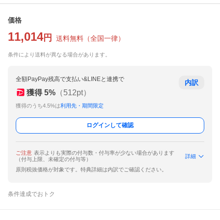
価格
11,014
円
送料無料
（
全国一律
）
条件により送料が異なる場合があります。
全額PayPay残高で支払い&LINEと連携で
内訳
獲得
5
%
（
512
pt）
獲得のうち4.5%は
利用先・期間限定
ログインして確認
ご注意
表示よりも実際の付与数・付与率が少ない場合があります
詳細
（付与上限、未確定の付与等）
原則税抜価格が対象です。特典詳細は内訳でご確認ください。
条件達成でおトク