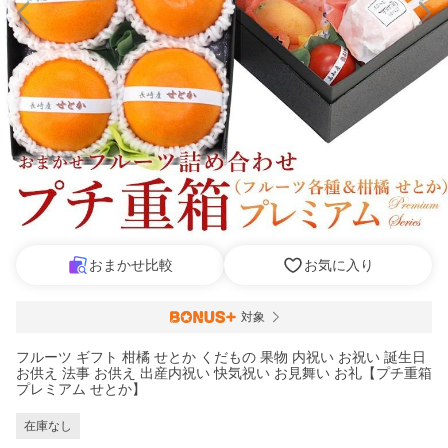
おまかせ比較
お気に入り
対象
フルーツ ギフト 柑橘 せとか くだもの 果物 内祝い お祝い 誕生日
お供え 法事 お供え 出産内祝い 快気祝い お見舞い お礼【プチ重箱
プレミアム せとか】
在庫なし