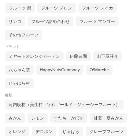
フルーツ 梨
フルーツ メロン
フルーツ スイカ
リンゴ
フルーツ詰め合わせ
フルーツ マンゴー
その他フルーツ
ブランド
ミヤモトオレンジガーデン
伊藤農園
山下屋荘介
八ちゃん堂
HappyNutsCompany
O!Marche
じゃばら村
種類
河内晩柑（美生柑・宇和ゴールド・ジューシーフルーツ）
みかん
レモン
すだち・かぼす
甘夏・夏みかん
オレンジ
デコポン
じゃばら
グレープフルーツ