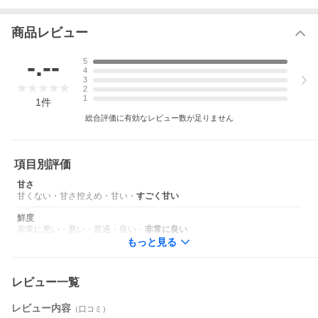
※その他にシーズンによって上記以外の物も入ります。※
商品レビュー
-.--
5
4
3
2
1
1
件
総合評価に有効なレビュー数が足りません
項目別評価
甘さ
甘くない
・
甘さ控えめ
・
甘い
・
すごく甘い
鮮度
非常に悪い
・
悪い
・
普通
・
良い
・
非常に良い
もっと見る
レビュー一覧
レビュー内容
（口コミ）