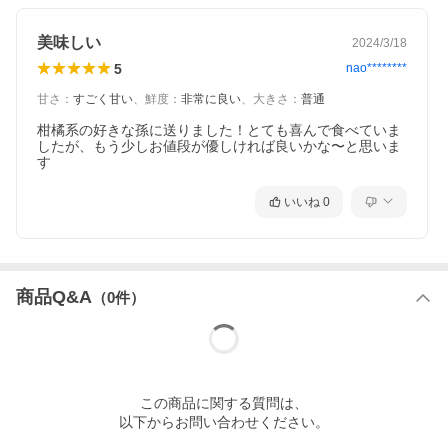
美味しい
2024/3/18
5
nao********
甘さ
：
すごく甘い
、
鮮度
：
非常に良い
、
大きさ
：
普通
柑橘系の好きな孫に送りました！とても喜んで食べていま
したが、もう少しお値段が優しければ良いかな〜と思いま
す
いいね
0
商品Q&A
（
0
件）
この
商品
に関する質問は、
以下からお問い合わせください。