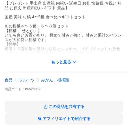
【プレゼント 手土産 出産祝 内祝い 誕生日 お礼 快気祝 お祝い 粗
品 お供え 出産内祝い ギフト 景品】
国産 美味 柑橘 4〜5種 食べ比べギフトセット
旬の柑橘４〜５種・６〜８個セット
【柑橘 「せとか」】
とても良い芳香があり、 極めて甘みが強く、甘みと果汁のバラン
スが大変良い柑橘です。
【甘平】
糖度１５度前後の濃厚な甘さとシャキッ、プチプチッとした新食
感のとりこになる方、続出！ 今、話題の甘平です。
【デコポン】
もっと見る
甘みの強さと爽やかな香りが特徴で、柑橘類の中でも人気の高い
果物です。
【紅八朔】
苦みもあまり感じず、甘味が強く、酸味もしっかりとしているの
食品
フルーツ
みかん、柑橘類
でとても濃厚な味わいです。
【八朔】
商品
コード：
kankitu6-8
皮が厚く剥きにくいが、果肉は歯ごたえが良く適度な甘さと酸味
を持っています。
【水晶文旦】
土佐文旦と比べて、種が少なく果肉が詰まっており濃厚な甘さと
この商品を共有する
果汁の多さが特徴です。
【甘柑南（うまかんな）品種：津之輝（つのかがやき）】
口の中に広がるプリプリ感、香るオレンジ系の爽やかな甘い香り
アフィリエイトで紹介する
と濃厚な甘さが 高品質なみかんです。