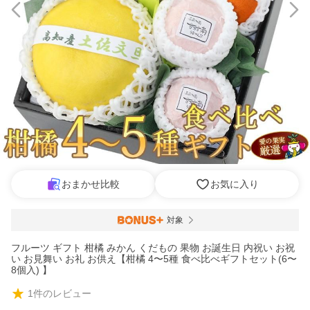
おまかせ比較
お気に入り
対象
フルーツ ギフト 柑橘 みかん くだもの 果物 お誕生日 内祝い お祝
い お見舞い お礼 お供え【柑橘 4〜5種 食べ比べギフトセット(6〜
8個入) 】
1
件のレビュー