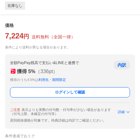
在庫なし
価格
7,224
円
送料無料
（
全国一律
）
条件により送料が異なる場合があります。
全額PayPay残高で支払い&LINEと連携で
内訳
獲得
5
%
（
336
pt）
獲得のうち4.5%は
利用先・期間限定
ログインして確認
ご注意
表示よりも実際の付与数・付与率が少ない場合があります
詳細
（付与上限、未確定の付与等）
原則税抜価格が対象です。特典詳細は内訳でご確認ください。
条件達成でおトク