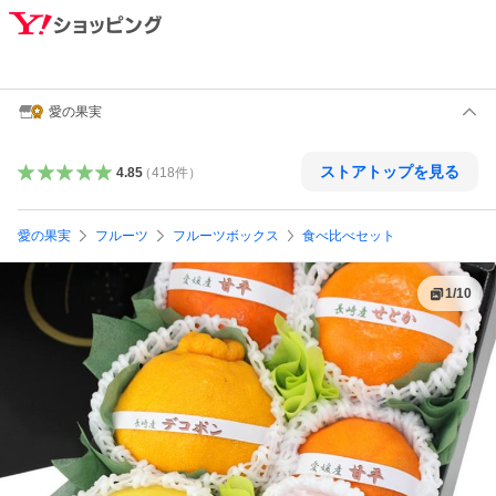
愛の果実
ストアトップを見る
4.85
（
418
件
）
愛の果実
フルーツ
フルーツボックス
食べ比べセット
1
/
10