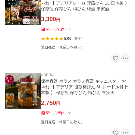
ゃれ 【 アデリアレトロ 貯蔵びん 1L 日本製 】
保存瓶 保存びん 梅びん 梅酒 果実酒
3,300
円
5
%
（
151
pt
）
5.00
（
9
件
）
翌日発送（休業日を除く）
ADERIA
保存容器 ガラス ガラス容器 キャニスター おし
ゃれ 【 アデリア 復刻梅びん 3L レードル付 日
本製 】 保存瓶 保存びん 梅びん 果実酒
2,750
円
5
%
（
125
pt
）
翌日発送（休業日を除く）