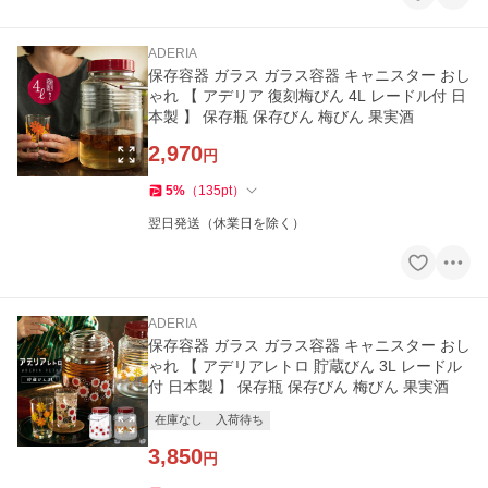
ADERIA
保存容器 ガラス ガラス容器 キャニスター おし
ゃれ 【 アデリア 復刻梅びん 4L レードル付 日
本製 】 保存瓶 保存びん 梅びん 果実酒
2,970
円
5
%
（
135
pt
）
翌日発送（休業日を除く）
ADERIA
保存容器 ガラス ガラス容器 キャニスター おし
ゃれ 【 アデリアレトロ 貯蔵びん 3L レードル
付 日本製 】 保存瓶 保存びん 梅びん 果実酒
在庫なし
入荷待ち
3,850
円