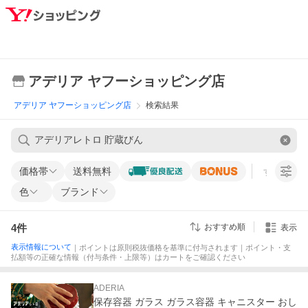
アデリア ヤフーショッピング店
アデリア ヤフーショッピング店
検索結果
価格帯
送料無料
すべての条
色
ブランド
4
件
おすすめ順
表示
表示情報について
｜ポイントは原則税抜価格を基準に付与されます｜ポイント・支
払額等の正確な情報（付与条件・上限等）はカートをご確認ください
ADERIA
保存容器 ガラス ガラス容器 キャニスター おし