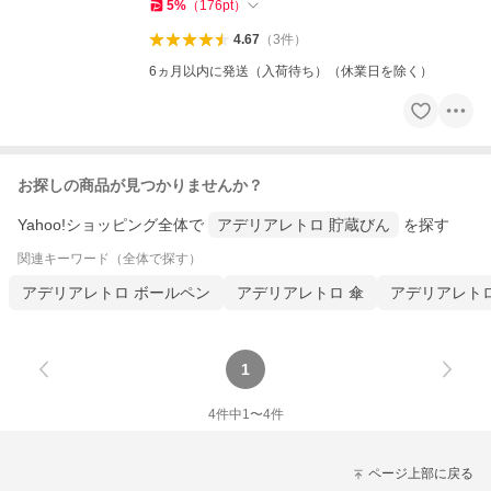
5
%
（
176
pt
）
4.67
（
3
件
）
6ヵ月以内に発送（入荷待ち）（休業日を除く）
お探しの商品が見つかりませんか？
Yahoo!ショッピング全体で
アデリアレトロ 貯蔵びん
を探す
関連キーワード（全体で探す）
アデリアレトロ ボールペン
アデリアレトロ 傘
アデリアレトロ
1
4
件中
1
〜
4
件
ページ上部に戻る