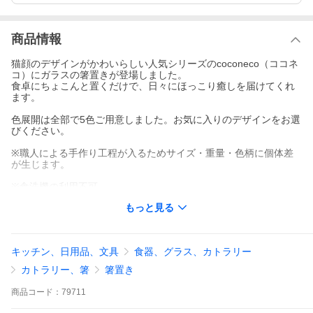
商品情報
猫顔のデザインがかわいらしい人気シリーズのcoconeco（ココネ
コ）にガラスの箸置きが登場しました。
食卓にちょこんと置くだけで、日々にほっこり癒しを届けてくれ
ます。
色展開は全部で5色ご用意しました。お気に入りのデザインをお選
びください。
※職人による手作り工程が入るためサイズ・重量・色柄に個体差
が生じます。
※食洗機の利用不可。
もっと見る
可愛いパッケージ入りなので、プレゼントやギフトにも最適。
■ギフト・贈り物としてのオススメ用途
出産祝い 結婚祝い 就職祝い 転勤 退職祝い 快気祝い 引っ越し祝い
キッチン、日用品、文具
食器、グラス、カトラリー
開店祝い 内祝い 還暦祝い 中元 歳暮 記念品 お返し 誕生日 父の日
母の日 敬老の日 クリスマス バレンタイン ホワイトデー プチギフ
カトラリー、箸
箸置き
ト
商品
コード：
79711
友人同士でのプレゼント交換やお世話になった方への贈り物に
も。