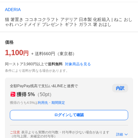
ADERIA
猫 箸置き ココネコクラフト アデリア 日本製 化粧箱入 | ねこ おし
ゃれ ハンドメイド プレゼント ギフト ガラス 箸 おはし
価格
1,100
円
+ 送料
660
円
（
東京都
）
同一ストア3,980円以上で
送料無料
対象商品を見る
条件により送料が異なる場合があります。
全額PayPay残高で支払い&LINEと連携で
内訳
獲得
5
%
（
50
pt）
獲得のうち4.5%は
利用先・期間限定
ログインして確認
ご注意
表示よりも実際の付与数・付与率が少ない場合があります
詳細
（付与上限、未確定の付与等）