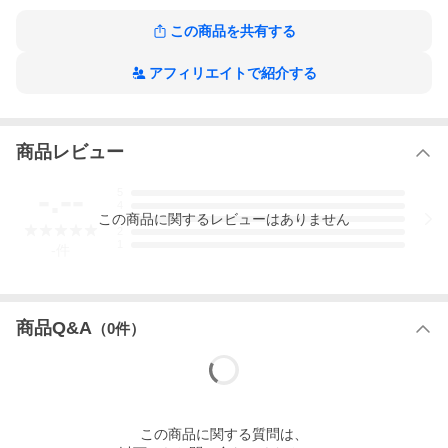
▼検索ワード
この商品を共有する
ハンドメイド 手作り 猫 ねこ ネコ 箸 おはし 箸おき はしおき カト
ラリー レスト 箸置 カフェ 食器 ガラス 雑貨 高級 贈答 ブランド
アフィリエイトで紹介する
おすすめ かわいい おしゃれ 人気 定番
* 商品詳細情報 *
商品レビュー
本体サイ
最大径38mm×高さ13mm
ズ：
-.--
5
4
材質：
ソーダガラス
この
商品
に関するレビューはありません
3
2
1
生産：
日本製
-
件
セット内
箸置き1個
容：
商品Q&A
（
0
件）
備考：
職人による手作りの為、質量・色柄・寸法に個体
差が生じます。
この
商品
に関する質問は、