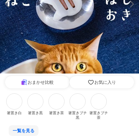
おまかせ比較
お気に入り
箸置き白
箸置き黒
箸置き茶
箸置きブチ
箸置きブチ
黒
茶
一覧を見る