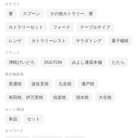
カテゴリ
箸
スプーン
その他カトラリー、箸
カトラリーセット
フォーク
テーブルナイフ
レンゲ
カトラリーレスト
サラダトング
菓子楊枝
ブランド
津軽びいどろ
DULTON
みよし漆器本舗
たたら
焼き物産地
美濃焼
波佐見焼
九谷焼
瀬戸焼
有田焼、伊万里焼
信楽焼
清水焼
大谷焼
セット/単品
単品
セット
キーワード