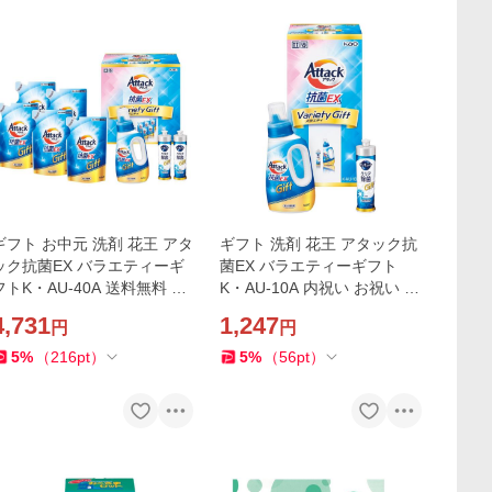
ギフト お中元 洗剤 花王 アタ
ギフト 洗剤 花王 アタック抗
ック抗菌EX バラエティーギ
菌EX バラエティーギフト
フトK・AU-40A 送料無料 内
K・AU-10A 内祝い お祝い お
祝い お祝い お返し 香典返し
返し 香典返し お供え 熨斗 の
4,731
1,247
円
円
お供え
し対応
5
%
（
216
pt
）
5
%
（
56
pt
）