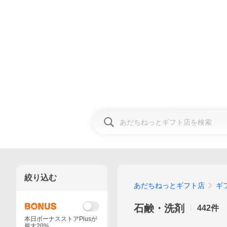
絞り込む
あだちねっとギフト店
ギ
石鹸・洗剤
442
件
本日ボーナスストアPlusが
最大20%