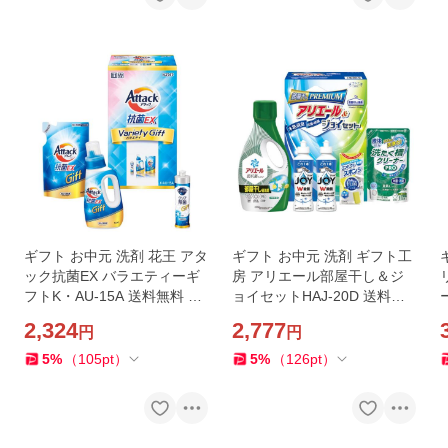
ギフト お中元 洗剤 花王 アタ
ギフト お中元 洗剤 ギフト工
ック抗菌EX バラエティーギ
房 アリエール部屋干し＆ジ
フトK・AU-15A 送料無料 内
ョイセットHAJ-20D 送料無
祝い お祝い お返し 香典返し
料 内祝い お祝い お返し 香典
2,324
2,777
円
円
お供え 熨斗 のし対応
返し お供え 熨斗 のし対応
5
%
（
105
pt
）
5
%
（
126
pt
）