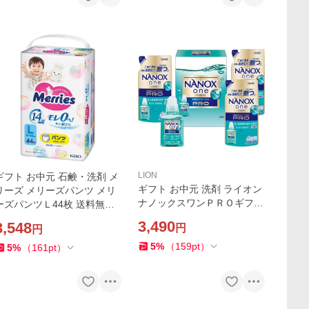
LION
ギフト お中元 石鹸・洗剤 メ
ギフト お中元 洗剤 ライオン
リーズ メリーズパンツ メリ
ナノックスワンＰＲＯギフト
ーズパンツＬ44枚 送料無料
セットLPS-25 送料無料 内祝
内祝い お祝い お返し 香典返
3,490
3,548
円
円
い お祝い お返し 香典返し お
し お供え 熨斗 のし対応
供え 熨斗 のし対応
5
%
（
159
pt
）
5
%
（
161
pt
）