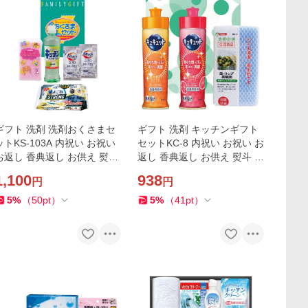
ギフト 洗剤 洗剤おくさまセ
ギフト 洗剤 キッチンギフト
ットKS-103A 内祝い お祝い
セットKC-8 内祝い お祝い お
お返し 香典返し お供え 熨斗
返し 香典返し お供え 熨斗 の
のし対応
し対応
1,100
938
円
円
5
%
（
50
pt
）
5
%
（
41
pt
）