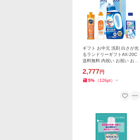
ギフト お中元 洗剤 白さが光
るランドリーギフトAX-20C
送料無料 内祝い お祝い お返
し 香典返し お供え 熨斗 のし
2,777
円
対応
5
%
（
126
pt
）