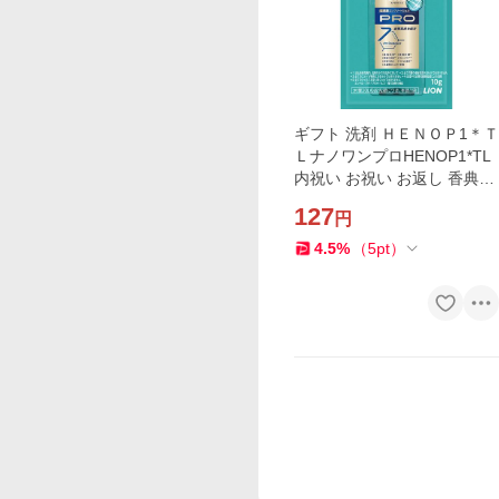
ギフト 洗剤 ＨＥＮＯＰ1＊Ｔ
ＬナノワンプロHENOP1*TL
内祝い お祝い お返し 香典返
し お供え 熨斗 のし対応
127
円
4.5
%
（
5
pt
）