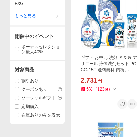
P&G
もっと見る
開催中のイベント
ボーナスセレクショ
ン最大40%
ギフト お中元 洗剤 Ｐ＆Ｇ ア
リエール 液体洗剤セット PG
対象商品
CG-15F 送料無料 内祝い お
祝い お返し 香典返し お供え
2,731
割引あり
円
熨斗 のし対応
5
%
（
123
pt
）
クーポンあり
ソーシャルギフト
定期購入
在庫ありのみを表示