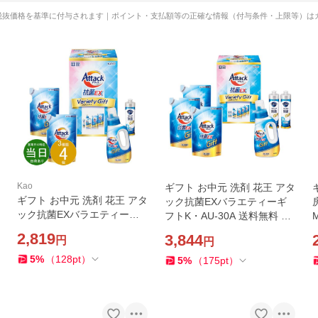
税抜価格を基準に付与されます｜ポイント・支払額等の正確な情報（付与条件・上限等）は
Kao
ギフト お中元 洗剤 花王 アタ
ギフト お中元 洗剤 花王 アタ
ック抗菌EXバラエティーギ
ック抗菌EXバラエティーギ
フトK・AU-30A 送料無料 内
フトKAU20A 送料無料 最短
祝い お祝い お返し 香典返し
2,819
3,844
円
円
発送 内祝い お祝い お返し 香
お供え 熨斗 のし対応
典返し お供え 熨斗 のし対応
5
%
（
128
pt
）
5
%
（
175
pt
）