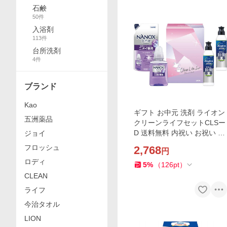
石鹸
50
件
入浴剤
113
件
台所洗剤
4
件
ブランド
Kao
ギフト お中元 洗剤 ライオン
五洲薬品
クリーンライフセットCLSー
D 送料無料 内祝い お祝い お
ジョイ
返し 香典返し お供え 熨斗 の
フロッシュ
2,768
円
し対応
ロディ
5
%
（
126
pt
）
CLEAN
ライフ
今治タオル
LION