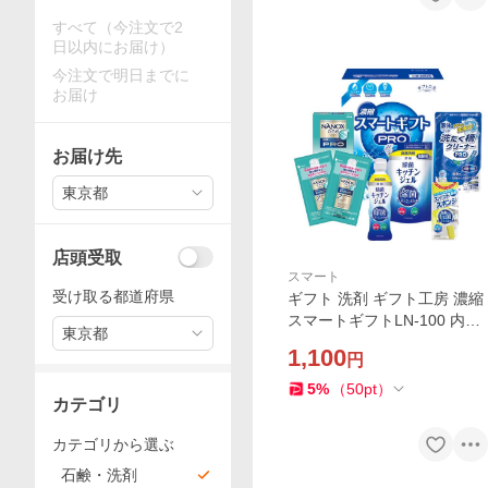
すべて（今注文で2
日以内にお届け）
今注文で明日までに
お届け
お届け先
東京都
店頭受取
スマート
受け取る都道府県
ギフト 洗剤 ギフト工房 濃縮
スマートギフトLN-100 内祝
東京都
い お祝い お返し 香典返し お
1,100
円
供え 熨斗 のし対応
5
%
（
50
pt
）
カテゴリ
カテゴリから選ぶ
石鹸・洗剤