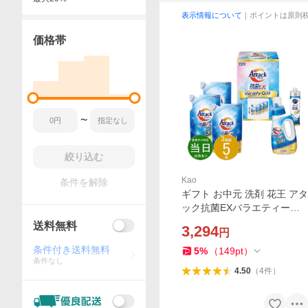
表示情報について
｜ポイントは原則
価格帯
〜
絞り込む
Kao
条件を解除
ギフト お中元 洗剤 花王 アタ
ック抗菌EXバラエティーギ
フトKAU25A 送料無料 最短
送料無料
3,294
円
発送 内祝い お祝い お返し 香
典返し お供え 熨斗 のし対応
条件付き送料無料
5
%
（
149
pt
）
条件なし
4.50
（
4
件
）