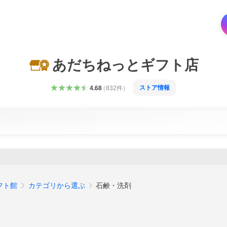
あだちねっとギフト店
ストア情報
4.68
（
832
件
）
フト館
カテゴリから選ぶ
石鹸・洗剤