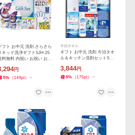
今治タオル
ギフト お中元 洗剤 さらさら
ギフト お中元 洗剤 今治タオ
リキッド洗浄ギフトSJH-25
ル＆キッチン洗剤セットSMA
送料無料 内祝い お祝い お返
30 送料無料 内祝い お祝い
し 香典返し お供え 熨斗 のし
3,844
3,294
円
円
お返し 香典返し お供え 熨斗
対応
のし対応
5
%
（
175
pt
）
5
%
（
149
pt
）