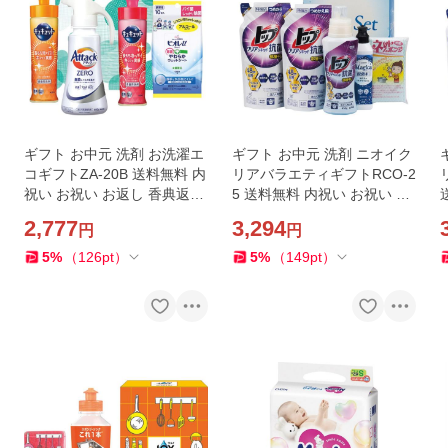
ギフト お中元 洗剤 お洗濯エ
ギフト お中元 洗剤 ニオイク
コギフトZA-20B 送料無料 内
リアバラエティギフトRCO-2
祝い お祝い お返し 香典返し
5 送料無料 内祝い お祝い お
お供え 熨斗 のし対応
返し 香典返し お供え 熨斗 の
2,777
3,294
円
円
し対応
5
%
（
126
pt
）
5
%
（
149
pt
）