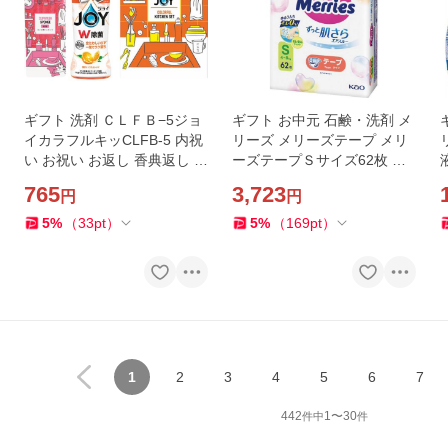
ギフト 洗剤 ＣＬＦＢ−5ジョ
ギフト お中元 石鹸・洗剤 メ
イカラフルキッCLFB-5 内祝
リーズ メリーズテープ メリ
い お祝い お返し 香典返し お
ーズテープＳサイズ62枚 送
供え 熨斗 のし対応
料無料 内祝い お祝い お返し
765
3,723
円
円
香典返し お供え 熨斗 のし対
応
5
%
（
33
pt
）
5
%
（
169
pt
）
1
2
3
4
5
6
7
442
1
〜
30
件中
件