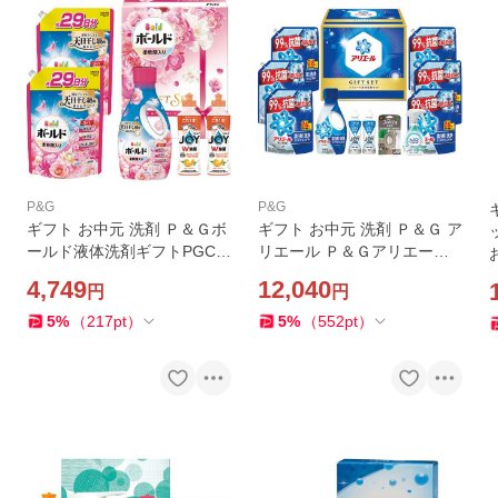
P&G
P&G
ギフト お中元 洗剤 Ｐ＆Ｇボ
ギフト お中元 洗剤 Ｐ＆Ｇ ア
ールド液体洗剤ギフトPGCB-
リエール Ｐ＆Ｇアリエール
40F 送料無料 内祝い お祝い
液体洗剤セットPGCGー100
4,749
12,040
円
円
お返し 香典返し お供え 熨斗
FA 送料無料 内祝い お祝い
のし対応
お返し 香典返し お供え 熨斗
5
%
（
217
pt
）
5
%
（
552
pt
）
のし対応