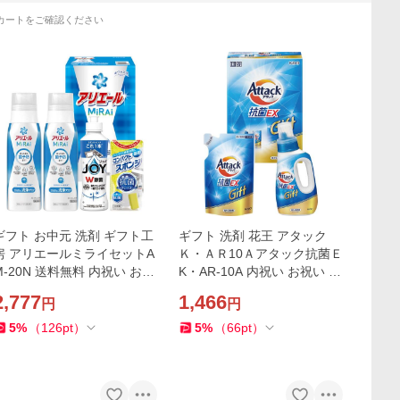
カートをご確認ください
ギフト お中元 洗剤 ギフト工
ギフト 洗剤 花王 アタック
房 アリエールミライセットA
Ｋ・ＡＲ10Ａアタック抗菌Ｅ
M-20N 送料無料 内祝い お祝
K・AR-10A 内祝い お祝い お
い お返し 香典返し お供え 熨
返し 香典返し お供え 熨斗 の
2,777
1,466
円
円
斗 のし対応
し対応
5
%
（
126
pt
）
5
%
（
66
pt
）