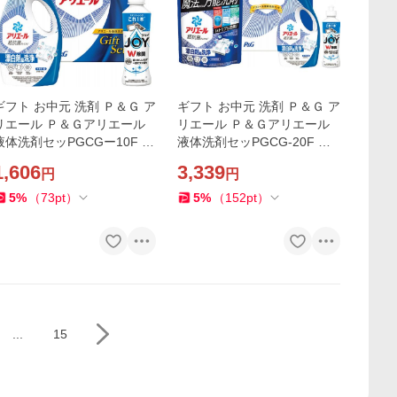
ギフト お中元 洗剤 Ｐ＆Ｇ ア
ギフト お中元 洗剤 Ｐ＆Ｇ ア
リエール Ｐ＆Ｇアリエール
リエール Ｐ＆Ｇアリエール
液体洗剤セッPGCGー10F 内
液体洗剤セッPGCG-20F 送
祝い お祝い お返し 香典返し
料無料 内祝い お祝い お返し
1,606
3,339
円
円
お供え 熨斗 のし対応
香典返し お供え 熨斗 のし対
応
5
%
（
73
pt
）
5
%
（
152
pt
）
...
15