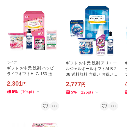
ライフ
ギフト お中元 洗剤 アリエー
ギフト お中元 洗剤 ハッピー
ルジェルボールギフトALB-2
ライフギフトHLG-153 送料
08 送料無料 内祝い お祝い
無料 内祝い お祝い お返し 香
お返し 香典返し お供え 熨斗
2,301
2,777
円
円
典返し お供え 熨斗 のし対応
のし対応
5
%
（
104
pt
）
5
%
（
126
pt
）