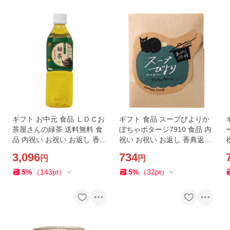
ギフト お中元 食品 ＬＤＣお
ギフト 食品 スープびよりか
茶屋さんの緑茶 送料無料 食
ぼちゃポタージ7910 食品 内
品 内祝い お祝い お返し 香典
祝い お祝い お返し 香典返し
返し お供え 熨斗 のし対応
お供え 熨斗 のし対応
3,096
734
円
円
5
%
（
143
pt
）
5
%
（
32
pt
）