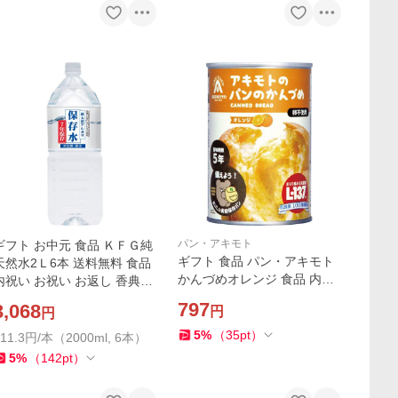
パン・アキモト
ギフト お中元 食品 ＫＦＧ純
ギフト 食品 パン・アキモト
天然水2Ｌ6本 送料無料 食品
かんづめオレンジ 食品 内祝
内祝い お祝い お返し 香典返
い お祝い お返し 香典返し お
し お供え 熨斗 のし対応
797
3,068
円
円
供え 熨斗 のし対応
5
%
（
35
pt
）
511.3円/本（2000ml, 6本）
5
%
（
142
pt
）