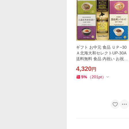
ギフト お中元 食品 ＵＰ−30
Ａ北海大和セレクトUP-30A
送料無料 食品 内祝い お祝い
お返し 香典返し お供え 熨斗
4,320
円
のし対応
5
%
（
201
pt
）