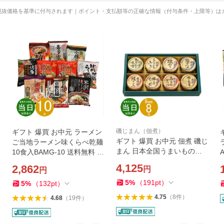
税抜価格を基準に付与されます｜ポイント・支払額等の正確な情報（付与条件・上限等）は
磯じまん（佃煮）
ギフト 爆買 お中元 ラーメン
ギフト 爆買 お中元 佃煮 磯じ
ご当地ラーメン味くらべ乾麺
まん 日本全国うまいものめ
10食入BAMG-10 送料無料 最
ぐり里-30N 送料無料 最短発
短発送 食品 内祝い お祝い お
4,125
2,862
円
円
送 食品 内祝い お祝い お返し
返し 香典返し お供え
香典返し お供え 熨斗 のし対
5
%
（
191
pt
）
5
%
（
132
pt
）
応
4.75
（
8
件
）
4.68
（
19
件
）