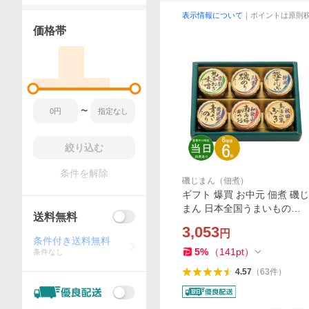
表示情報について
｜ポイントは原則
価格帯
〜
絞り込む
条件を解除
磯じまん（佃煮）
ギフト 爆買 お中元 佃煮 磯じ
まん 日本全国うまいものめ
送料無料
ぐり里-20N 送料無料 最短発
3,053
円
送 食品 内祝い お祝い お返し
条件付き送料無料
香典返し お供え 熨斗 のし対
5
%
（
141
pt
）
条件なし
応
4.57
（
63
件
）