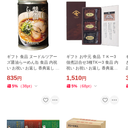
ギフト 食品 ヌードルツアー
ギフト お中元 食品 ＴＫー3
ズ醤油らーめん缶 食品 内祝
佃煮詰合せ3種TKー3 食品 内
い お祝い お返し 香典返し お
祝い お祝い お返し 香典返し
供え 熨斗 のし対応
お供え 熨斗 のし対応
835
1,510
円
円
5
%
（
38
pt
）
5
%
（
68
pt
）