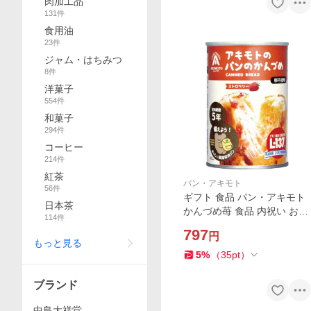
肉加工品
131
件
食用油
23
件
ジャム・はちみつ
8
件
洋菓子
554
件
和菓子
294
件
コーヒー
214
件
紅茶
パン・アキモト
56
件
ギフト 食品 パン・アキモト
日本茶
かんづめ苺 食品 内祝い お祝
114
件
い お返し 香典返し お供え 熨
797
円
斗 のし対応
もっと見る
5
%
（
35
pt
）
ブランド
中島大祥堂