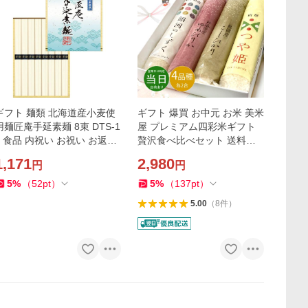
ギフト 麺類 北海道産小麦使
ギフト 爆買 お中元 お米 美米
用麺匠庵手延素麺 8束 DTS-1
屋 プレミアム四彩米ギフト
0 食品 内祝い お祝い お返し
贅沢食べ比べセット 送料無
香典返し お供え 熨斗 のし対
料 最短発送 食品 内祝い お祝
1,171
2,980
円
円
応
い お返し 香典返し お供え 熨
斗 のし対応
5
%
（
52
pt
）
5
%
（
137
pt
）
5.00
（
8
件
）