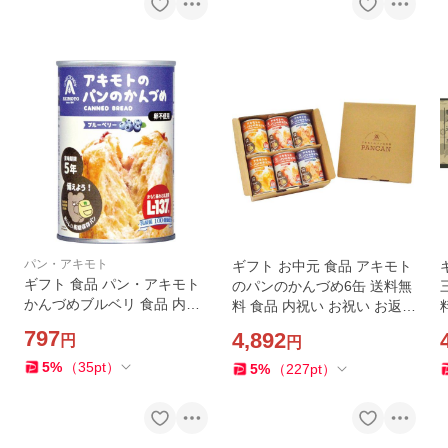
パン・アキモト
ギフト お中元 食品 アキモト
ギフト 食品 パン・アキモト
のパンのかんづめ6缶 送料無
かんづめブルベリ 食品 内祝
料 食品 内祝い お祝い お返し
い お祝い お返し 香典返し お
香典返し お供え 熨斗 のし対
797
4,892
円
円
供え 熨斗 のし対応
応
5
%
（
35
pt
）
5
%
（
227
pt
）