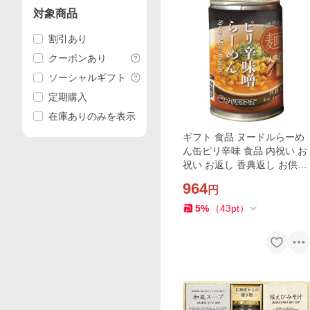
対象商品
割引あり
クーポンあり
ソーシャルギフト
定期購入
在庫ありのみを表示
ギフト 食品 ヌードルらーめ
ん缶ピリ辛味 食品 内祝い お
祝い お返し 香典返し お供え
熨斗 のし対応
964
円
5
%
（
43
pt
）