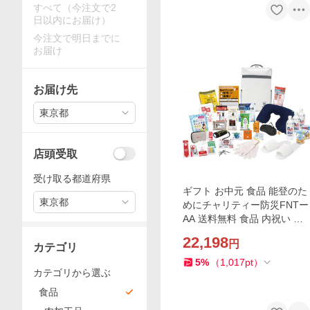
すべて（今注文で2
日以内にお届け）
今注文で明日までに
お届け
お届け先
東京都
店頭受取
受け取る都道府県
ギフト お中元 食品 能登のた
東京都
めにチャリティー防災FNTー
AA 送料無料 食品 内祝い お
祝い お返し 香典返し お供え
22,198
円
熨斗 のし対応
カテゴリ
5
%
（
1,017
pt
）
カテゴリから選ぶ
食品