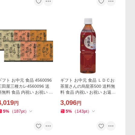
ギフト お中元 食品 4560096
ギフト お中元 食品 ＬＤＣお
三田屋三種カレ4560096 送
茶屋さんの烏龍茶500 送料無
料無料 食品 内祝い お祝い お
料 食品 内祝い お祝い お返し
返し 香典返し お供え 熨斗 の
香典返し お供え 熨斗 のし対
4,019
3,096
円
円
し対応
応
5
%
（
187
pt
）
5
%
（
143
pt
）