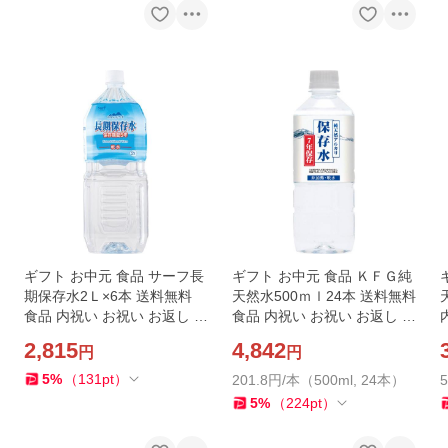
ギフト お中元 食品 サーフ長
ギフト お中元 食品 ＫＦＧ純
期保存水2Ｌ×6本 送料無料
天然水500ｍｌ24本 送料無料
食品 内祝い お祝い お返し 香
食品 内祝い お祝い お返し 香
典返し お供え 熨斗 のし対応
典返し お供え 熨斗 のし対応
2,815
4,842
円
円
5
%
（
131
pt
）
201.8円/本（500ml, 24本）
5
%
（
224
pt
）