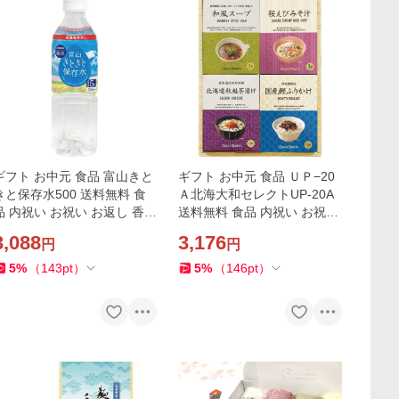
ギフト お中元 食品 富山きと
ギフト お中元 食品 ＵＰ−20
きと保存水500 送料無料 食
Ａ北海大和セレクトUP-20A
品 内祝い お祝い お返し 香典
送料無料 食品 内祝い お祝い
返し お供え 熨斗 のし対応
お返し 香典返し お供え 熨斗
3,088
3,176
円
円
のし対応
5
%
（
143
pt
）
5
%
（
146
pt
）