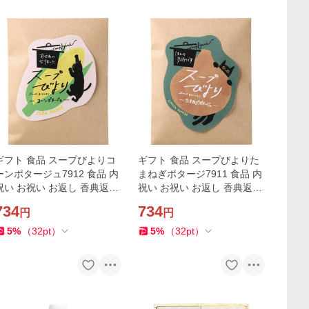
ギフト 食品 スープびよりコ
ギフト 食品 スープびよりた
ーンポタージュ7912 食品 内
まねぎポタージ7911 食品 内
祝い お祝い お返し 香典返し
祝い お祝い お返し 香典返し
お供え 熨斗 のし対応
お供え 熨斗 のし対応
734
734
円
円
5
%
（
32
pt
）
5
%
（
32
pt
）