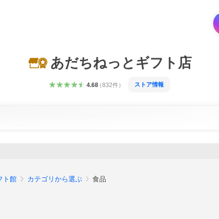
あだちねっとギフト店
ストア情報
4.68
（
832
件
）
フト館
カテゴリから選ぶ
食品