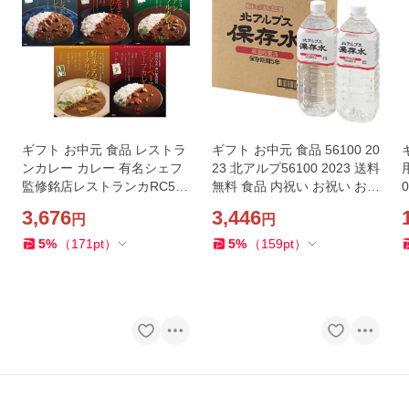
ギフト お中元 食品 レストラ
ギフト お中元 食品 56100 20
ンカレー カレー 有名シェフ
23 北アルプ56100 2023 送料
監修銘店レストランカRC5
無料 食品 内祝い お祝い お返
送料無料 食品 内祝い お祝い
し 香典返し お供え 熨斗 のし
3,676
3,446
円
円
お返し 香典返し お供え 熨斗
対応
のし対応
5
%
（
171
pt
）
5
%
（
159
pt
）