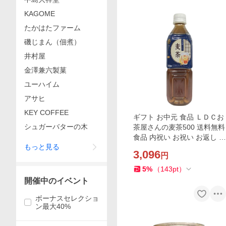
KAGOME
たかはたファーム
磯じまん（佃煮）
井村屋
金澤兼六製菓
ユーハイム
アサヒ
KEY COFFEE
ギフト お中元 食品 ＬＤＣお
シュガーバターの木
茶屋さんの麦茶500 送料無料
食品 内祝い お祝い お返し 香
もっと見る
典返し お供え 熨斗 のし対応
3,096
円
5
%
（
143
pt
）
開催中のイベント
ボーナスセレクショ
ン最大40%