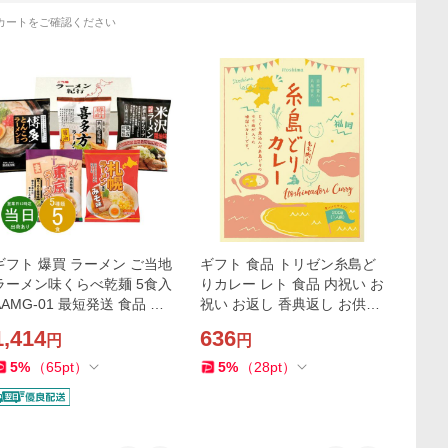
カートをご確認ください
ギフト 爆買 ラーメン ご当地
ギフト 食品 トリゼン糸島ど
ラーメン味くらべ乾麺 5食入
りカレー レト 食品 内祝い お
AAMG-01 最短発送 食品 内
祝い お返し 香典返し お供え
祝い お祝い お返し 香典返し
熨斗 のし対応
1,414
636
円
円
お供え 熨斗 のし対応
5
%
（
65
pt
）
5
%
（
28
pt
）