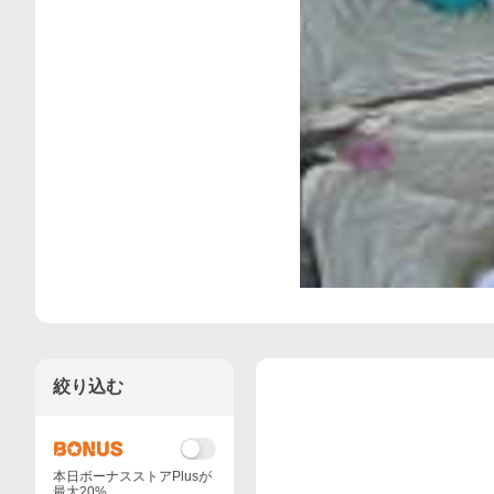
絞り込む
本日ボーナスストアPlusが
最大20%