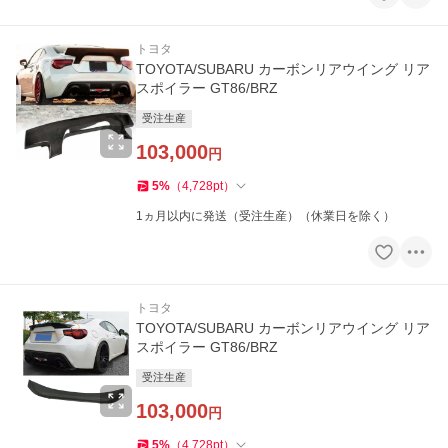
トヨタ
TOYOTA/SUBARU カーボンリアウイング リア
スポイラー GT86/BRZ
受注生産
103,000
円
5
%
（
4,728
pt
）
1ヵ月以内に発送（受注生産）（休業日を除く）
トヨタ
TOYOTA/SUBARU カーボンリアウイング リア
スポイラー GT86/BRZ
受注生産
103,000
円
5
%
（
4,728
pt
）