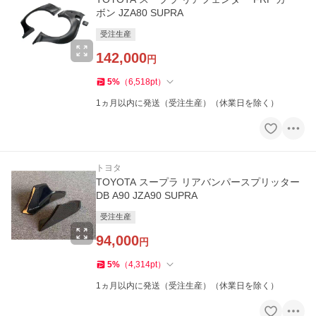
ボン JZA80 SUPRA
受注生産
142,000
円
5
%
（
6,518
pt
）
1ヵ月以内に発送（受注生産）（休業日を除く）
トヨタ
TOYOTA スープラ リアバンパースプリッター
DB A90 JZA90 SUPRA
受注生産
94,000
円
5
%
（
4,314
pt
）
1ヵ月以内に発送（受注生産）（休業日を除く）