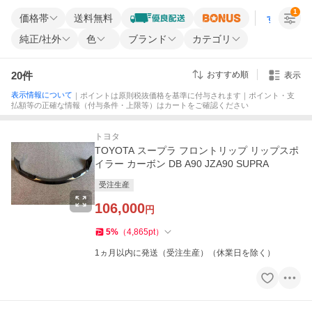
1
価格帯
送料無料
すべての条
純正/社外
色
ブランド
カテゴリ
20
件
おすすめ順
表示
表示情報について
｜ポイントは原則税抜価格を基準に付与されます｜ポイント・支
払額等の正確な情報（付与条件・上限等）はカートをご確認ください
トヨタ
TOYOTA スープラ フロントリップ リップスポ
イラー カーボン DB A90 JZA90 SUPRA
受注生産
106,000
円
5
%
（
4,865
pt
）
1ヵ月以内に発送（受注生産）（休業日を除く）