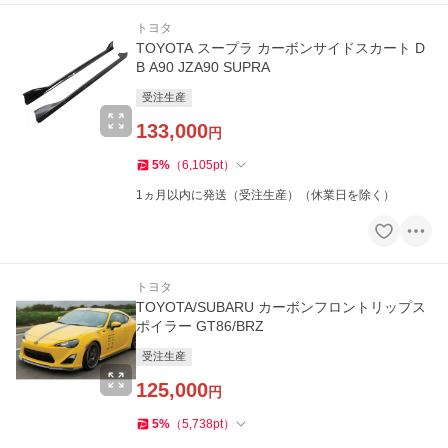
トヨタ
TOYOTA スープラ カーボンサイドスカート D
B A90 JZA90 SUPRA
受注生産
133,000
円
5
%
（
6,105
pt
）
1ヵ月以内に発送（受注生産）（休業日を除く）
トヨタ
TOYOTA/SUBARU カーボンフロントリップス
ポイラー GT86/BRZ
受注生産
125,000
円
5
%
（
5,738
pt
）