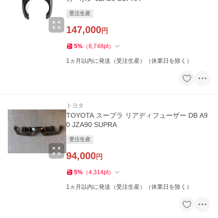
受注生産
147,000
円
5
%
（
6,748
pt
）
1ヵ月以内に発送（受注生産）（休業日を除く）
トヨタ
TOYOTA スープラ リアディフューザー DB A9
0 JZA90 SUPRA
受注生産
94,000
円
5
%
（
4,314
pt
）
1ヵ月以内に発送（受注生産）（休業日を除く）