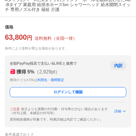
-Bタイプ 家庭用 給排水ホース5m シャワーヘッド 給水開閉スイッ
チ 専用ノズル付き 福祉 介護
価格
63,800
円
送料無料
（
全国一律
）
条件により送料が異なる場合があります。
全額PayPay残高で支払い&LINEと連携で
内訳
獲得
5
%
（
2,929
pt）
獲得のうち4.5%は
利用先・期間限定
ログインして確認
ご注意
表示よりも実際の付与数・付与率が少ない場合があります
詳細
（付与上限、未確定の付与等）
原則税抜価格が対象です。特典詳細は内訳でご確認ください。
条件達成でおトク