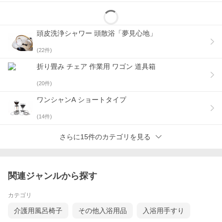
頭皮洗浄シャワー 頭散浴「夢見心地」
(
22
件)
折り畳み チェア 作業用 ワゴン 道具箱
(
20
件)
ワンシャンA ショートタイプ
(
14
件)
さらに15件のカテゴリを見る
関連ジャンルから探す
カテゴリ
介護用風呂椅子
その他入浴用品
入浴用手すり