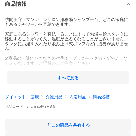
商品情報
訪問美容・マンションサロン用移動シャンプー台、どこの家庭に
もあるシャワーから直結できます。
家庭にあるシャワーと直結することによってお湯を給水タンクに
移動することがなく又、温度がぬるくなることがございません。
タンクにお湯を入れたり汲み上げ式ポンプなどは必要がありませ
ん。
※商品の一部に小さなキズや汚れ、プラスチックのトゲのような
モノがあります。ご理解の上ご注文ください。
セット内容：
本体の組立部品
すべて見る
給水ホース5m（シャワーヘッド付き）
排水ホース5m
シャンプーボールクッション
ダイエット、健康
介護用品
入浴用品
簡易浴槽
ネックレストピロー
※油圧式ではないので、上げ下げの調整は簡単にできます。
商品
コード：
sham-setABHS-5
■訪問美容・マンションサロンに最適。
■給水タンク・排水タンクがいりません。
この商品を共有する
■家庭のシャワーホースと直結。