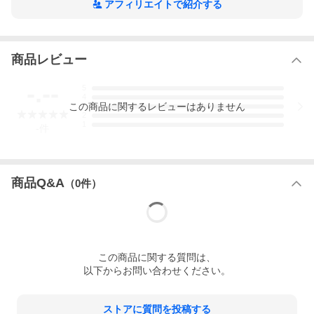
・排水ホースはお風呂場に設置してもいいし、洗濯機の排水部分
アフィリエイトで紹介する
に接続しても大丈夫です。
■特徴
・高さは43cmと69cmまで下降（ほぼフラット状態での使用可
能）。
商品レビュー
・重量は約6.9kg（ホース込）と軽いので移動は楽々。
・折りたたみシャンプーチェアとセットでマンションサロンには
-.--
5
最適。
4
この
商品
に関するレビューはありません
3
※ご使用後、排水ホース内に水が残っているため後片付けの際は
2
特に注意してください。
1
-
件
商品Q&A
（
0
件）
この
商品
に関する質問は、
以下からお問い合わせください。
ストアに質問を投稿する