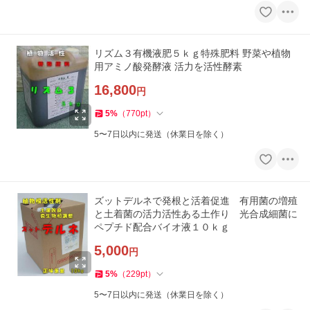
リズム３有機液肥５ｋｇ特殊肥料 野菜や植物
用アミノ酸発酵液 活力を活性酵素
16,800
円
5
%
（
770
pt
）
5〜7日以内に発送（休業日を除く）
ズットデルネで発根と活着促進 有用菌の増殖
と土着菌の活力活性ある土作り 光合成細菌に
ペプチド配合バイオ液１０ｋｇ
5,000
円
5
%
（
229
pt
）
5〜7日以内に発送（休業日を除く）