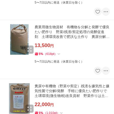
5〜7日以内に発送（休業日を除く）
農業用微生物資材 有機物を分解と発酵で優良
たい肥作り 野菜/残渣/剪定処理の発酵促進
剤 土壌環境改善で肥沃な土作り 糞尿分解発
酵促進剤 ペサージ５ｋｇ
13,500
円
5
%
（
618
pt
）
5〜7日以内に発送（休業日を除く）
糞尿や有機物（野菜や剪定）残渣を嫌気性と嫌
気性菌で分解/発酵 手軽に優良たい肥作りで
土壌環境(微生物相)改良資材 野菜作りは土作
りから ペサージ１０ｋｇ
22,000
円
5
%
（
1,010
pt
）