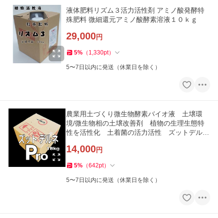
液体肥料リズム３活力活性剤 アミノ酸発酵特
殊肥料 微細還元アミノ酸酵素溶液１０ｋｇ
29,000
円
5
%
（
1,330
pt
）
5〜7日以内に発送（休業日を除く）
農業用土づくり微生物酵素バイオ液 土壌環
境/微生物相の土壌改善剤 植物の生理生態特
性を活性化 土着菌の活力活性 ズットデルネ
PRO１８ｋｇ
14,000
円
5
%
（
642
pt
）
5〜7日以内に発送（休業日を除く）