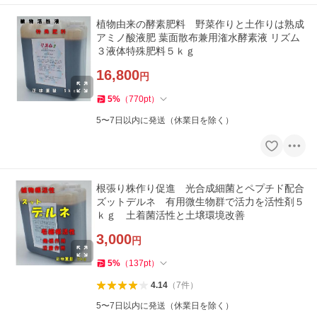
植物由来の酵素肥料 野菜作りと土作りは熟成
アミノ酸液肥 葉面散布兼用潅水酵素液 リズム
３液体特殊肥料５ｋｇ
16,800
円
5
%
（
770
pt
）
5〜7日以内に発送（休業日を除く）
根張り株作り促進 光合成細菌とペプチド配合
ズットデルネ 有用微生物群で活力を活性剤５
ｋｇ 土着菌活性と土壌環境改善
3,000
円
5
%
（
137
pt
）
4.14
（
7
件
）
5〜7日以内に発送（休業日を除く）