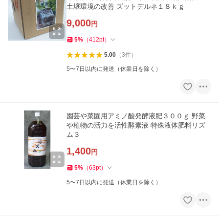
土壌環境の改善 ズットデルネ１８ｋｇ
9,000
円
5
%
（
412
pt
）
5.00
（
3
件
）
5〜7日以内に発送（休業日を除く）
園芸や菜園用アミノ酸発酵液肥３００ｇ 野菜
や植物の活力を活性酵素液 特殊液体肥料リズ
ム３
1,400
円
5
%
（
63
pt
）
5〜7日以内に発送（休業日を除く）