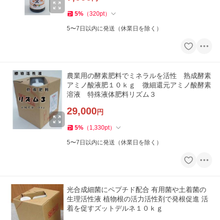
5
%
（
320
pt
）
5〜7日以内に発送（休業日を除く）
農業用の酵素肥料でミネラルを活性 熟成酵素
アミノ酸液肥１０ｋｇ 微細還元アミノ酸酵素
溶液 特殊液体肥料リズム３
29,000
円
5
%
（
1,330
pt
）
5〜7日以内に発送（休業日を除く）
光合成細菌にペプチド配合 有用菌や土着菌の
生理活性液 植物根の活力活性剤で発根促進 活
着を促すズットデルネ１０ｋｇ