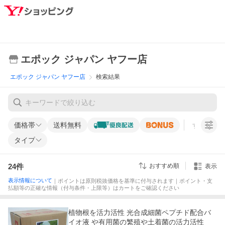
エポック ジャパン ヤフー店
エポック ジャパン ヤフー店
検索結果
価格帯
送料無料
すべての条
タイプ
24
件
おすすめ順
表示
表示情報について
｜ポイントは原則税抜価格を基準に付与されます｜ポイント・支
払額等の正確な情報（付与条件・上限等）はカートをご確認ください
植物根を活力活性 光合成細菌ペプチド配合バ
イオ液 や有用菌の繁殖や土着菌の活力活性