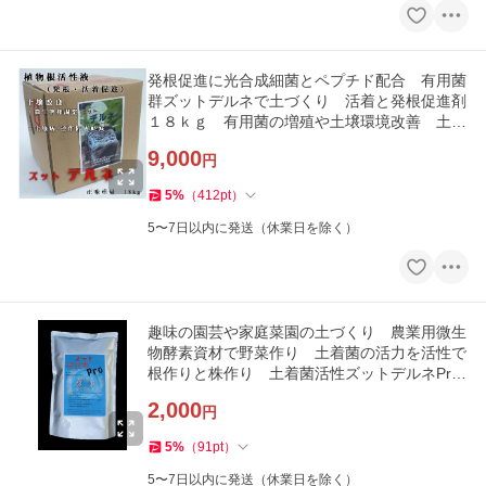
発根促進に光合成細菌とペプチド配合 有用菌
群ズットデルネで土づくり 活着と発根促進剤
１８ｋｇ 有用菌の増殖や土壌環境改善 土着
菌の活力活性
9,000
円
5
%
（
412
pt
）
5〜7日以内に発送（休業日を除く）
趣味の園芸や家庭菜園の土づくり 農業用微生
物酵素資材で野菜作り 土着菌の活力を活性で
根作りと株作り 土着菌活性ズットデルネPro
１８００ｍｌ
2,000
円
5
%
（
91
pt
）
5〜7日以内に発送（休業日を除く）