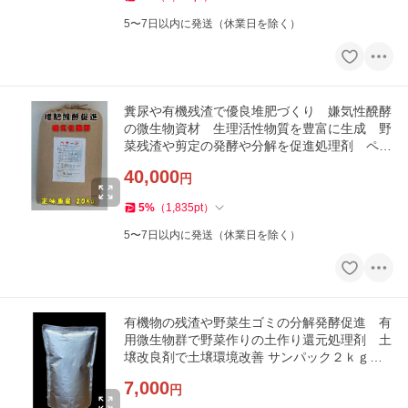
5〜7日以内に発送（休業日を除く）
糞尿や有機残渣で優良堆肥づくり 嫌気性醗酵
の微生物資材 生理活性物質を豊富に生成 野
菜残渣や剪定の発酵や分解を促進処理剤 ペサ
ージ２０ｋｇ
40,000
円
5
%
（
1,835
pt
）
5〜7日以内に発送（休業日を除く）
有機物の残渣や野菜生ゴミの分解発酵促進 有
用微生物群で野菜作りの土作り還元処理剤 土
壌改良剤で土壌環境改善 サンパック２ｋｇで
す
7,000
円