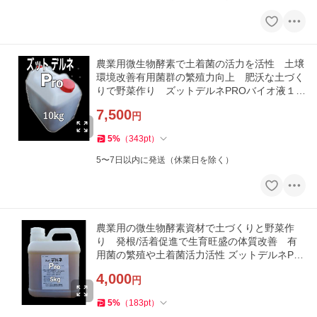
農業用微生物酵素で土着菌の活力を活性 土壌
環境改善有用菌群の繁殖力向上 肥沃な土づく
りで野菜作り ズットデルネPROバイオ液１０
ｋｇ
7,500
円
5
%
（
343
pt
）
5〜7日以内に発送（休業日を除く）
農業用の微生物酵素資材で土づくりと野菜作
り 発根/活着促進で生育旺盛の体質改善 有
用菌の繁殖や土着菌活力活性 ズットデルネPro
５ｋｇ
4,000
円
5
%
（
183
pt
）