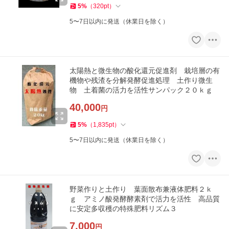
5
%
（
320
pt
）
5〜7日以内に発送（休業日を除く）
太陽熱と微生物の酸化還元促進剤 栽培層の有
機物や残渣を分解発酵促進処理 土作り微生
物 土着菌の活力を活性サンパック２０ｋｇ
40,000
円
5
%
（
1,835
pt
）
5〜7日以内に発送（休業日を除く）
野菜作りと土作り 葉面散布兼液体肥料２ｋ
ｇ アミノ酸発酵酵素剤で活力を活性 高品質
に安定多収穫の特殊肥料リズム３
7,000
円