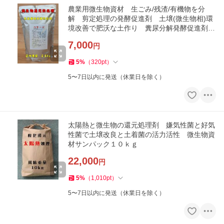
農業用微生物資材 生ごみ/残渣/有機物を分
解 剪定処理の発酵促進剤 土壌(微生物相)環
境改善で肥沃な土作り 糞尿分解発酵促進剤
ペサージ２ｋｇ
7,000
円
5
%
（
320
pt
）
5〜7日以内に発送（休業日を除く）
太陽熱と微生物の還元処理剤 嫌気性菌と好気
性菌で土壌改良と土着菌の活力活性 微生物資
材サンパック１０ｋｇ
22,000
円
5
%
（
1,010
pt
）
5〜7日以内に発送（休業日を除く）