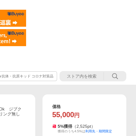
★抗体・抗原キッド コロナ対策品
価格
渉Ok ジブク
55,000
アリング無し
円
5
%獲得
（
2,525
pt）
獲得のうち4.5%は
利用先・期間限定