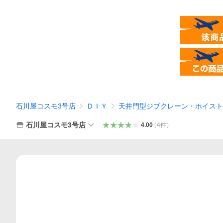
石川屋コスモ3号店
ＤＩＹ
天井門型ジブクレーン・ホイスト
石川屋コスモ3号店
4.00
（
4
件
）