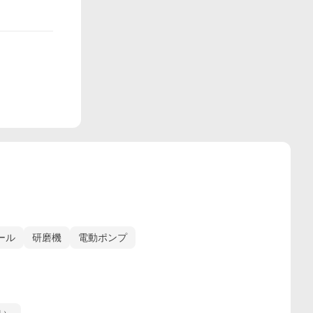
ール
研磨機
電動ポンプ