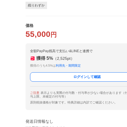
残りわずか
価格
55,000
円
全額PayPay残高で支払い&LINEと連携で
獲得
5
%
（
2,525
pt）
獲得のうち4.5%は
利用先・期間限定
ログインして確認
ご注意
表示よりも実際の付与数・付与率が少ない場合があります（
与上限、未確定の付与等）
原則税抜価格が対象です。特典詳細は内訳でご確認ください。
発送日情報なし