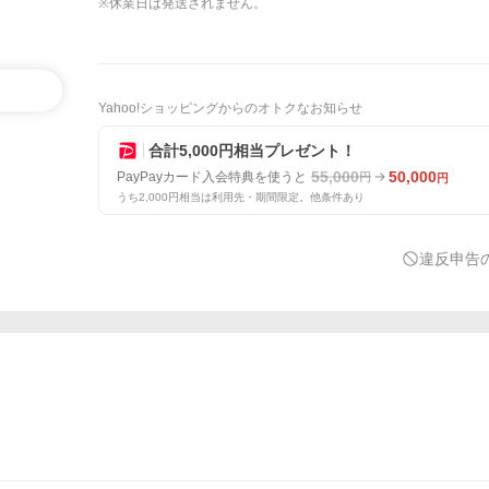
※休業日は発送されません。
Yahoo!ショッピングからのオトクなお知らせ
合計5,000円相当プレゼント！
55,000
50,000
PayPayカード入会特典を使うと
円
円
うち2,000円相当は利用先・期間限定。他条件あり
違反申告