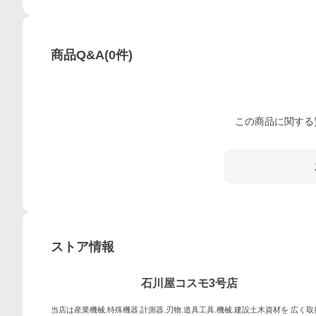
商品Q&A
(
0
件)
この
商品
に関する
ストア情報
石川屋コスモ3号店
当店は産業機械.特殊機器.計測器.刃物.道具工具.機械.建設土木資材を 広く