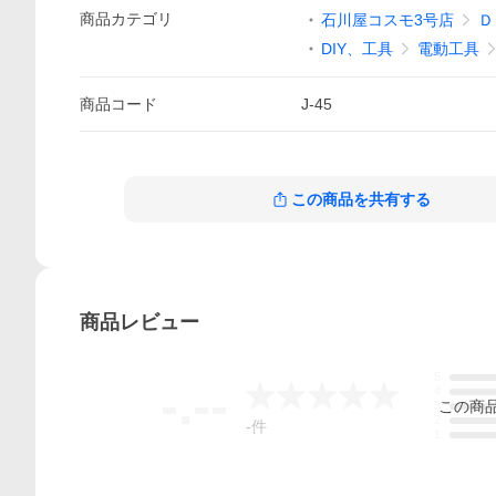
商品
カテゴリ
石川屋コスモ3号店
Ｄ
DIY、工具
電動工具
商品
コード
J-45
この商品を共有する
商品
レビュー
5
-.--
4
この
商
3
2
-
件
1