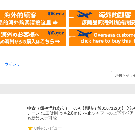
・ウインチ
お知らせ：
中古（傷や汚れあり）
c3A【棚埼イ飯310712(3)】交
レーン 鉄工所用 長さ2.8ｍ位 柱止シャフトの上下平ベ
も新品入手可能
0
件のレビュー