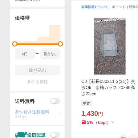
表示情報について
｜ポイントは原則
価格帯
〜
絞り込む
C3【新長080211-2(21)】交
条件を解除
渉Ok 水槽ガラス 20×45高
さ22cm
送料無料
中古
条件付き送料無料
1,430
円
条件なし
5
%
（
65
pt
）