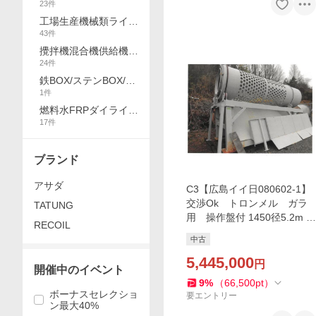
23
件
タリーキルン遠心分離
工場生産機械類ライン
43
件
ブラスト縫製機械
攪拌機混合機供給機ダ
24
件
クトパイプ関連
鉄BOX/ステンBOX/ペ
1
件
ルー缶/燃料缶
燃料水FRPダイライト
17
件
樹脂タンク純水関連
ブランド
アサダ
C3【広島イイ日080602-1】
交渉Ok トロンメル ガラ
TATUNG
用 操作盤付 1450径5.2m ス
RECOIL
クリン100/m
中古
5,445,000
円
開催中のイベント
9
%
（
66,500
pt
）
ボーナスセレクショ
要エントリー
ン最大40%