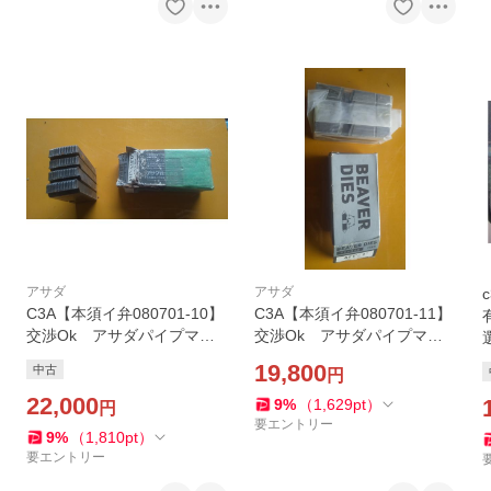
アサダ
アサダ
C3A【本須イ弁080701-10】
C3A【本須イ弁080701-11】
交渉Ok アサダパイプマシ
交渉Ok アサダパイプマシ
ン用チェーザSUS管対応品 H
ン用チェーザSUS管対応品 H
19,800
中古
円
SS-AT1〜1.1/2 コード89248
SS-AT1〜2 コード89248 新
サビ有り
22,000
品未使用・箱汚れ有
9
%
（
1,629
pt
）
円
要エントリー
9
%
（
1,810
pt
）
要エントリー