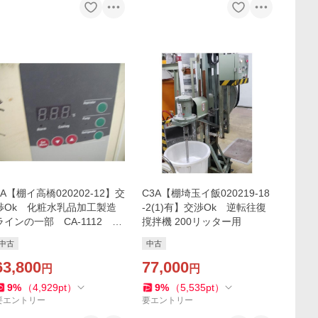
3A【棚イ高橋020202-12】交
C3A【棚埼玉イ飯020219-18
渉Ok 化粧水乳品加工製造
-2(1)有】交渉Ok 逆転往復
ラインの一部 CA-1112 冷
撹拌機 200リッター用
却装置 100V 50/60Hz
中古
中古
63,800
77,000
円
円
9
%
（
4,929
pt
）
9
%
（
5,535
pt
）
要エントリー
要エントリー