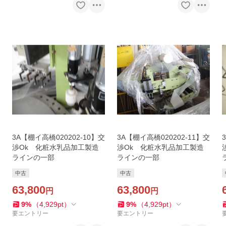
3A【棚イ高橋020202-10】交
3A【棚イ高橋020202-11】交
渉Ok 化粧水乳品加工製造
渉Ok 化粧水乳品加工製造
ラインの一部
ラインの一部
中古
中古
63,800
63,800
円
円
9
%
（
4,929
pt
）
9
%
（
4,929
pt
）
要エントリー
要エントリー