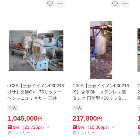
□C3A【三春イイメン030213
C3□A【三春イイメン030213
-1サ】交渉Ok 75リッター
-9】交渉Ok ステンレス製
ヘンシェルミキサー 三井
タンク 円筒型 400リッター
位 圧かけ不可
中古
中古
1,045,000
217,800
円
円
9
%
（
21,725
pt
）
9
%
（
10,069
pt
）
要エントリー
要エントリー