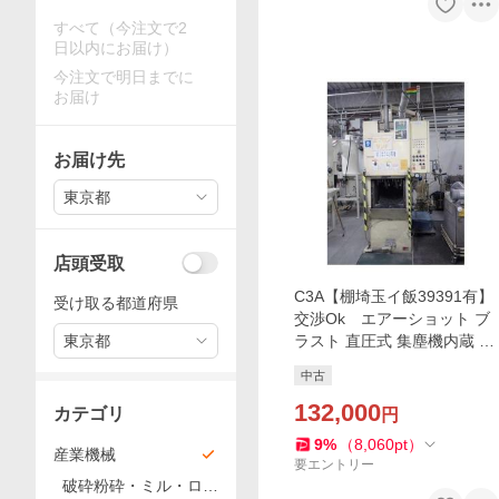
すべて（今注文で2
日以内にお届け）
今注文で明日までに
お届け
お届け先
東京都
店頭受取
C3A【棚埼玉イ飯39391有】
受け取る都道府県
交渉Ok エアーショット ブ
東京都
ラスト 直圧式 集塵機内蔵 エ
プロン サンドブラスト MY3
中古
0GP-002 新東 2006年
132,000
カテゴリ
円
9
%
（
8,060
pt
）
産業機械
要エントリー
破砕粉砕・ミル・ロー