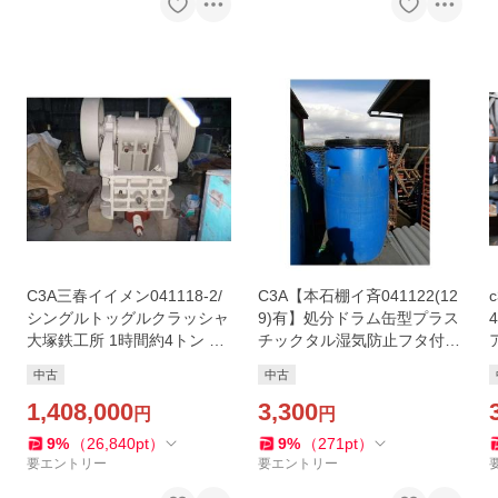
C3A三春イイメン041118-2/
C3A【本石棚イ斉041122(12
シングルトッグルクラッシャ
9)有】処分ドラム缶型プラス
大塚鉄工所 1時間約4トン FS
チックタル湿気防止フタ付
-2010 投入口510×250m/m
止バンド無し 58cm径 98cm
中古
中古
本体のみ 整備品
高 フタをバンド止 閉まる方
1,408,000
式 200L位
3,300
円
円
9
%
（
26,840
pt
）
9
%
（
271
pt
）
要エントリー
要エントリー