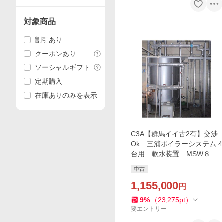
対象商品
割引あり
クーポンあり
ソーシャルギフト
定期購入
在庫ありのみを表示
C3A【群馬イイ古2有】交渉
Ok 三浦ボイラーシステム 4
台用 軟水装置 MSW８０
００ メーカー再利用 整備
中古
済み バラ売り可能
1,155,000
円
9
%
（
23,275
pt
）
要エントリー