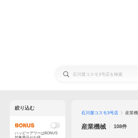
絞り込む
石川屋コスモ3号店
産業機
産業機械
108
件
ハッピーアワーはBONUS
対象商品がお得