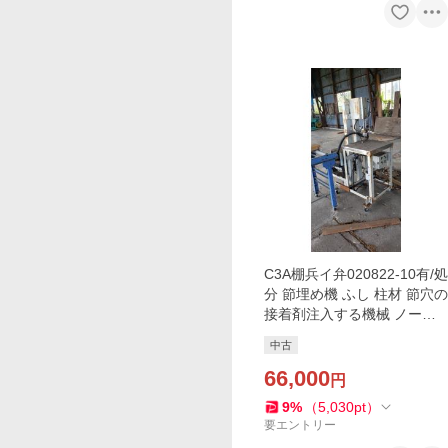
C3A棚兵イ弁020822-10有/処
分 節埋め機 ふし 柱材 節穴の
接着剤注入する機械 ノード
ソン ふし丸加工各サイズ別
中古
売で有ります 木工
66,000
円
9
%
（
5,030
pt
）
要エントリー