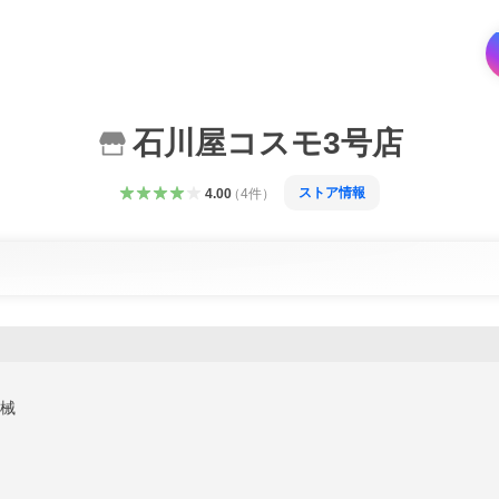
石川屋コスモ3号店
ストア情報
4.00
（
4
件
）
械