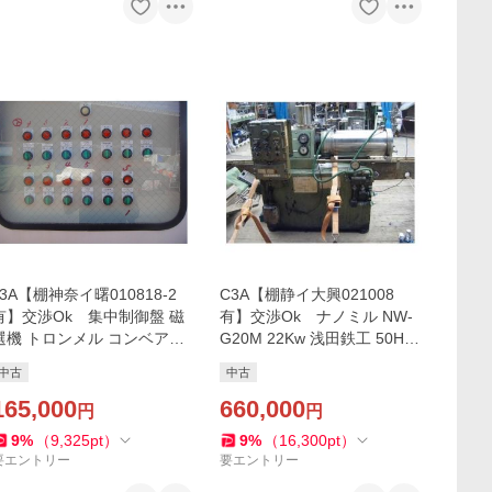
c3A【棚神奈イ曙010818-2
C3A【棚静イ大興021008
有】交渉Ok 集中制御盤 磁
有】交渉Ok ナノミル NW-
選機 トロンメル コンベアー
G20M 22Kw 浅田鉄工 50Hz
集塵機 その他用 別売りトル
200V
中古
中古
ンメル大型有ります別途販売
165,000
660,000
円
円
9
%
（
9,325
pt
）
9
%
（
16,300
pt
）
要エントリー
要エントリー