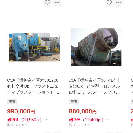
C3A【棚神奈イ斉木301206
c3A【棚神奈イ曙30441有】
有】交渉Ok ブラストニュ
交渉Ok 超大型トロンメル
ーマブラスター ショット バ
砂利ゴミ フルイ・スクリー
グフィルター付 産業 不二製
ン 分別
中古
中古
作所 P-60-6YKW-TJ-NUS41
2
990,000
880,000
円
円
9
%
（
20,950
pt
）
9
%
（
19,400
pt
）
要エントリー
要エントリー