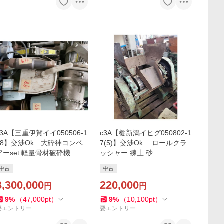
c3A【三重伊賀イイ050506-1
c3A【棚新潟イヒグ050802-1
48】交渉Ok 大砕神コンベ
7(5)】交渉Ok ロールクラ
アーset 軽量骨材破砕機 ２
ッシャー 練土 砂
００V １１KW
中古
中古
3,300,000
220,000
円
円
9
%
（
47,000
pt
）
9
%
（
10,100
pt
）
要エントリー
要エントリー