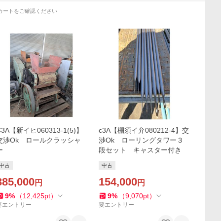
カートをご確認ください
C3A【新イヒ060313-1(5)】
c3A【棚須イ弁080212-4】交
交渉Ok ロールクラッシャ
渉Ok ローリングタワー３
ー
段セット キャスター付き
中古
中古
385,000
154,000
円
円
9
%
（
12,425
pt
）
9
%
（
9,070
pt
）
要エントリー
要エントリー