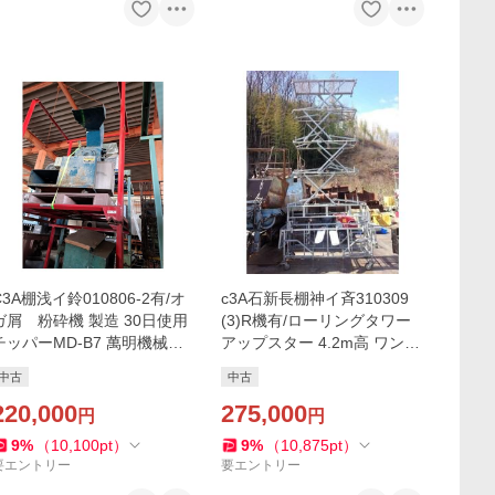
C3A棚浅イ鈴010806-2有/オ
c3A石新長棚神イ斉310309
ガ屑 粉砕機 製造 30日使用
(3)R機有/ローリングタワー
チッパーMD-B7 萬明機械工
アップスター 4.2m高 ワンタ
業 2.2Kw 200V 投入口巾20c
ッチ上段下段セット 荷重130
中古
中古
m高27cm 1999年7月製
kg 巾59cm 長1.5m
220,000
275,000
円
円
9
%
（
10,100
pt
）
9
%
（
10,875
pt
）
要エントリー
要エントリー