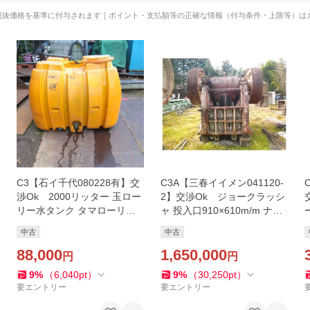
税抜価格を基準に付与されます｜ポイント・支払額等の正確な情報（付与条件・上限等）は
C3【石イ千代080228有】交
C3A【三春イイメン041120-
渉Ok 2000リッター 玉ロー
2】交渉Ok ジョークラッシ
リー水タンク タマローリー 2
ャ 投入口910×610m/m ナラ
000L近く水を留めたあたり
サキ造船 MK型 NM-8(36-24)
中古
中古
から水漏れ有り
一次加工サイズ大 即使用可
88,000
能
1,650,000
円
円
9
%
（
6,040
pt
）
9
%
（
30,250
pt
）
要エントリー
要エントリー