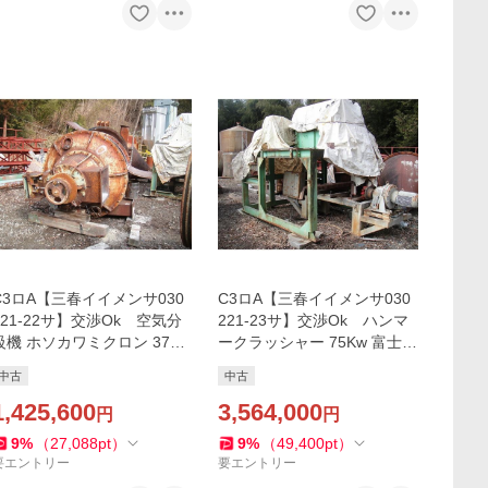
C3ロA【三春イイメンサ030
C3ロA【三春イイメンサ030
221-22サ】交渉Ok 空気分
221-23サ】交渉Ok ハンマ
級機 ホソカワミクロン 37Kw
ークラッシャー 75Kw 富士精
セパレーター MS-5H 中古
工 中古
中古
中古
1,425,600
3,564,000
円
円
9
%
（
27,088
pt
）
9
%
（
49,400
pt
）
要エントリー
要エントリー