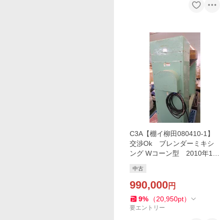
C3A【棚イ柳田080410-1】
交渉Ok ブレンダーミキシ
ング Wコーン型 2010年12
月製 ボール2個付 TOKUJ
中古
Uコーポレーション
990,000
円
9
%
（
20,950
pt
）
要エントリー