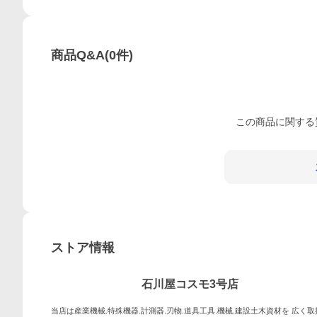
商品Q&A
(
0
件)
この
商品
に関する
ストア情報
石川屋コスモ3号店
当店は産業機械.特殊機器.計測器.刃物.道具工具.機械.建設土木資材を 広く