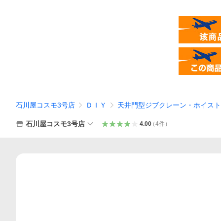
石川屋コスモ3号店
ＤＩＹ
天井門型ジブクレーン・ホイスト
石川屋コスモ3号店
4.00
（
4
件
）