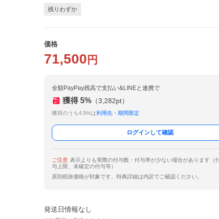
残りわずか
価格
71,500
円
全額PayPay残高で支払い&LINEと連携で
獲得
5
%
（
3,282
pt）
獲得のうち4.5%は
利用先・期間限定
ログインして確認
ご注意
表示よりも実際の付与数・付与率が少ない場合があります（
与上限、未確定の付与等）
原則税抜価格が対象です。特典詳細は内訳でご確認ください。
発送日情報なし