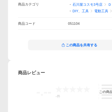
商品
カテゴリ
石川屋コスモ3号店
Ｄ
DIY、工具
電動工具
商品
コード
051104
この商品を共有する
商品
レビュー
5
-.--
4
この
商
3
2
-
件
1