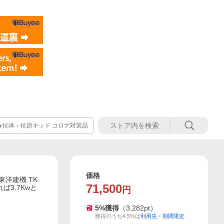
★抗体・抗原キッド コロナ対策品
価格
東洋建機 TK
71,500
ば3.7Kwと
円
5
%獲得
（
3,282
pt）
獲得のうち4.5%は
利用先・期間限定