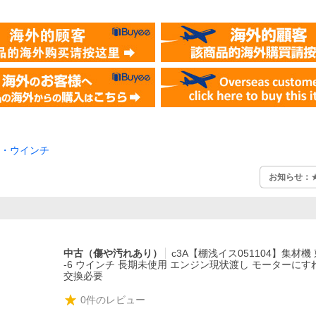
・ウインチ
お知らせ：
中古（傷や汚れあり）
c3A【棚浅イス051104】集材機 
-6 ウインチ 長期未使用 エンジン現状渡し モーターにすれ
交換必要
0
件のレビュー