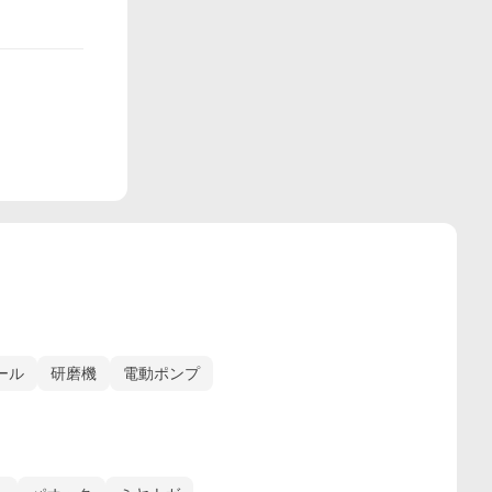
ール
研磨機
電動ポンプ