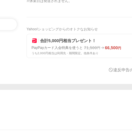
※休業日は発送されません。
Yahoo!ショッピングからのオトクなお知らせ
合計5,000円相当プレゼント！
71,500
66,500
PayPayカード入会特典を使うと
円
円
うち2,000円相当は利用先・期間限定。他条件あり
違反申告