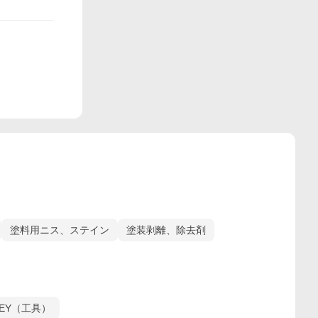
塗料用ニス、ステイン
塗装剥離、除去剤
LEY（工具）