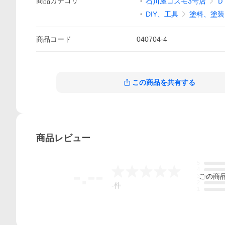
商品
カテゴリ
石川屋コスモ3号店
Ｄ
DIY、工具
塗料、塗装
商品
コード
040704-4
この商品を共有する
商品
レビュー
5
-.--
4
この
商
3
2
-
件
1