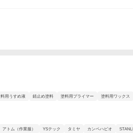
塗料用うすめ液
錆止め塗料
塗料用プライマー
塗料用ワックス
アトム（作業服）
YSテック
タミヤ
カンペハピオ
STAN