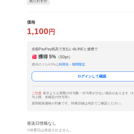
残りわずか
価格
1,100
円
全額PayPay残高で支払い&LINEと連携で
獲得
5
%
（
50
pt）
獲得のうち4.5%は
利用先・期間限定
ログインして確認
ご注意
表示よりも実際の付与数・付与率が少ない場合があります（
与上限、未確定の付与等）
原則税抜価格が対象です。特典詳細は内訳でご確認ください。
発送日情報なし
※休業日は発送されません。