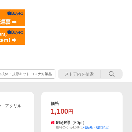
★抗体・抗原キッド コロナ対策品
価格
Ok アクリル
1,100
円
5
%獲得
（
50
pt）
獲得のうち4.5%は
利用先・期間限定