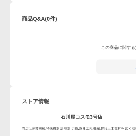
商品Q&A
(
0
件)
この
商品
に関する
ストア情報
石川屋コスモ3号店
当店は産業機械.特殊機器.計測器.刃物.道具工具.機械.建設土木資材を 広く