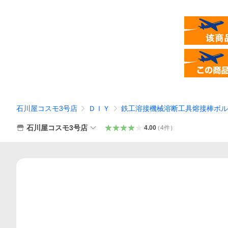
石川屋コスモ3号店
ＤＩＹ
鉄工溶接機械溶断工具熔接棒ボル
石川屋コスモ3号店
4.00
（
4
件
）