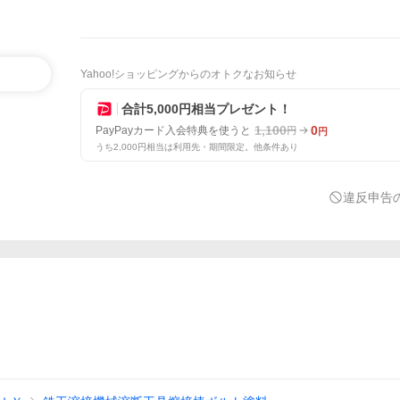
Yahoo!ショッピングからのオトクなお知らせ
合計5,000円相当プレゼント！
1,100
0
PayPayカード入会特典を使うと
円
円
うち2,000円相当は利用先・期間限定。他条件あり
違反申告