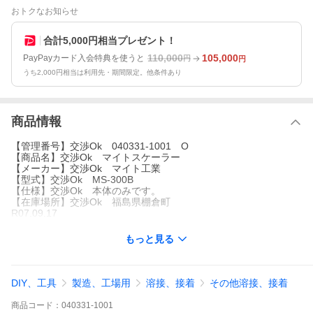
おトクなお知らせ
合計5,000円相当プレゼント！
110,000
105,000
PayPayカード入会特典を使うと
円
円
うち2,000円相当は利用先・期間限定。他条件あり
商品情報
【管理番号】交渉Ok 040331-1001 O
【商品名】交渉Ok マイトスケーラー
【メーカー】交渉Ok マイト工業
【型式】交渉Ok MS-300B
【仕様】交渉Ok 本体のみです。
【在庫場所】交渉Ok 福島県棚倉町
R07.09.17
もっと見る
DIY、工具
製造、工場用
溶接、接着
その他溶接、接着
商品
コード：
040331-1001