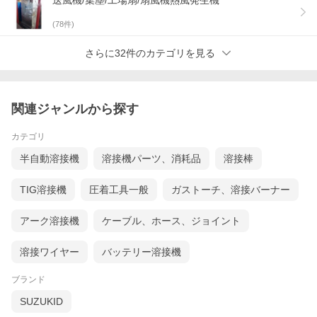
送風機/集塵/工場扇/扇風機熱風発生機
(
78
件)
さらに32件のカテゴリを見る
関連ジャンルから探す
カテゴリ
半自動溶接機
溶接機パーツ、消耗品
溶接棒
TIG溶接機
圧着工具一般
ガストーチ、溶接バーナー
アーク溶接機
ケーブル、ホース、ジョイント
溶接ワイヤー
バッテリー溶接機
ブランド
SUZUKID