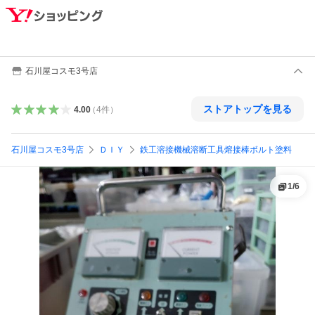
石川屋コスモ3号店
ストアトップを見る
4.00
（
4
件
）
石川屋コスモ3号店
ＤＩＹ
鉄工溶接機械溶断工具熔接棒ボルト塗料
1
/
6