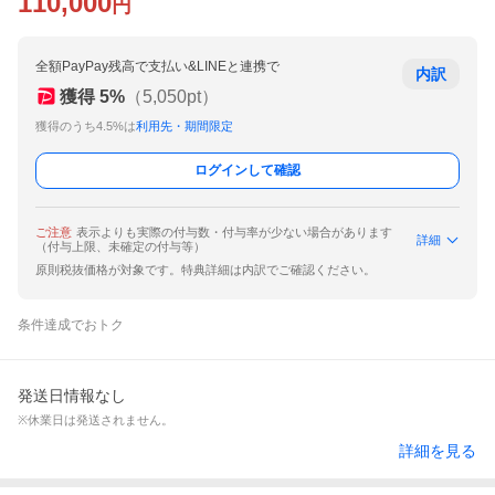
110,000
円
全額PayPay残高で支払い&LINEと連携で
内訳
獲得
5
%
（
5,050
pt）
獲得のうち4.5%は
利用先・期間限定
ログインして確認
ご注意
表示よりも実際の付与数・付与率が少ない場合があります
詳細
（付与上限、未確定の付与等）
原則税抜価格が対象です。特典詳細は内訳でご確認ください。
条件達成でおトク
発送日情報なし
※休業日は発送されません。
詳細を見る