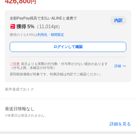
426,800
円
全額PayPay残高で支払い&LINEと連携で
内訳
獲得
5
%
（
11,014
pt）
獲得のうち4.5%は
利用先・期間限定
ログインして確認
ご注意
表示よりも実際の付与数・付与率が少ない場合があります
詳細
（付与上限、未確定の付与等）
原則税抜価格が対象です。特典詳細は内訳でご確認ください。
条件達成でおトク
発送日情報なし
※休業日は発送されません。
詳細を見る