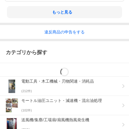
もっと見る
違反
商品の
申告をする
カテゴリから探す
電動工具・木工機械・刃物関連・消耗品
(
212
件)
モートル油圧ユニット・減速機・流出油処理
(
102
件)
送風機/集塵/工場扇/扇風機熱風発生機