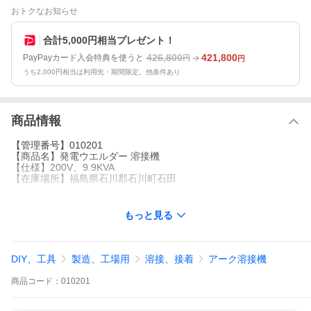
おトクなお知らせ
合計5,000円相当プレゼント！
426,800
421,800
PayPayカード入会特典を使うと
円
円
うち2,000円相当は利用先・期間限定。他条件あり
商品情報
【管理番号】010201
【商品名】発電ウエルダー 溶接機
【仕様】200V、9.9KVA
【在庫場所】福島県石川郡石川町石田
もっと見る
DIY、工具
製造、工場用
溶接、接着
アーク溶接機
商品
コード：
010201