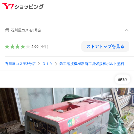
石川屋コスモ3号店
ストアトップを見る
4.00
（
4
件
）
石川屋コスモ3号店
ＤＩＹ
鉄工溶接機械溶断工具熔接棒ボルト塗料
1
/
9