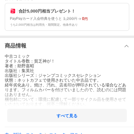
合計5,000円相当プレゼント！
1,200
0
PayPayカード入会特典を使うと
円
円
うち2,000円相当は利用先・期間限定。他条件あり
商品情報
中古コミック
タイトル巻数：貧乏神が！
著者：助野嘉昭
出版社：集英社
出版社シリーズ：ジャンプコミックスセレクション
状態：ネットカフェで使用されていた中古品です。
経年劣化あり。焼け、汚れ、店名印が押印されている場合などあ
ります。フィルムカバーを付けていましたので、読むのには問題
はありません。
梱包材について：環境に配慮して一部リサイクル品を使用させて
いただいております。何卒ご理解ください。
すべて見る