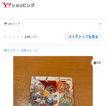
88ストア
ストアトップを見る
0.00
（
1
件
）
88ストア
少年コミック
1
/
3