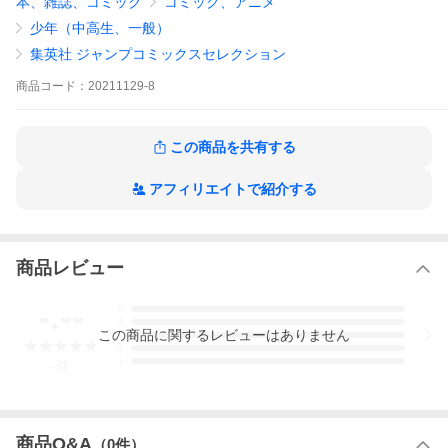
本、雑誌、コミック
コミック、アニメ
少年（中高生、一般）
集英社 ジャンプコミックスセレクション
商品
コード：
20211129-8
この商品を共有する
アフィリエイトで紹介する
商品レビュー
-.--
5
4
この
商品
に関するレビューはありません
3
2
1
-
件
商品Q&A
（
0
件）