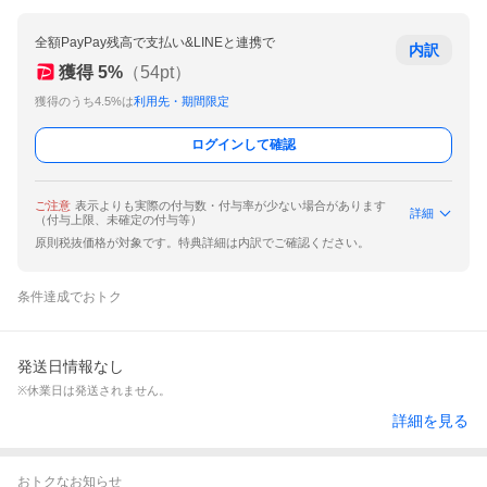
全額PayPay残高で支払い&LINEと連携で
内訳
獲得
5
%
（
54
pt）
獲得のうち4.5%は
利用先・期間限定
ログインして確認
ご注意
表示よりも実際の付与数・付与率が少ない場合があります
詳細
（付与上限、未確定の付与等）
原則税抜価格が対象です。特典詳細は内訳でご確認ください。
条件達成でおトク
発送日情報なし
※休業日は発送されません。
詳細を見る
おトクなお知らせ