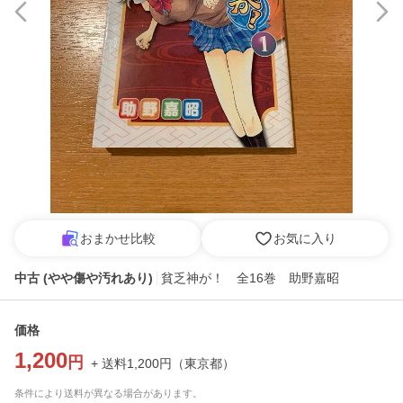
おまかせ比較
お気に入り
中古 (やや傷や汚れあり)
貧乏神が！ 全16巻 助野嘉昭
価格
1,200
円
+ 送料
1,200
円
（
東京都
）
条件により送料が異なる場合があります。