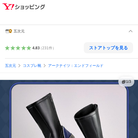
五次元
ストアトップを見る
4.83
（
231
件
）
五次元
コスプレ靴
アークナイツ：エンドフィールド
1
/
3