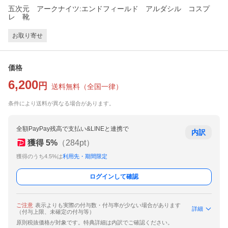
五次元 アークナイツ:エンドフィールド アルダシル コスプ
レ 靴
お取り寄せ
価格
6,200
円
送料無料
（
全国一律
）
条件により送料が異なる場合があります。
全額PayPay残高で支払い&LINEと連携で
内訳
獲得
5
%
（
284
pt）
獲得のうち4.5%は
利用先・期間限定
ログインして確認
ご注意
表示よりも実際の付与数・付与率が少ない場合があります
詳細
（付与上限、未確定の付与等）
原則税抜価格が対象です。特典詳細は内訳でご確認ください。