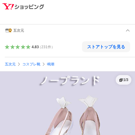
五次元
ストアトップを見る
4.83
（
231
件
）
五次元
コスプレ靴
鳴潮
1
/
3