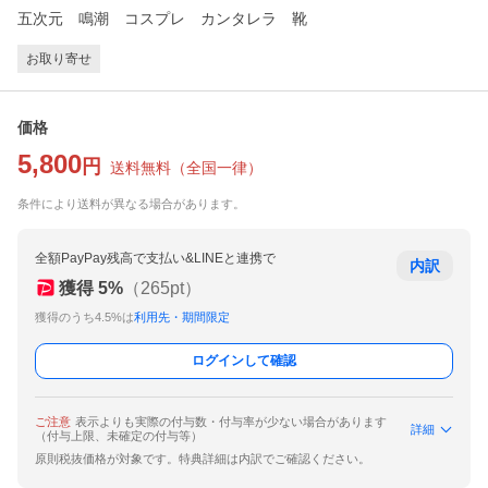
五次元 鳴潮 コスプレ カンタレラ 靴
お取り寄せ
価格
5,800
円
送料無料
（
全国一律
）
条件により送料が異なる場合があります。
全額PayPay残高で支払い&LINEと連携で
内訳
獲得
5
%
（
265
pt）
獲得のうち4.5%は
利用先・期間限定
ログインして確認
ご注意
表示よりも実際の付与数・付与率が少ない場合があります
詳細
（付与上限、未確定の付与等）
原則税抜価格が対象です。特典詳細は内訳でご確認ください。