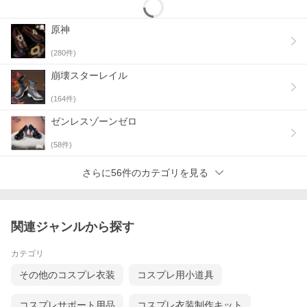
原神
(
280
件)
崩壊スターレイル
(
164
件)
ゼンレスゾーンゼロ
(
58
件)
さらに56件のカテゴリを見る
関連ジャンルから探す
カテゴリ
その他のコスプレ衣装
コスプレ用小道具
コスプレサポート用品
コスプレ衣装制作キット