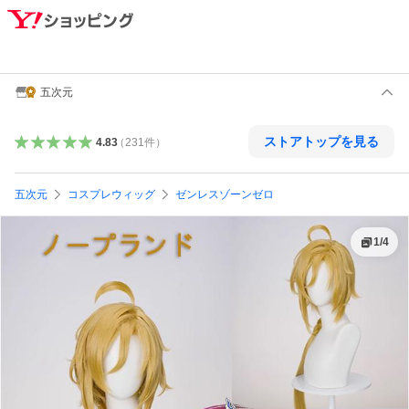
五次元
ストアトップを見る
4.83
（
231
件
）
五次元
コスプレウィッグ
ゼンレスゾーンゼロ
1
/
4