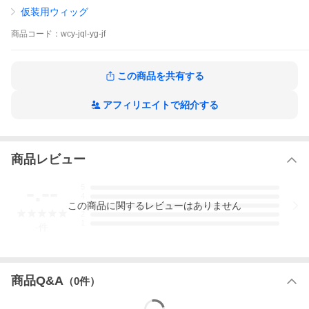
仮装用ウィッグ
商品
コード：
wcy-jql-yg-jf
この商品を共有する
アフィリエイトで紹介する
商品レビュー
-.--
5
4
この
商品
に関するレビューはありません
3
2
1
-
件
商品Q&A
（
0
件）