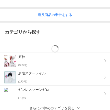
違反
商品の
申告をする
カテゴリから探す
原神
(
303
件)
崩壊スターレイル
(
173
件)
ゼンレスゾーンゼロ
(
75
件)
さらに78件のカテゴリを見る