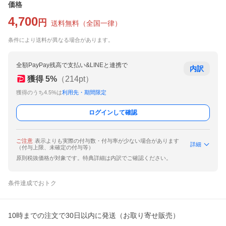
価格
4,700
円
送料無料
（
全国一律
）
条件により送料が異なる場合があります。
全額PayPay残高で支払い&LINEと連携で
内訳
獲得
5
%
（
214
pt）
獲得のうち4.5%は
利用先・期間限定
ログインして確認
ご注意
表示よりも実際の付与数・付与率が少ない場合があります
詳細
（付与上限、未確定の付与等）
原則税抜価格が対象です。特典詳細は内訳でご確認ください。
条件達成でおトク
10時までの注文で30日以内に発送（お取り寄せ販売）