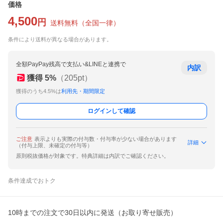
価格
4,500
円
送料無料
（
全国一律
）
条件により送料が異なる場合があります。
全額PayPay残高で支払い&LINEと連携で
内訳
獲得
5
%
（
205
pt）
獲得のうち4.5%は
利用先・期間限定
ログインして確認
ご注意
表示よりも実際の付与数・付与率が少ない場合があります
詳細
（付与上限、未確定の付与等）
原則税抜価格が対象です。特典詳細は内訳でご確認ください。
条件達成でおトク
10時までの注文で30日以内に発送（お取り寄せ販売）