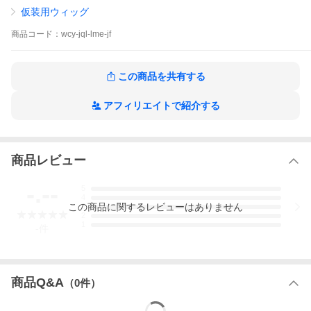
仮装用ウィッグ
商品
コード：
wcy-jql-lme-jf
この商品を共有する
アフィリエイトで紹介する
商品レビュー
-.--
5
4
この
商品
に関するレビューはありません
3
2
1
-
件
商品Q&A
（
0
件）