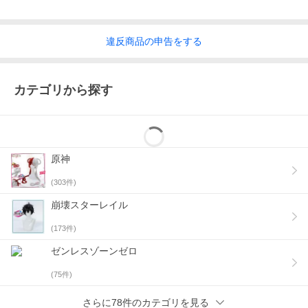
違反
商品の
申告をする
カテゴリから探す
原神
(
303
件)
崩壊スターレイル
(
173
件)
ゼンレスゾーンゼロ
(
75
件)
さらに78件のカテゴリを見る