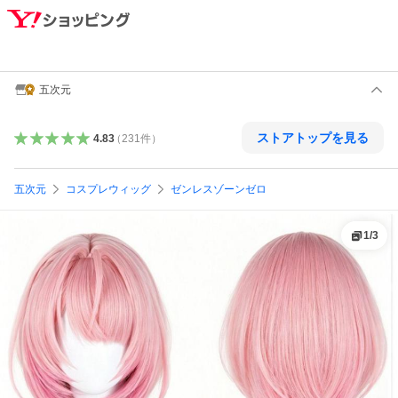
五次元
ストアトップを見る
4.83
（
231
件
）
五次元
コスプレウィッグ
ゼンレスゾーンゼロ
1
/
3