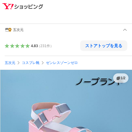
五次元
ストアトップを見る
4.83
（
231
件
）
五次元
コスプレ靴
ゼンレスゾーンゼロ
1
/
2