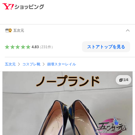
五次元
ストアトップを見る
4.83
（
231
件
）
五次元
コスプレ靴
崩壊スターレイル
1
/
4