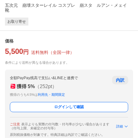
五次元 崩壊スターレイル コスプレ 崩スタ ルアン・メェイ
靴
お取り寄せ
価格
5,500
円
送料無料
（
全国一律
）
条件により送料が異なる場合があります。
全額PayPay残高で支払い&LINEと連携で
内訳
獲得
5
%
（
252
pt）
獲得のうち4.5%は
利用先・期間限定
ログインして確認
ご注意
表示よりも実際の付与数・付与率が少ない場合があります
詳細
（付与上限、未確定の付与等）
原則税抜価格が対象です。特典詳細は内訳でご確認ください。