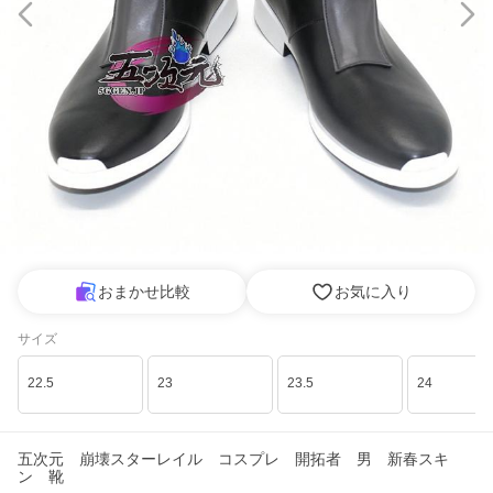
おまかせ比較
お気に入り
サイズ
22.5
23
23.5
24
五次元 崩壊スターレイル コスプレ 開拓者 男 新春スキ
ン 靴