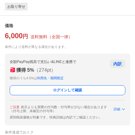
お取り寄せ
価格
6,000
円
送料無料
（
全国一律
）
条件により送料が異なる場合があります。
全額PayPay残高で支払い&LINEと連携で
内訳
獲得
5
%
（
274
pt）
獲得のうち4.5%は
利用先・期間限定
ログインして確認
ご注意
表示よりも実際の付与数・付与率が少ない場合があります
詳細
（付与上限、未確定の付与等）
原則税抜価格が対象です。特典詳細は内訳でご確認ください。
条件達成でおトク