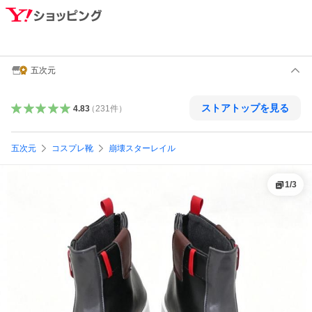
五次元
ストアトップを見る
4.83
（
231
件
）
五次元
コスプレ靴
崩壊スターレイル
1
/
3