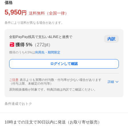
価格
5,950
円
送料無料
（
全国一律
）
条件により送料が異なる場合があります。
全額PayPay残高で支払い&LINEと連携で
内訳
獲得
5
%
（
272
pt）
獲得のうち4.5%は
利用先・期間限定
ログインして確認
ご注意
表示よりも実際の付与数・付与率が少ない場合があります
詳細
（付与上限、未確定の付与等）
原則税抜価格が対象です。特典詳細は内訳でご確認ください。
条件達成でおトク
10時までの注文で30日以内に発送（お取り寄せ販売）