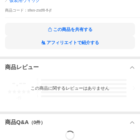
仮装用ウィッグ
商品
コード：
sfwx-zsdfll-fl-jf
この商品を共有する
アフィリエイトで紹介する
商品レビュー
-.--
5
4
この
商品
に関するレビューはありません
3
2
1
-
件
商品Q&A
（
0
件）