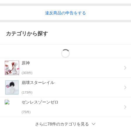
違反
商品の
申告をする
カテゴリから探す
原神
(
303
件)
崩壊スターレイル
(
173
件)
ゼンレスゾーンゼロ
(
75
件)
さらに78件のカテゴリを見る