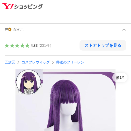
五次元
ストアトップを見る
4.83
（
231
件
）
五次元
コスプレウィッグ
葬送のフリーレン
1
/
4