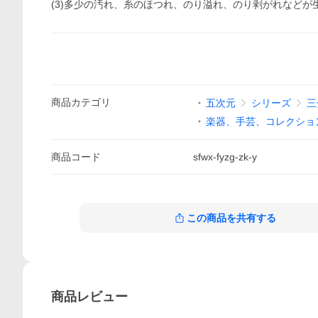
(3)多少の汚れ、糸のほつれ、のり溢れ、のり剥がれなどが
商品
カテゴリ
五次元
シリーズ
三
楽器、手芸、コレクショ
商品
コード
sfwx-fyzg-zk-y
この商品を共有する
商品
レビュー