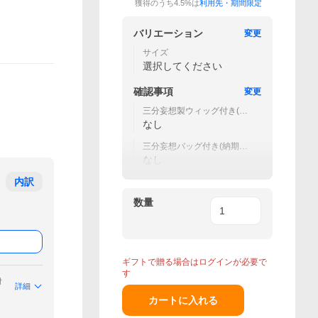
獲得のうち4.5%は
利用先・期間限定
バリエーション
変更
サイズ
選択してください
確認事項
変更
三分妄想製ウィッグ付き(納
期+α)
なし
三分妄想バッグ付き(納期＋
α）
なし
内訳
数量
ギフトで贈る場合はログインが必要で
す
付
詳細
カートに入れる