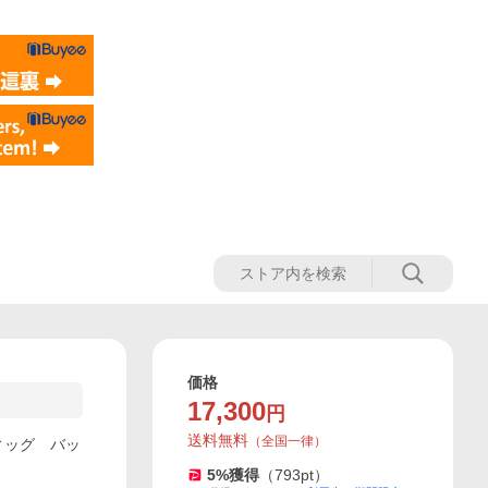
価格
17,300
円
送料無料
（
全国一律
）
ィッグ バッ
5
%獲得
（
793
pt）