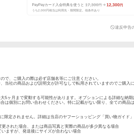
17,300
12,300
PayPayカード入会特典を使うと
円
円
うち2,000円相当は利用先・期間限定。他条件あり
違反申告
すので、ご購入の際は必ず店舗名等にご注意ください。
合、当社の商品および説明文が許可なしで転用されていますのでご購入
最大5ヶ月まで変動する可能性があります。オプションによる詳細な納期
場合は個別にお問い合わせください。特に記載がない限り、全ての商品
らに限定されません。詳細は当店のヤフーショッピング「買い物ガイド
が変更された場合、または商品写真と実際の商品が多少異なる場合
れていますが、発送後にサイズが合わない場合