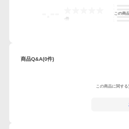
5
-.--
4
この
商
3
2
-
件
1
商品Q&A
(
0
件)
この
商品
に関する