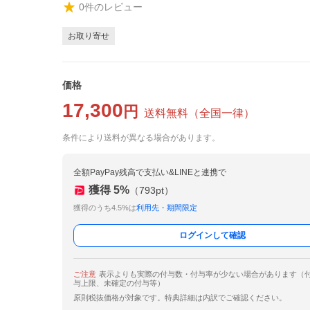
0
件のレビュー
お取り寄せ
価格
17,300
円
送料無料
（
全国一律
）
条件により送料が異なる場合があります。
全額PayPay残高で支払い&LINEと連携で
獲得
5
%
（
793
pt）
獲得のうち4.5%は
利用先・期間限定
ログインして確認
ご注意
表示よりも実際の付与数・付与率が少ない場合があります（
与上限、未確定の付与等）
原則税抜価格が対象です。特典詳細は内訳でご確認ください。