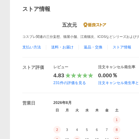
ストア情報
五次元
コスプレ関連の三分妄想、猫屋小舗、江南猫次、ICOSなどシリーズおよび
支払い方法
送料・お届け
返品・交換
ストア情報
ストア評価
レビュー
注文キャンセル発生率
4.83
0.000％
231
件の評価を見る
注文キャンセル発生率
営業日
2026年8月
日
月
火
水
木
金
土
1
2
3
4
5
6
7
8