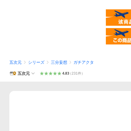
五次元
シリーズ
三分妄想
ガチアクタ
五次元
4.83
（
231
件
）