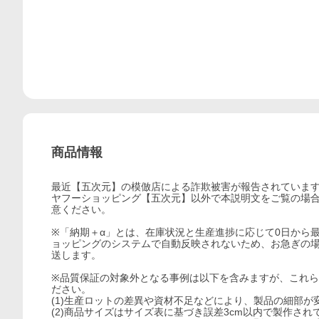
商品情報
最近【五次元】の模倣店による詐欺被害が報告されていま
ヤフーショッピング【五次元】以外で本説明文をご覧の場
意ください。
※「納期＋α」とは、在庫状況と生産進捗に応じて0日から
ョッピングのシステムで自動反映されないため、お急ぎの
送します。
※品質保証の対象外となる事例は以下を含みますが、これ
ださい。
(1)生産ロットの差異や資材不足などにより、製品の細部
(2)商品サイズはサイズ表に基づき誤差3cm以内で製作さ