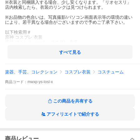
※衣装と同梱購入する場合、少し安くなります。「リオセスリ」
店内検索したら、衣装のリンクは見つけられます。
※お品物の色合いは、写真撮影/パソコン画面表示等の環境の違い
により、若干異なる場合がございますので予めご了承下さい。
以下検索用＃
原神 コスプレ 衣装
原神 げんしん genshin コスプレ 衣装
リオセスリ
ヌヴィレット
すべて見る
猫屋小舗
楽器、手芸、コレクション
コスプレ衣装
コスチューム
商品
コード：
mwxp-ys-losl-x
この商品を共有する
アフィリエイトで紹介する
商品レビュー