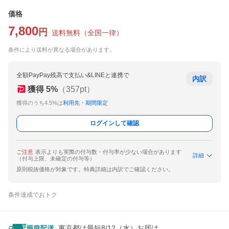
価格
7,800
円
送料無料
（
全国一律
）
条件により送料が異なる場合があります。
全額PayPay残高で支払い&LINEと連携で
内訳
獲得
5
%
（
357
pt）
獲得のうち4.5%は
利用先・期間限定
ログインして確認
ご注意
表示よりも実際の付与数・付与率が少ない場合があります
詳細
（付与上限、未確定の付与等）
原則税抜価格が対象です。特典詳細は内訳でご確認ください。
条件達成でおトク
東京都は最短8/12（水）お届け