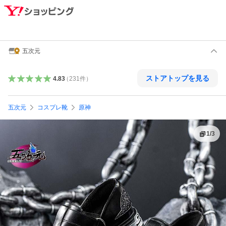
五次元
ストアトップを見る
4.83
（
231
件
）
五次元
コスプレ靴
原神
1
/
3