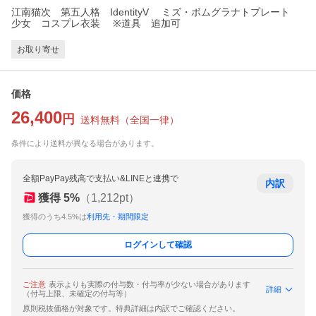
江南猫次 第五人格 IdentityV ミズ・ボムグラナトプレート
少女 コスプレ衣装 ※道具 追加可
お取り寄せ
価格
26,400
円
送料無料
（
全国一律
）
条件により送料が異なる場合があります。
全額PayPay残高で支払い&LINEと連携で
内訳
獲得
5
%
（
1,212
pt）
獲得のうち4.5%は
利用先・期間限定
ログインして確認
ご注意
表示よりも実際の付与数・付与率が少ない場合があります
詳細
（付与上限、未確定の付与等）
原則税抜価格が対象です。特典詳細は内訳でご確認ください。