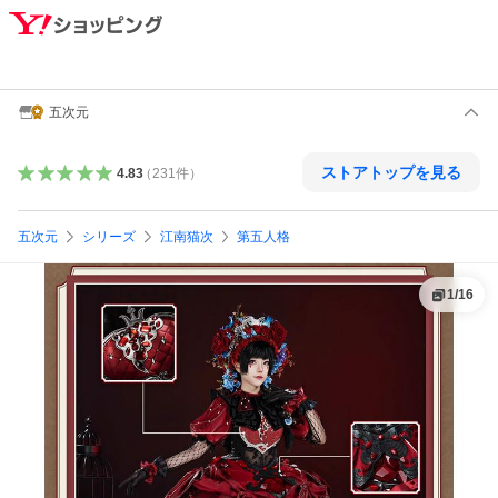
五次元
ストアトップを見る
4.83
（
231
件
）
五次元
シリーズ
江南猫次
第五人格
1
/
16