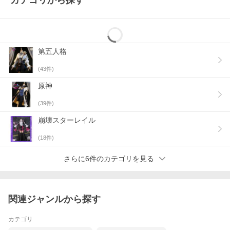
カテゴリから探す
第五人格
(
43
件)
原神
(
39
件)
崩壊スターレイル
(
18
件)
さらに6件のカテゴリを見る
関連ジャンルから探す
カテゴリ