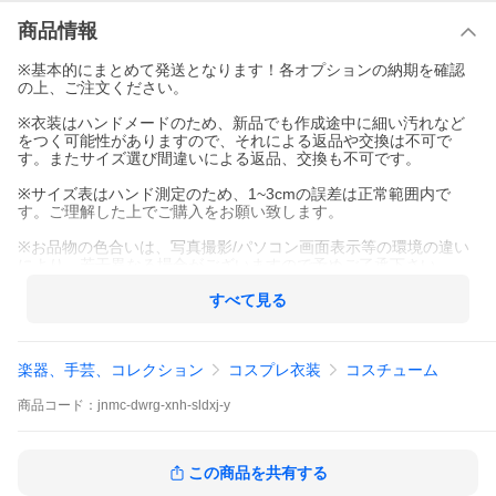
商品情報
※基本的にまとめて発送となります！各オプションの納期を確認
の上、ご注文ください。
※衣装はハンドメードのため、新品でも作成途中に細い汚れなど
をつく可能性がありますので、それによる返品や交換は不可で
す。またサイズ選び間違いによる返品、交換も不可です。
※サイズ表はハンド測定のため、1~3cmの誤差は正常範囲内で
す。ご理解した上でご購入をお願い致します。
※お品物の色合いは、写真撮影/パソコン画面表示等の環境の違い
により、若干異なる場合がございますので予めご了承下さい。
すべて見る
楽器、手芸、コレクション
コスプレ衣装
コスチューム
商品
コード：
jnmc-dwrg-xnh-sldxj-y
この商品を共有する