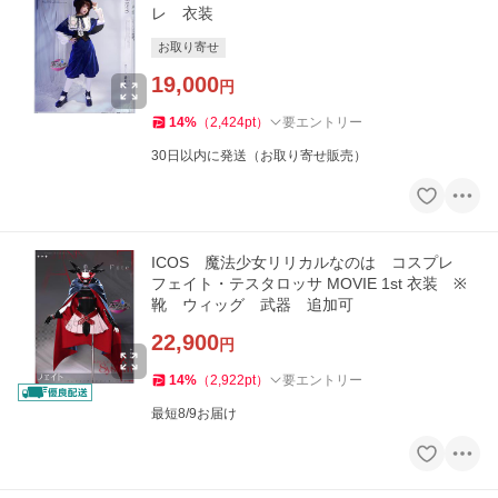
レ 衣装
お取り寄せ
19,000
円
14
%
（
2,424
pt
）
要エントリー
30日以内に発送（お取り寄せ販売）
ICOS 魔法少女リリカルなのは コスプレ
フェイト・テスタロッサ MOVIE 1st 衣装 ※
靴 ウィッグ 武器 追加可
22,900
円
14
%
（
2,922
pt
）
要エントリー
最短8/9お届け