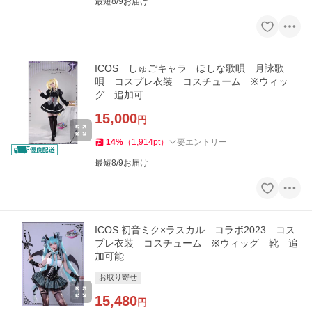
最短8/9お届け
ICOS しゅごキャラ ほしな歌唄 月詠歌
唄 コスプレ衣装 コスチューム ※ウィッ
グ 追加可
15,000
円
14
%
（
1,914
pt
）
要エントリー
最短8/9お届け
ICOS 初音ミク×ラスカル コラボ2023 コス
プレ衣装 コスチューム ※ウィッグ 靴 追
加可能
お取り寄せ
15,480
円