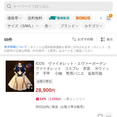
1
価格帯
送料無料
すべての条
サイズ（S/M/L）
色
ブランド
カテゴリ
68
件
おすすめ順
表示
表示情報について
｜ポイントは原則税抜価格を基準に付与されます｜ポイント・支
払額等の正確な情報（付与条件・上限等）はカートをご確認ください
ICOS ヴァイオレット・エヴァーガーデン
ヴァイオレット コスプレ 衣装 ※ウィッ
グ 手甲 小物 専用パニエ 追加可能
お取り寄せ
28,900
円
14
%
（
3,688
pt
）
要エントリー
30日以内に発送（お取り寄せ販売）