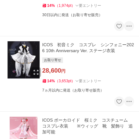
14
%
（
1,974
pt
）
要エントリー
30日以内に発送（お取り寄せ販売）
ICOS 初音ミク コスプレ シンフォニー202
6 10th Anniversary Ver. ステージ衣装
お取り寄せ
28,600
円
14
%
（
3,653
pt
）
要エントリー
7ヵ月以内に発送（お取り寄せ販売）
ICOS ボーカロイド 桜ミク コスチューム
コスプレ衣装 ※ウィッグ 靴 髪飾り 追
加可能