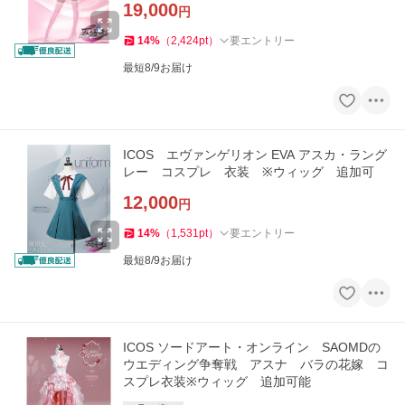
19,000
円
14
%
（
2,424
pt
）
要エントリー
最短8/9お届け
ICOS エヴァンゲリオン EVA アスカ・ラング
レー コスプレ 衣装 ※ウィッグ 追加可
12,000
円
14
%
（
1,531
pt
）
要エントリー
最短8/9お届け
ICOS ソードアート・オンライン SAOMDの
ウエディング争奪戦 アスナ バラの花嫁 コ
スプレ衣装※ウィッグ 追加可能