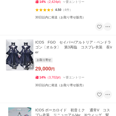
14
%
（
2,424
pt
）
要エントリー
4.50
（
4
件
）
30日以内に発送（お取り寄せ販売）
ICOS FGO セイバー/アルトリア・ペンドラ
ゴン〔オルタ〕 第3再臨 コスプレ衣装 長V
er
お取り寄せ
29,000
円
14
%
（
3,702
pt
）
要エントリー
30日以内に発送（お取り寄せ販売）
ICOS ボーカロイド 初音ミク 通常V コス
プレ衣装 リニューアルVer ※ウィッグ 髪