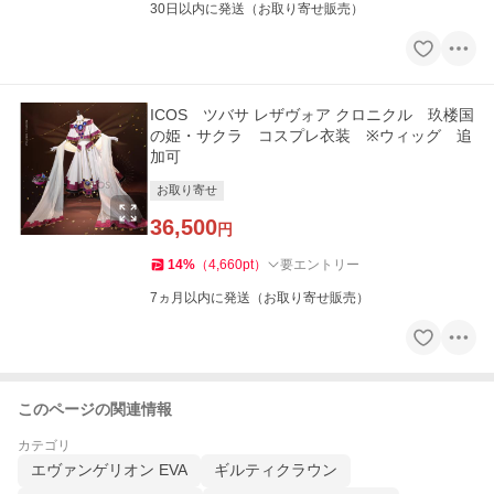
30日以内に発送（お取り寄せ販売）
ICOS ツバサ レザヴォア クロニクル 玖楼国
の姫・サクラ コスプレ衣装 ※ウィッグ 追
加可
お取り寄せ
36,500
円
14
%
（
4,660
pt
）
要エントリー
7ヵ月以内に発送（お取り寄せ販売）
このページの関連情報
カテゴリ
エヴァンゲリオン EVA
ギルティクラウン