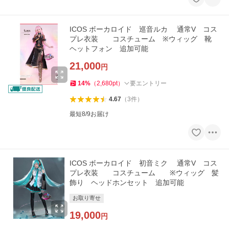
ICOS ボーカロイド 巡音ルカ 通常V コス
プレ衣装 コスチューム ※ウィッグ 靴
ヘットフォン 追加可能
21,000
円
14
%
（
2,680
pt
）
要エントリー
4.67
（
3
件
）
最短8/9お届け
ICOS ボーカロイド 初音ミク 通常V コス
プレ衣装 コスチューム ※ウィッグ 髪
飾り ヘッドホンセット 追加可能
お取り寄せ
19,000
円