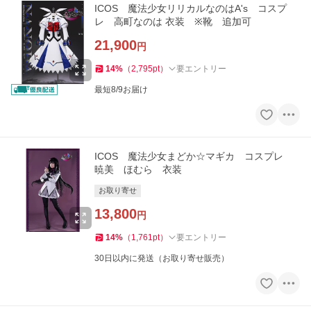
ICOS 魔法少女リリカルなのはA's コスプ
レ 高町なのは 衣装 ※靴 追加可
21,900
円
14
%
（
2,795
pt
）
要エントリー
最短8/9お届け
ICOS 魔法少女まどか☆マギカ コスプレ
暁美 ほむら 衣装
お取り寄せ
13,800
円
14
%
（
1,761
pt
）
要エントリー
30日以内に発送（お取り寄せ販売）