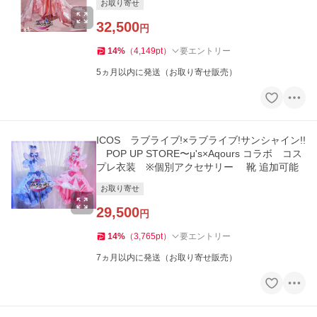
お取り寄せ
32,500
円
14
%
（
4,149
pt
）
要エントリー
5ヵ月以内に発送（お取り寄せ販売）
ICOS ラブライブ!×ラブライブ!サンシャイン!!
POP UP STORE〜μ's×Aqours コラボ コス
プレ衣装 ※個別アクセサリー 靴 追加可能
お取り寄せ
29,500
円
14
%
（
3,765
pt
）
要エントリー
7ヵ月以内に発送（お取り寄せ販売）