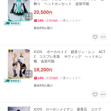
飾り ヘッドホンセット 追加可能
20,500
円
14
%
（
2,616
pt
）
要エントリー
最短8/9お届け
ICOS ボーカロイド 鏡音リン・レン ACT
2 コスプレ衣装 ※ウィッグ ヘッドホン
靴 追加可能
18,200
円
14
%
（
2,323
pt
）
要エントリー
最短8/9お届け
ICOS ローゼンメイデン 蒼星石 コスプ