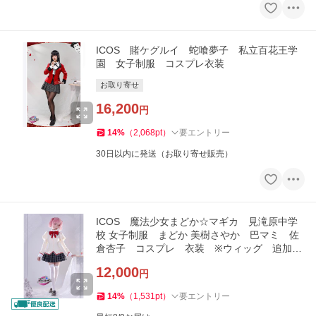
ICOS 賭ケグルイ 蛇喰夢子 私立百花王学
園 女子制服 コスプレ衣装
お取り寄せ
16,200
円
14
%
（
2,068
pt
）
要エントリー
30日以内に発送（お取り寄せ販売）
ICOS 魔法少女まどか☆マギカ 見滝原中学
校 女子制服 まどか 美樹さやか 巴マミ 佐
倉杏子 コスプレ 衣装 ※ウィッグ 追加可
能
12,000
円
14
%
（
1,531
pt
）
要エントリー