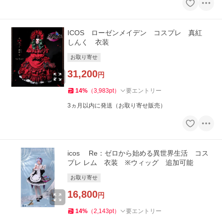
ICOS ローゼンメイデン コスプレ 真紅
しんく 衣装
お取り寄せ
31,200
円
14
%
（
3,983
pt
）
要エントリー
3ヵ月以内に発送（お取り寄せ販売）
icos Re：ゼロから始める異世界生活 コス
プレ レム 衣装 ※ウィッグ 追加可能
お取り寄せ
16,800
円
14
%
（
2,143
pt
）
要エントリー