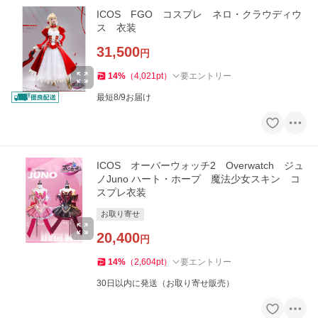
ICOS FGO コスプレ ネロ・クラウディウ
ス 衣装
31,500
円
14
%
（
4,021
pt
）
要エントリー
最短8/9お届け
ICOS オーバーウォッチ2 Overwatch ジュ
ノJuno ハート・ホープ 魔法少女スキン コ
スプレ衣装
お取り寄せ
20,400
円
14
%
（
2,604
pt
）
要エントリー
30日以内に発送（お取り寄せ販売）