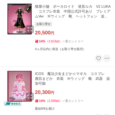
猫屋小舗 ボーカロイド 巡音ルカ V2 LUKA
コスプレ衣装 中国公式許可あり プレミア
ムVer ※ウィッグ 靴 ヘットフォン 追加
可能
お取り寄せ
20,500
円
14
%
（
2,616
pt
）
要エントリー
4ヵ月以内に発送（お取り寄せ販売）
ICOS 魔法少女まどか☆マギカ コスプレ
鹿目まどか 衣装 ※ウィッグ 靴 武器 追
加可能
20,300
円
14
%
（
2,590
pt
）
要エントリー
最短8/9お届け