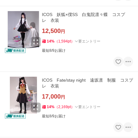
ICOS 妖狐×僕SS 白鬼院凛々蝶 コスプ
レ 衣装
12,500
円
14
%
（
1,594
pt
）
要エントリー
最短8/9お届け
ICOS Fate/stay night 遠坂凛 制服 コスプ
レ 衣装
17,000
円
14
%
（
2,169
pt
）
要エントリー
最短8/9お届け