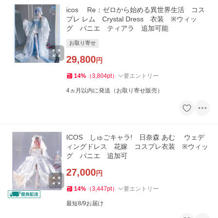
icos Re：ゼロから始める異世界生活 コス
プレ レム Crystal Dress 衣装 ※ウィッ
グ パニエ ティアラ 追加可能
お取り寄せ
29,800
円
14
%
（
3,804
pt
）
要エントリー
4ヵ月以内に発送（お取り寄せ販売）
ICOS しゅごキャラ! 日奈森 あむ ウェデ
ィングドレス 花嫁 コスプレ衣装 ※ウィッ
グ パニエ 追加可
27,000
円
14
%
（
3,447
pt
）
要エントリー
最短8/9お届け