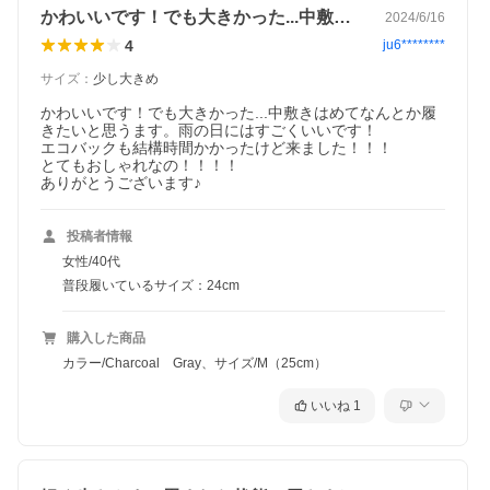
かわいいです！でも大きかった...中敷…
2024/6/16
4
ju6********
サイズ
：
少し大きめ
かわいいです！でも大きかった...中敷きはめてなんとか履
きたいと思うます。雨の日にはすごくいいです！

エコバックも結構時間かかったけど来ました！！！

とてもおしゃれなの！！！！

ありがとうございます♪
投稿者情報
女性/40代
普段履いているサイズ：24cm
購入した商品
カラー/Charcoal Gray、サイズ/M（25cm）
いいね
1