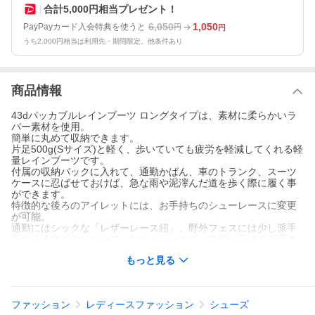
合計5,000円相当プレゼント！
6,050
1,050
PayPayカード入会特典を使うと
円
円
うち2,000円相当は利用先・期間限定。他条件あり
商品情報
43dパッカブルレインブーツ ロングタイプは、素材に柔らかいラ
バー素材を使用。
簡単に丸めて収納できます。
片足500g(Sサイズ)と軽く、歩いていても疲労を軽減してくれる軽
量レインブーツです。
付属の収納バックに入れて、通勤かばん、車のトランク、スーツ
ケースに忍ばせておけば、急な雨や泥濘んだ道を歩く際に履く事
ができます。
特徴的な後ろのアイレットには、お手持ちのシューレースに変更
が可能。
通勤にはシックな「レザーレース紐」、野外フェスには少し派手
目な「チロリアンテープ」などシーンによって使い分けると雨の
日もオシャレに楽しく過ごせそう。
もっと見る
※ブラックのレザーシューレースが付属されています。それ以外
のシューレースは付属されておりません。
※2023年度にアップデートを行い、メンズ・レディース共用の型
ファッション
レディースファッション
シューズ
に変更しました。それにより、サイズ感が以前とは多少異なって