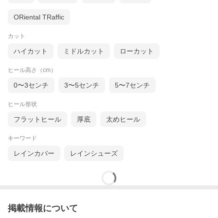
ORiental TRaffic
カット
ハイカット
ミドルカット
ローカット
ヒール高さ（cm）
0〜3センチ
3〜5センチ
5〜7センチ
ヒール形状
フラットヒール
厚底
太めヒール
キーワード
レインカバー
レインシューズ
掲載情報について