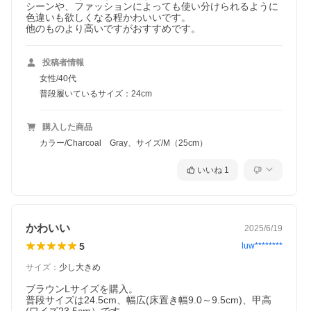
シーンや、ファッションによっても使い分けられるように
色違いも欲しくなる程かわいいです。

他のものより高いですがおすすめです。
投稿者情報
女性/40代
普段履いているサイズ：24cm
購入した商品
カラー/Charcoal Gray、サイズ/M（25cm）
いいね
1
かわいい
2025/6/19
5
luw********
サイズ
：
少し大きめ
ブラウンLサイズを購入。

普段サイズは24.5cm、幅広(床置き幅9.0～9.5cm)、甲高