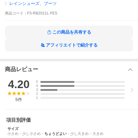
おります。リピーターのお客様は同じサイズをお選びいただくと
レインシューズ、ブーツ
やや大きめに感じられる場合がございますので、近日のレビュー
を参考になさってください。
商品
コード：
FS-RB2021L-FES
商品名：レインブーツ ロング レディース パッカブル おしゃれ 軽
量 折りたたみ 長靴 編み上げ 43DEGREES 43d
この商品を共有する
アフィリエイトで紹介する
43DEGREES
パッカブル レインブーツ
ロングタイプ
商品レビュー
4.20
5
4
3
2
1
5
件
項目別評価
サイズ
小さめ
・
少し小さめ
・
ちょうどよい
・
少し大きめ
・
大きめ