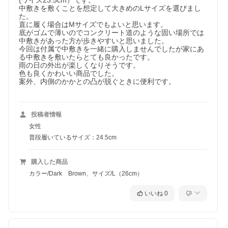
(ワイズ23.5cm）です。

中敷きを敷くことを想定して大きめのLサイズを選びまし
た。

直に履く場合はMサイズでもよいと思います。

底がゴムで薄いのでコンクリート道のような固い場所では
中敷きがあった方が歩きやすいと思いました。

今回は付属で中敷きを一緒に購入しませんでしたが家にあ
る中敷きを敷いたらとても良かったです。

雨の日の外出が楽しくなりそうです。

色も良くかわいい商品でした。

案外、内側のかかとの凸が脱ぐときに便利です。

投稿者情報
女性
普段履いているサイズ：24.5cm
購入した商品
カラー/Dark Brown、サイズ/L（26cm）
いいね
0