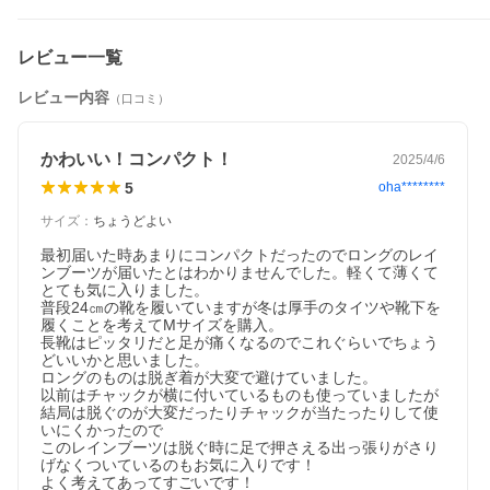
レビュー一覧
レビュー内容
（口コミ）
かわいい！コンパクト！
2025/4/6
5
oha********
サイズ
：
ちょうどよい
最初届いた時あまりにコンパクトだったのでロングのレイ
ンブーツが届いたとはわかりませんでした。軽くて薄くて
とても気に入りました。

普段24㎝の靴を履いていますが冬は厚手のタイツや靴下を
履くことを考えてMサイズを購入。

長靴はピッタリだと足が痛くなるのでこれぐらいでちょう
どいいかと思いました。

ロングのものは脱ぎ着が大変で避けていました。

以前はチャックが横に付いているものも使っていましたが
結局は脱ぐのが大変だったりチャックが当たったりして使
いにくかったので

このレインブーツは脱ぐ時に足で押さえる出っ張りがさり
げなくついているのもお気に入りです！

よく考えてあってすごいです！
