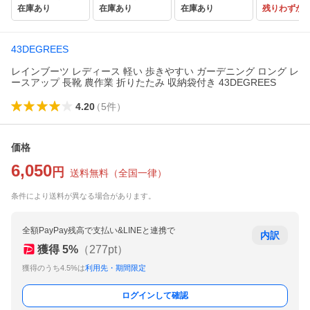
在庫あり
在庫あり
在庫あり
残りわずか
43DEGREES
レインブーツ レディース 軽い 歩きやすい ガーデニング ロング レ
ースアップ 長靴 農作業 折りたたみ 収納袋付き 43DEGREES
4.20
（
5
件
）
価格
6,050
円
送料無料
（
全国一律
）
条件により送料が異なる場合があります。
全額PayPay残高で支払い&LINEと連携で
内訳
獲得
5
%
（
277
pt）
獲得のうち4.5%は
利用先・期間限定
ログインして確認