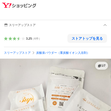
スリーアップストア
ストアトップを見る
3.25
（
4
件
）
スリーアップストア
炭酸泉パウダー（重炭酸イオン入浴剤）
1
/
7