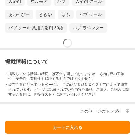
入浴剤
ウルモア
バブ
入浴剤 クール
あわっぴー
ききゆ
ばぶ
バブ クール
バブ クール 薬用入浴剤 80錠
バブ ラベンダー
掲載情報について
・掲載している情報の精度には万全を期しておりますが、その内容の正確
性、安全性、有用性を保証するものではありません。
・現在ご覧になっているページは、この
商品
を取り扱うストアによって運営
されています。 ページに記載されている内容
や商品、ご購入
、ご購入に関
するご質問は、直接各ストアにお問い合わせください。
このページのトップへ
カートに入れる