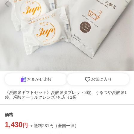
おまかせ比較
お気に入り
《炭酸泉ギフトセット》炭酸泉タブレット3錠、うるつや炭酸泉1
袋、炭酸オーラルクレンズ7包入り1袋
価格
1,430
円
+ 送料
231
円
（
全国一律
）