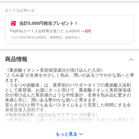
おトクなお知らせ
合計5,000円相当プレゼント！
1,430
0
PayPayカード入会特典を使うと
円
円
うち2,000円相当は利用先・期間限定。他条件あり
商品情報
《重炭酸イオン＋美容保湿成分が溶け込んだ入浴》
”とろみ湯”が全身をやさしく包み、潤いのあるツヤやかな肌へと導
きます。
「うるつや炭酸泉」は、業界初のパウダータイプの重炭酸入浴剤
として新登場。お湯にさっと溶けて、重炭酸イオンと美容保湿成
分が溶け込んだ美容液のような中性湯が、全身を包み込む驚きの
体感と共に、潤いある艶やかな肌へと導きます。
安らぎのひと時でもあるバスタイムをより充実した時間にする全
身美容液入浴剤です。
※無着色微香料（ほのかなアクアソープの香り）
一般家庭なら、お湯（少しぬるま湯が理想的）を張ったお風呂に1
袋（30g）入れてご入浴ください。重炭酸イオンの濃度は時間がた
ってもあまり低くならず、追い炊きでも充分ご堪能いただけま
もっと見る
す。