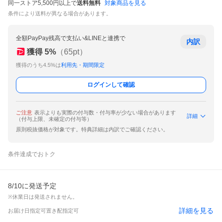
同一ストア5,500円以上で
送料無料
対象商品を見る
条件により送料が異なる場合があります。
全額PayPay残高で支払い&LINEと連携で
内訳
獲得
5
%
（
65
pt）
獲得のうち4.5%は
利用先・期間限定
ログインして確認
ご注意
表示よりも実際の付与数・付与率が少ない場合があります
詳細
（付与上限、未確定の付与等）
原則税抜価格が対象です。特典詳細は内訳でご確認ください。
条件達成でおトク
8/10に発送予定
※休業日は発送されません。
詳細を見る
お届け日指定可
置き配指定可