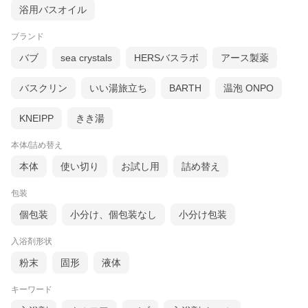
浴用バスオイル
ブランド
バブ
sea crystals
HERSバスラボ
アース製薬
バスクリン
いい湯旅立ち
BARTH
温泡 ONPO
KNEIPP
きき湯
本体/詰め替え
本体
使い切り
お試し用
詰め替え
包装
個包装
小分け、個包装なし
小分け包装
入浴剤形状
粉末
固形
液体
キーワード