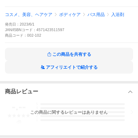
<center>
コスメ、美容、ヘアケア
ボディケア
バス用品
入浴剤
発売日：
2023/6/1
JAN/ISBNコード：
4571423511597
商品
コード：
002-102
この商品を共有する
アフィリエイトで紹介する
商品レビュー
-.--
5
4
この
商品
に関するレビューはありません
3
2
1
-
件