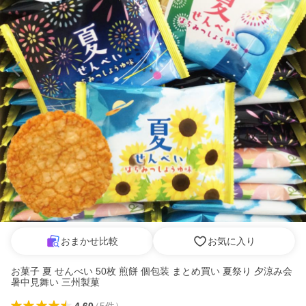
おまかせ比較
お気に入り
お菓子 夏 せんべい 50枚 煎餅 個包装 まとめ買い 夏祭り 夕涼み会
暑中見舞い 三州製菓
4.60
（
5
件
）