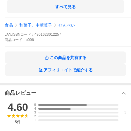
製菓 三州総本舗 ありがとう 個包装 ばらまき
すべて見る
食品
和菓子、中華菓子
せんべい
JAN/ISBNコード：
4901623012257
商品
コード：
b006
この商品を共有する
アフィリエイトで紹介する
商品レビュー
4.60
5
4
3
2
1
5
件