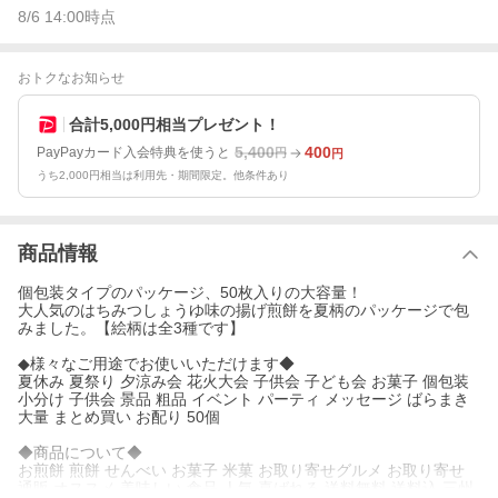
8/6 14:00
時点
おトクなお知らせ
合計5,000円相当プレゼント！
5,400
400
PayPayカード入会特典を使うと
円
円
うち2,000円相当は利用先・期間限定。他条件あり
商品情報
個包装タイプのパッケージ、50枚入りの大容量！
大人気のはちみつしょうゆ味の揚げ煎餅を夏柄のパッケージで包
みました。【絵柄は全3種です】
◆様々なご用途でお使いいただけます◆
夏休み 夏祭り 夕涼み会 花火大会 子供会 子ども会 お菓子 個包装
小分け 子供会 景品 粗品 イベント パーティ メッセージ ばらまき
大量 まとめ買い お配り 50個
◆商品について◆
お煎餅 煎餅 せんべい お菓子 米菓 お取り寄せグルメ お取り寄せ
通販 オススメ 美味しい 食品 人気 喜ばれる 送料無料 送料込 三州