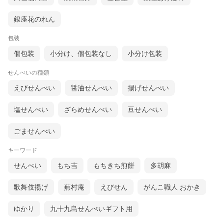
銀座花のれん
包装
個包装
小分け、個包装なし
小分け包装
せんべいの種類
えびせんべい
醤油せんべい
揚げせんべい
塩せんべい
ざらめせんべい
豆せんべい
ごませんべい
キーワード
せんべい
もち吉
もちきち煎餅
多胡麻
歌舞伎揚げ
蕪村庵
えびせん
がんこ職人 おかき
ゆかり
九十九島せんぺいギフト用