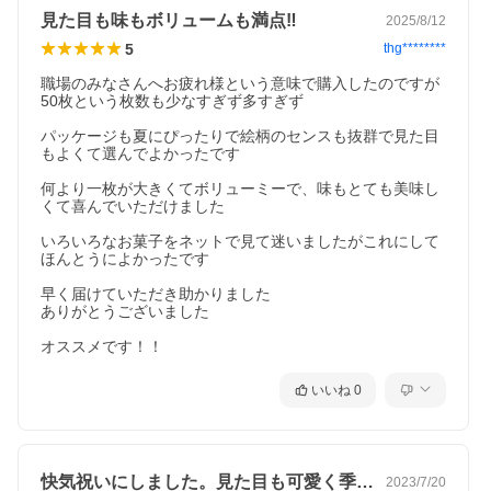
見た目も味もボリュームも満点‼︎
2025/8/12
5
thg********
職場のみなさんへお疲れ様という意味で購入したのですが
50枚という枚数も少なすぎず多すぎず

パッケージも夏にぴったりで絵柄のセンスも抜群で見た目
もよくて選んでよかったです

何より一枚が大きくてボリューミーで、味もとても美味し
くて喜んでいただけました

いろいろなお菓子をネットで見て迷いましたがこれにして
ほんとうによかったです

早く届けていただき助かりました

ありがとうございました

オススメです！！
いいね
0
快気祝いにしました。見た目も可愛く季節…
2023/7/20