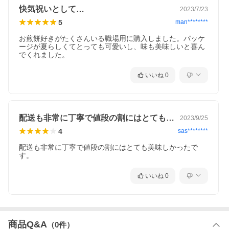
快気祝いとして…
2023/7/23
5
man********
お煎餅好きがたくさんいる職場用に購入しました。パッケ
ージが夏らしくてとっても可愛いし、味も美味しいと喜ん
でくれました。
いいね
0
配送も非常に丁寧で値段の割にはとても美…
2023/9/25
4
sas********
配送も非常に丁寧で値段の割にはとても美味しかったで
す。
いいね
0
商品Q&A
（
0
件）