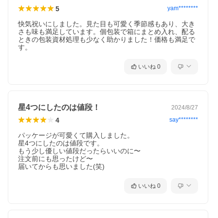
5
yam********
快気祝いにしました。見た目も可愛く季節感もあり、大き
さも味も満足しています。個包装で箱にまとめ入れ、配る
ときの包装資材処理も少なく助かりました！価格も満足で
す。
いいね
0
星4つにしたのは値段！
2024/8/27
4
say********
パッケージが可愛くて購入しました。

星4つにしたのは値段です。

もう少し優しい値段だったらいいのに〜

注文前にも思ったけど〜

届いてからも思いました(笑)
いいね
0