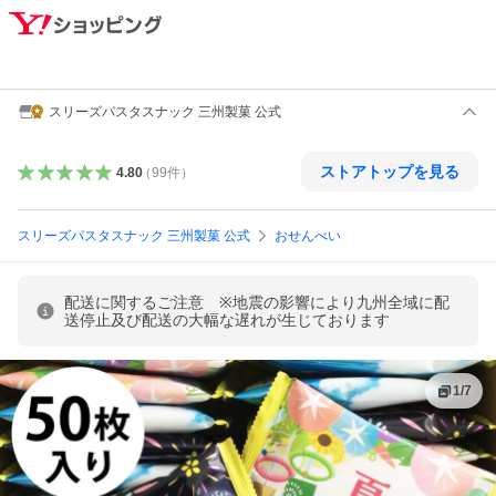
スリーズパスタスナック 三州製菓 公式
ストアトップを見る
4.80
（
99
件
）
スリーズパスタスナック 三州製菓 公式
おせんべい
配送に関するご注意 ※地震の影響により九州全域に配
送停止及び配送の大幅な遅れが生じております
1
/
7