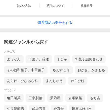
支払い方法
送料について
販売条件
違反
商品の
申告をする
関連ジャンルから探す
カテゴリ
ようかん
干菓子、落雁
干し芋
和菓子詰め合わせ
その他和菓子、中華菓子
ちんすこう
おかき、かきもち
あられ、ひなあられ
まんじゅう
わらび餅
ブランド
亀田製菓
三幸製菓
天乃屋
岩塚製菓
もち吉
久世福商店
成城石井
金吾堂
銀座あけぼの