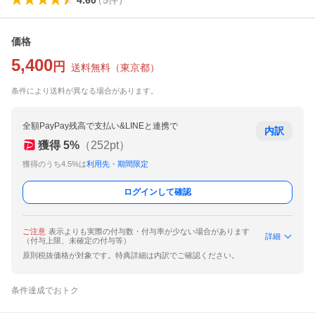
価格
5,400
円
送料無料
（
東京都
）
条件により送料が異なる場合があります。
全額PayPay残高で支払い&LINEと連携で
内訳
獲得
5
%
（
252
pt）
獲得のうち4.5%は
利用先・期間限定
ログインして確認
ご注意
表示よりも実際の付与数・付与率が少ない場合があります
詳細
（付与上限、未確定の付与等）
原則税抜価格が対象です。特典詳細は内訳でご確認ください。
条件達成でおトク