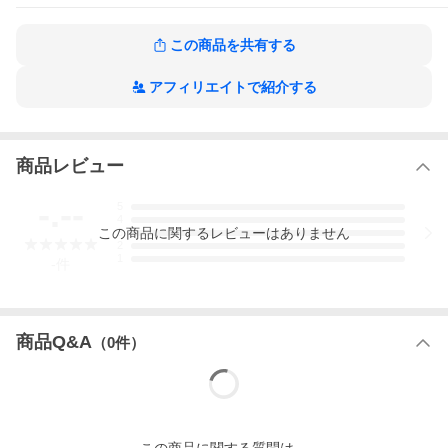
素材ポリエステル
色マーメイドドレス
この商品を共有する
備考
●
サイズ詳細等の測り方はスタッフ間で統一、徹底はしておりますが、実寸は商品に
アフィリエイトで紹介する
ございますので、予めご了承ください。
●
商品の色は、撮影時の光や、お客様のモニターの色具合などにより、実際の商
承ください。
●
製品によっては、生地の特性上、洗濯時に縮む場合がございますので洗濯時は
▼
色味の強い製品によっては他の衣類などに色移りする場合もございますので
商品レビュー
します。
▼
生地によっては摩擦や汗、雨などで濡れた時は、他の製品に移染する恐れが
▼
生地の特性上、やや匂いが強く感じられるものもございます。数日のご使用
-.--
5
くなります。
4
この
商品
に関するレビューはありません
3
2
1
-
件
商品Q&A
（
0
件）