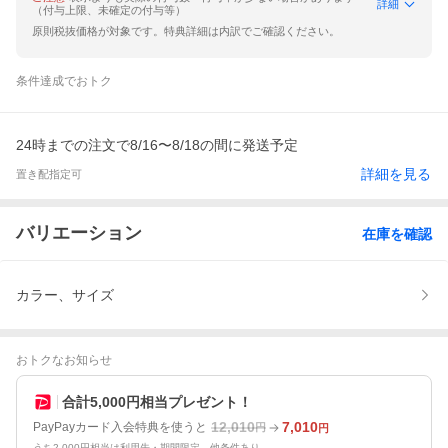
詳細
（付与上限、未確定の付与等）
原則税抜価格が対象です。特典詳細は内訳でご確認ください。
条件達成でおトク
24時までの注文で8/16〜8/18の間に発送予定
詳細を見る
置き配指定可
バリエーション
在庫を確認
カラー、サイズ
おトクなお知らせ
合計5,000円相当プレゼント！
12,010
7,010
PayPayカード入会特典を使うと
円
円
うち2,000円相当は利用先・期間限定。他条件あり