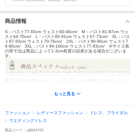
商品情報
S：バスト77-83cm ウェスト60-66cm/ M：バスト81-87cm ウェ
スト64-70cm/ L：バスト85-91cm ウェスト67-73cm/ XL：バス
ト87-93cm ウェスト70-76cm/ 2XL：バスト90-96cm ウェスト7
4-80cm/ 3XL：バスト94-100cm ウェスト77-83cm/ ※サイズ表
の実寸法は商品によって1-3cm程度の誤差がある場合がございま
す。
胸元に小花と刺繍がかわいい、ふんわりチュールの綺麗なウエディングドレス
縦長ラインを強調したすっきり見えが叶う細みのシルエット。
歩く度に揺れるスカートの動きが流線を描くマーメイドラインはフェミニンな
豪華エレガントドレスからカジュアルドレス、シンプルドレスまで幅広いライ
もっと見る
シワになりにくく・軽量・畳めばコンパクトなため、持ち運びに便利です。ロ
る方にもお勧めです。
サイズS M L XL 2XL 3XL
ファッション
レディースファッション
ドレス、ブライダル
サイズについての説明S：バスト77-83cm ウェスト60-66cm/ M：バスト81-87c
ウエディングドレス
ェスト67-73cm/ XL：バスト87-93cm ウェスト70-76cm/ 2XL：バスト90-9
ウェスト77-83cm/ ※サイズ表の実寸法は商品によって1-3cm程度の誤差が
商品
コード：
cjfj804783