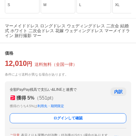
S
M
L
XL
マーメイドドレス ロングドレス ウェディングドレス 二次会 結婚
式 ホワイト 二次会ドレス 花嫁 ウェディングドレス マーメイドラ
イン 旅行撮影 マー
価格
12,010
円
送料無料
（
全国一律
）
条件により送料が異なる場合があります。
全額PayPay残高で支払い&LINEと連携で
内訳
獲得
5
%
（
551
pt）
獲得のうち4.5%は
利用先・期間限定
ログインして確認
ご注意
表示よりも実際の付与数・付与率が少ない場合があります