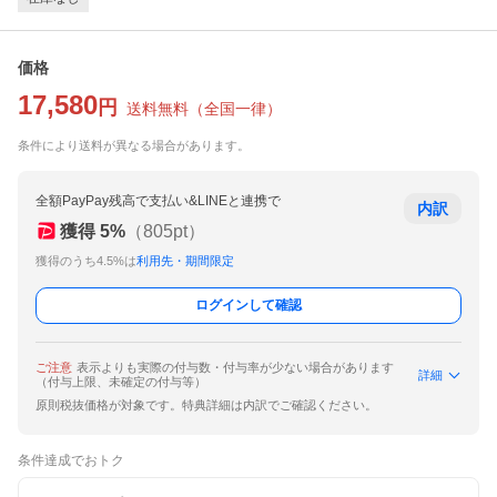
価格
17,580
円
送料無料
（
全国一律
）
条件により送料が異なる場合があります。
全額PayPay残高で支払い&LINEと連携で
内訳
獲得
5
%
（
805
pt）
獲得のうち4.5%は
利用先・期間限定
ログインして確認
ご注意
表示よりも実際の付与数・付与率が少ない場合があります
詳細
（付与上限、未確定の付与等）
原則税抜価格が対象です。特典詳細は内訳でご確認ください。
条件達成でおトク