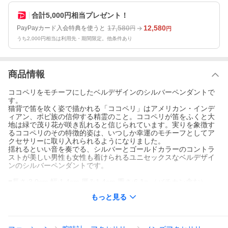
合計5,000円相当プレゼント！
17,580
12,580
PayPayカード入会特典を使うと
円
円
うち2,000円相当は利用先・期間限定。他条件あり
商品情報
ココペリをモチーフにしたベルデザインのシルバーペンダントで
す。
猫背で笛を吹く姿で描かれる「ココペリ」はアメリカン・インデ
ィアン、ポピ族の信仰する精霊のこと。ココペリが笛をふくと大
地は緑で茂り花が咲き乱れると信じられています。実りを象徴す
るココペリのその特徴的姿は、いつしか幸運のモチーフとしてア
クセサリーに取り入れられるようになりました。
揺れるといい音を奏でる、シルバーとゴールドカラーのコントラ
ストが美しい男性も女性も着けられるユニセックスなベルデザイ
ンのシルバーペンダントです。
■長さ:3.0cm 幅:1.4cm 厚み1.4cm 重さ:6.1g （バチカン含む）
■シルバー925/ブラス
もっと見る