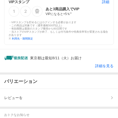
VIPスタンプ
詳細
あと
3
商品購入でVIP
VIPになると+
5
％
※
・VIPスタンプを貯めるにはログインする必要があります
・この商品は対象です（通常価格500円以上）
・有効期限は最新のスタンプ獲得から60日間です
・当ストアのVIPスタンプが終了、もしくは付与条件や特典倍率等が変更される場合
があります
※
利用先・期間限定
東京都は最短8/11（火）お届け
詳細を見る
バリエーション
レビューを
おトクなお知らせ