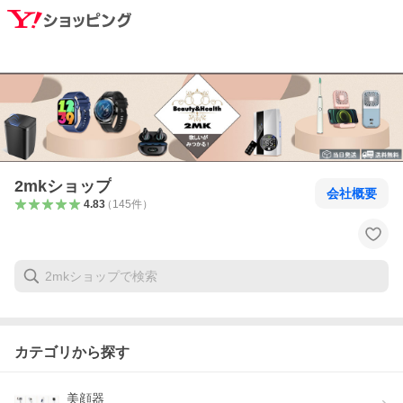
2mkショップ
会社概要
4.83
（
145
件
）
カテゴリから探す
美顔器