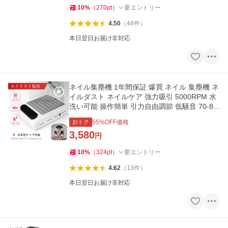
10
%
（
270
pt
）
要エントリー
4.50
（
44
件
）
本日翌日お届け非対応
ネイル集塵機 1年間保証 爆買 ネイル 集塵機 ネ
イルダスト ネイルケア 強力吸引 5000RPM 水
洗い可能 操作簡単 引力自由調節 低騒音 70-80
dB 小型
おトク
55
%OFF価格
3,580
円
10
%
（
324
pt
）
要エントリー
4.62
（
13
件
）
本日翌日お届け非対応