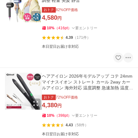
調整 軽量 美髪 静音
おトク
82
%OFF価格
4,580
円
10
%
（
416
pt
）
要エントリー
4.39
（
171
件
）
本日翌日お届け非対応
ヘアアイロン 2026年モデルアップ コテ 24mm
マイナスイオン ストレート カール 2way カー
ルアイロン 海外対応 温度調整 急速加熱 温度表
示 コンパクト 軽量
おトク
72
%OFF価格
4,380
円
10
%
（
398
pt
）
要エントリー
4.43
（
58
件
）
本日翌日お届け非対応