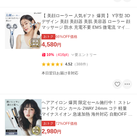
【 美顔ローラー 人気ギフト 爆買 】 Y字型 3D
デザイン 美顔 美顔器 美肌 美容器 ローラー 顔
マッサージ 防水 充電不要 EMS 微電流 マイク
ロカレント
おトク
66
%OFF価格
4,580
円
10
%
（
416
pt
）
要エントリー
4.52
（
388
件
）
本日翌日お届け非対応
ヘアアイロン 爆買 限定セール施行中！ ストレ
ートアイロン カール 2WAY 24mm コテ 軽量
マイナスイオン 急速加熱 海外対応 自動OFF 1
0階段温度調節
おトク
72
%OFF価格
2,980
円