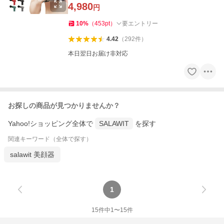
4,980
円
10
%
（
453
pt
）
要エントリー
4.42
（
292
件
）
本日翌日お届け非対応
お探しの商品が見つかりませんか？
Yahoo!ショッピング全体で
SALAWIT
を探す
関連キーワード（全体で探す）
salawit 美顔器
1
15
件中
1
〜
15
件