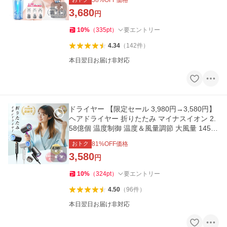
58
%OFF価格
3,680
円
10
%
（
335
pt
）
要エントリー
4.34
（
142
件
）
本日翌日お届け非対応
ドライヤー 【限定セール 3,980円→3,580円】
ヘアドライヤー 折りたたみ マイナスイオン 2.
58億個 温度制御 温度＆風量調節 大風量 1450
Ｗ 軽量 306g 静音 爆買
おトク
81
%OFF価格
3,580
円
10
%
（
324
pt
）
要エントリー
4.50
（
96
件
）
本日翌日お届け非対応