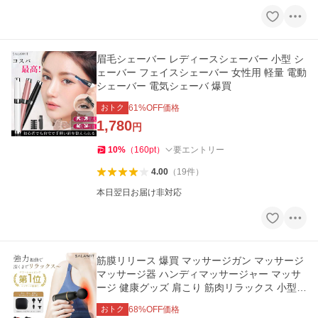
眉毛シェーバー レディースシェーバー 小型 シ
ェーバー フェイスシェーバー 女性用 軽量 電動
シェーバー 電気シェーバ 爆買
おトク
61
%OFF価格
1,780
円
10
%
（
160
pt
）
要エントリー
4.00
（
19
件
）
本日翌日お届け非対応
筋膜リリース 爆買 マッサージガン マッサージ
マッサージ器 ハンディマッサージャー マッサ
ージ 健康グッズ 肩こり 筋肉リラックス 小型 8
階段
おトク
68
%OFF価格