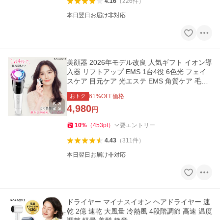
4.16
（
226
件
）
本日翌日お届け非対応
美顔器 2026年モデル改良 人気ギフト イオン導
入器 リフトアップ EMS 1台4役 6色光 フェイ
スケア 目元ケア 光エステ EMS 角質ケア 毛穴
目元美顔器 多機能 爆買
おトク
61
%OFF価格
4,980
円
10
%
（
453
pt
）
要エントリー
4.43
（
311
件
）
本日翌日お届け非対応
ドライヤー マイナスイオン ヘアドライヤー 速
乾 2億 速乾 大風量 冷熱風 4段階調節 高速 温度