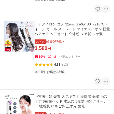
ヘアアイロン コテ 32mm 2WAY 80〜210℃ ア
イロン カール ストレート マイナスイオン 軽量
ヘアケア ヘアセット 立体感 レア髪 ツヤ髪
おトク
63
%OFF価格
3,580
円
10
%
（
324
pt
）
要エントリー
4.38
（
13
件
）
本日翌日お届け非対応
毛穴吸引器 爆買 人気ギフト 美顔器 保湿 毛穴
ケア 6種類ヘッド 水流式 3段階 毛穴クリーナ
ー 敏感肌 いちご鼻 黒ずみ 角栓
おトク