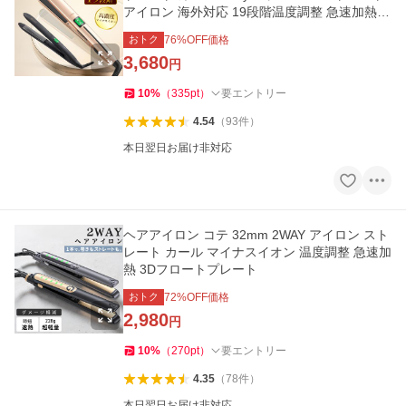
アイロン 海外対応 19段階温度調整 急速加熱
温度表示 軽量
おトク
76
%OFF価格
3,680
円
10
%
（
335
pt
）
要エントリー
4.54
（
93
件
）
本日翌日お届け非対応
ヘアアイロン コテ 32mm 2WAY アイロン スト
レート カール マイナスイオン 温度調整 急速加
熱 3Dフロートプレート
おトク
72
%OFF価格
2,980
円
10
%
（
270
pt
）
要エントリー
4.35
（
78
件
）
本日翌日お届け非対応