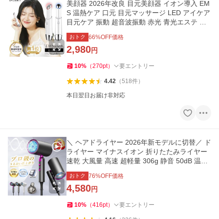
美顔器 2026年改良 目元美顔器 イオン導入 EM
S 温熱ケア 口元 目元マッサージ LED アイケア
目元ケア 振動 超音波振動 赤光 青光エステ 爆
買
おトク
66
%OFF価格
2,980
円
10
%
（
270
pt
）
要エントリー
4.42
（
518
件
）
本日翌日お届け非対応
＼ ヘアドライヤー 2026年新モデルに切替／ ド
ライヤー マイナスイオン 折りたたみライヤー
速乾 大風量 高速 超軽量 306g 静音 50dB 温度
調節 冷熱風 旅行
おトク
76
%OFF価格
4,580
円
10
%
（
416
pt
）
要エントリー