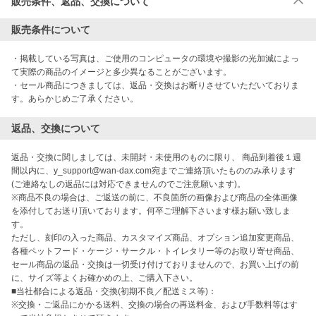
販売条件、返品、交換について
販売条件について
・掲載している写真は、ご使用のコンピュータの環境や撮影の光加減によっ
て実際の商品のイメージと多少異なることがございます。

・セール商品につきましては、返品・交換はお断りさせていただいておりま
す。あらかじめご了承ください。
返品、交換について
返品・交換に関しましては、未開封・未使用のものに限り、 商品到着後１週
間以内に、y_support@wan-dax.com宛までご連絡頂いたもののみ承ります
(ご連絡なしの返品には対応できませんのでご注意願います)。

※商品不良の場合は、ご返送の前に、不良箇所の画像および商品の全体画像
を添付してお送り頂いております。何卒ご理解下さいます様お願い致しま
す。

ただし、刻印の入った商品、カスタマイズ商品、オプション追加変更商品、
各種ペットフード・ケージ・サークル・トイレタリー等のお取り寄せ商品、
セール商品の返品・交換は一切受け付けておりませんので、お買い上げの前
に、サイズ等よくお確かめの上、ご購入下さい。

■当社都合による返品・交換(初期不良／配送ミス等)：

※交換・ご返品にかかる送料、交換の場合の再送料金、および手数料等はす