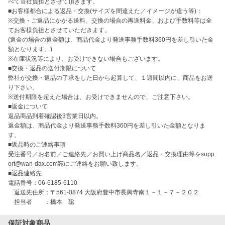
べて当社負担とさせて頂きます。

■お客様都合による返品・交換(サイズを間違えた／イメージが違う等)：

※交換・ご返品にかかる送料、交換の場合の再送料金、および手数料等は全
てお客様負担とさせていただきます。

(返金の場合の返金額は、商品代金より発送事務手数料360円を差し引いた金
額となります。)

※在庫状況等により、お受けできない場合もございます。

■交換・返品の送付期限について

弊社が交換・返品の了承をした日から起算して、１週間以内に、商品をお送
り下さい。

※送付期限を超えた場合は、お受けできませんので、ご注意下さい。

■返金について

返品商品到着確認後3営業日以内。

返金額は、商品代金より発送事務手数料360円を差し引いた金額となりま
す。 

■返品時のご連絡事項

受注番号／お名前／ご連絡先／お買い上げ商品名／返品・交換理由等をsupp
ort@wan-dax.com宛にご連絡をお願い致します。

■返品連絡先

電話番号：06-6185-6110

　返送先住所：〒561-0874 大阪府豊中市長興寺南１－１－７－２０２ 

　担当者　　：橋本　聡
保証対象商品