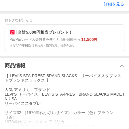
詳細を見る
おトクなお知らせ
合計5,000円相当プレゼント！
16,500
11,500
PayPayカード入会特典を使うと
円
円
うち2,000円相当は利用先・期間限定。他条件あり
商品情報
【 LEVI'S STA-PREST BRAND SLACKS リーバイススタプレス
トブランドスラックス 】
人気 アメリカ ブランド
LEVI'S リーバイス LEVI'S STA-PREST BRAND SLACKS MADE I
N USA
リーバイススタプレ
サイズ32 （1970年代小さいサイズ） カラー（色）ブラウン
（茶）
1970年代 ファッション アメリカ
昭和レトロ 服 ズボン ボトムス パンツ スラックス