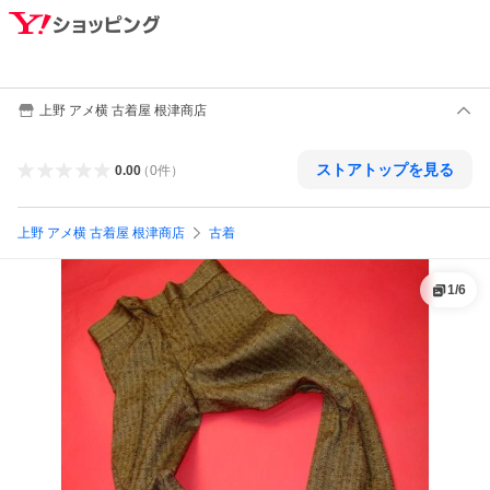
上野 アメ横 古着屋 根津商店
ストアトップを見る
0.00
（
0
件
）
上野 アメ横 古着屋 根津商店
古着
1
/
6