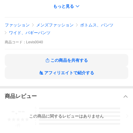
もっと見る
希少・レア 1970年代物 新品・未使用 デッドストック
ビンテージ（ヴィンテージ）なコーデ（着こなし）を 東京 上野
アメ横から通信販売・実店舗・種類あり
ファッション
メンズファッション
ボトムス、パンツ
ながいあいだ倉庫に眠っておりました
古着ではありませんが1970年代物につき返品 交換 修理 不可とな
ワイド、バギーパンツ
ります
商品
コード：
Levis0040
人気アメリカンカジュアル
1970年 LEVI'S リーバイス パンツ
LEVI'S STA-PREST BRAND SLACKS リーバイススタプレストブ
この商品を共有する
ランドスラックス
アフィリエイトで紹介する
商品の特性上 返品 交換 修理 不可となります
LEVI'S STA-PREST BRAND SLACKS
商品レビュー
WAIST LENGTH
LOT 625-7923 MADE IN U.S.A. FLARES 50％DACRON POLYES
TER 50%COMBED COTTON PERMANENTLY PRESSED
-.--
5
WPL 423
4
この
商品
に関するレビューはありません
BROWN
3
2
1
-
件
● デッドストック 1970年代物 未使用 ・・・ 非常にレア