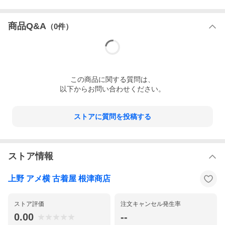
な商品となります
● 錆び 汚れ 匂い 擦れ 傷み 色落ち アリ ・・・ 神経
商品Q&A
（
0
件）
質な方はご遠慮ください
● サイズ WAIST32 × LENGTH31 ウエスト80 股下78 わたり
31 裾幅24.5 ・・・ 単位はセンチ 誤差はご了承ください
この
商品
に関する質問は、
※ サイズが現代の品とは異なりますので
サイズの測り方
で測り
以下からお問い合わせください。
比べてみてください
※ 一部の商品は、
上野アメ横店舗
にてご覧可能です
ストアに質問を投稿する
ストア情報
上野 アメ横 古着屋 根津商店
ストア評価
注文キャンセル発生率
0.00
--