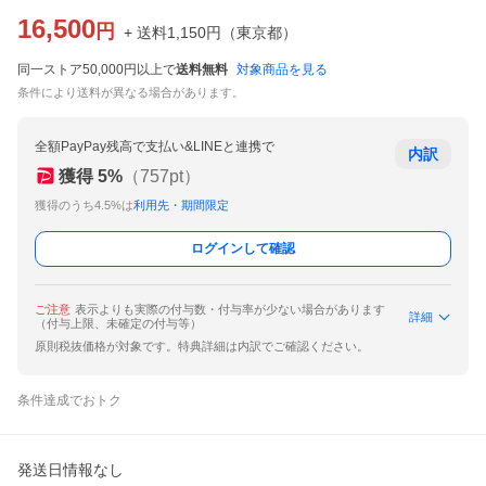
16,500
円
+ 送料
1,150
円
（
東京都
）
同一ストア50,000円以上で
送料無料
対象商品を見る
条件により送料が異なる場合があります。
全額PayPay残高で支払い&LINEと連携で
内訳
獲得
5
%
（
757
pt）
獲得のうち4.5%は
利用先・期間限定
ログインして確認
ご注意
表示よりも実際の付与数・付与率が少ない場合があります
詳細
（付与上限、未確定の付与等）
原則税抜価格が対象です。特典詳細は内訳でご確認ください。
条件達成でおトク
発送日情報なし