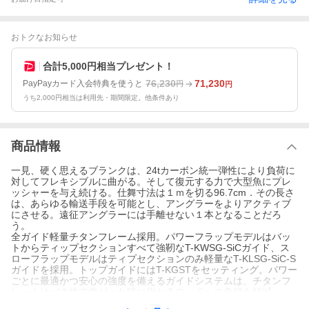
おトクなお知らせ
合計5,000円相当プレゼント！
76,230
71,230
PayPayカード入会特典を使うと
円
円
うち2,000円相当は利用先・期間限定。他条件あり
商品情報
一見、硬く思えるブランクは、24tカーボン統一弾性により負荷に
対してフレキシブルに曲がる。そして復元する力で大型魚にプレ
ッシャーを与え続ける。仕舞寸法は１ｍを切る96.7cm．その長さ
は、あらゆる輸送手段を可能とし、アングラーをよりアクティブ
にさせる。遠征アングラーには手離せない１本となることだろ
う。
全ガイド軽量チタンフレーム採用。パワーフラップモデルはバッ
トからティップセクションすべて強靭なT-KWSG-SiCガイド、ス
ローフラップモデルはティプセクションのみ軽量なT-KLSG-SiC-S
ガイドを採用。トップガイドにはT-KGSTをセッティング。パワー
ごとに最適かつ安心の強度を備えるガイドシステムは、チタンフ
レームはバネ性で曲がった時に掛かるロッドへの負担も軽減。
バットガイドサイズ#20、トップガイドサイズ、パワーフラップモ