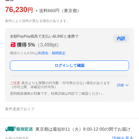
76,230
円
+ 送料
660
円
（
東京都
）
条件により送料が異なる場合があります。
全額PayPay残高で支払い&LINEと連携で
内訳
獲得
5
%
（
3,499
pt）
獲得のうち4.5%は
利用先・期間限定
ログインして確認
ご注意
表示よりも実際の付与数・付与率が少ない場合があります
詳細
（付与上限、未確定の付与等）
原則税抜価格が対象です。特典詳細は内訳でご確認ください。
条件達成でおトク
東京都は最短8/11（火）8:00-12:00の間でお届け
詳細を見る
お届け日指定可