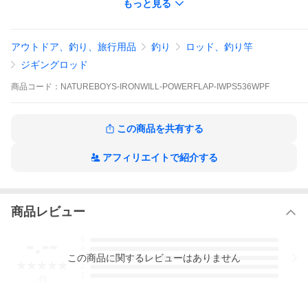
もっと見る
デル#10、スローフラップモデル#8。
ジグウェイト：MAX600ｇOVER
水深は60ｍ〜300ｍ
アウトドア、釣り、旅行用品
釣り
ロッド、釣り竿
対象魚：カンパチ、大型根魚
ジギングロッド
商品
コード：
NATUREBOYS-IRONWILL-POWERFLAP-IWPS536WPF
この商品を共有する
アフィリエイトで紹介する
商品レビュー
-.--
5
4
この
商品
に関するレビューはありません
3
2
1
-
件