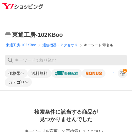
東通工房-102KBoo
東通工房-102KBoo
通信機器・アクセサリ
キーシート/示名条
1
価格帯
送料無料
すべての条
カテゴリ
検索条件に該当する商品が
見つかりませんでした
キーワードを変更して再検索してください。