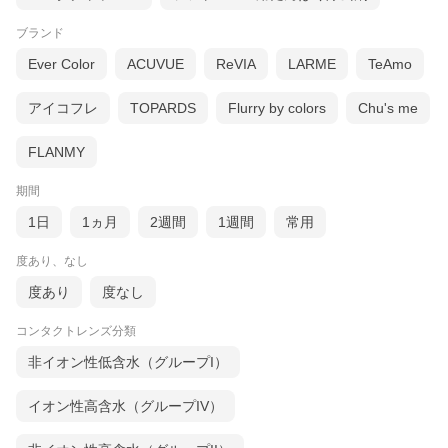
ブランド
Ever Color
ACUVUE
ReVIA
LARME
TeAmo
アイコフレ
TOPARDS
Flurry by colors
Chu's me
FLANMY
期間
1日
1ヵ月
2週間
1週間
常用
度あり、なし
度あり
度なし
コンタクトレンズ分類
非イオン性低含水（グループI）
イオン性高含水（グループIV）