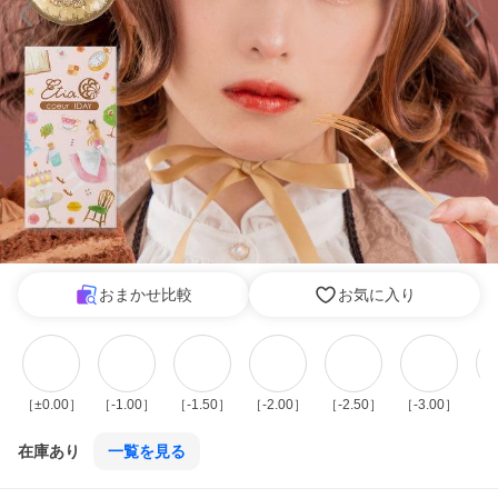
おまかせ比較
お気に入り
［±0.00］
［-1.00］
［-1.50］
［-2.00］
［-2.50］
［-3.00］
［-
在庫あり
一覧を見る