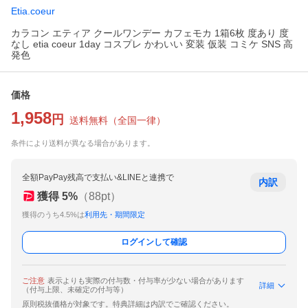
Etia.coeur
カラコン エティア クールワンデー カフェモカ 1箱6枚 度あり 度
なし etia coeur 1day コスプレ かわいい 変装 仮装 コミケ SNS 高
発色
価格
1,958
円
送料無料
（
全国一律
）
条件により送料が異なる場合があります。
全額PayPay残高で支払い&LINEと連携で
内訳
獲得
5
%
（
88
pt）
獲得のうち4.5%は
利用先・期間限定
ログインして確認
ご注意
表示よりも実際の付与数・付与率が少ない場合があります
詳細
（付与上限、未確定の付与等）
原則税抜価格が対象です。特典詳細は内訳でご確認ください。