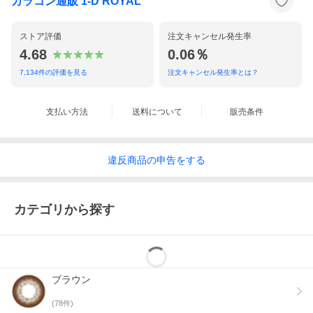
カラコン通販 1-D ROYAL
ストア評価
注文キャンセル発生率
4.68
0.06％
7,134
件の評価を見る
注文キャンセル発生率とは？
支払い方法
送料について
販売条件
違反
商品の
申告をする
・眼科医院などで検査を受け眼科医の指示に従い商品をお求めく
カテゴリから探す
ださい。
・コンタクトレンズは高度管理医療機器です。取り扱い方法を守
り正しくご使用ください。
・眼に異常を感じたら直ちにレンズ使用を中止し眼科等を受診し
てください
・ご使用の前に必ず添付文書をお読みください。
・送料無料の発送方法は、当社おまかせポスト便（郵便受け配
ブラウン
達）です。
・配送会社、配送方法についてはお買い物ガイドをご確認くださ
(
78
件)
い。