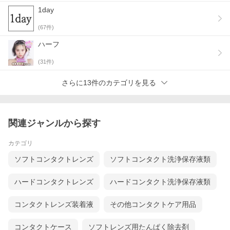
・コンタクトレンズは高度管理医療機器ですのでお客様のご都合
1day
による返品交換はお受けできません。
・広告文責：株式会社 1-D ROYAL TEL073-402-4435
(
67
件)
・高度管理医療機器等販売業許可証：和歌山市指令保総第2719号
ハーフ
(
31
件)
さらに13件のカテゴリを見る
関連ジャンルから探す
カテゴリ
ソフトコンタクトレンズ
ソフトコンタクト洗浄保存液類
ハードコンタクトレンズ
ハードコンタクト洗浄保存液類
コンタクトレンズ装着液
その他コンタクトケア用品
コンタクトケース
ソフトレンズ用たんぱく除去剤