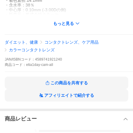
・着色直径:14.1mm
・含水率：38％
・中心厚：0.10mm (-3.00Dの例)
・販売元：株式会社クラッセ
・製造販売元：株式会社El Dorado
もっと見る
・製造国：韓国
・医療機器承認番号：22600BZX00102A03
・商品区分：高度管理医療機器
ダイエット、健康
コンタクトレンズ、ケア用品
カラーコンタクトレンズ
JAN/ISBNコード：
4589741921240
商品
コード：
etia1day-cam-all
この商品を共有する
アフィリエイトで紹介する
商品レビュー
5