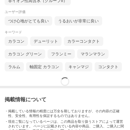
非イオン性高含水（グループII）
ユーザー評価
つけ心地がとても良い
うるおいが非常に良い
キーワード
カラコン
デューリット
カラーコンタクト
カラコン グリーン
フランミー
マランマラン
ラルム
軸固定 カラコン
キャンマジ
コンタクト
掲載情報について
・掲載している情報の精度には万全を期しておりますが、その内容の正確
性、安全性、有用性を保証するものではありません。
・現在ご覧になっているページは、この
商品
を取り扱うストアによって運営
されています。 ページに記載されている内容
や商品、ご購入
、ご購入に関