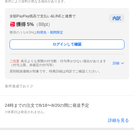
条件により送料が異なる場合があります。
全額PayPay残高で支払い&LINEと連携で
内訳
獲得
5
%
（
88
pt）
獲得のうち4.5%は
利用先・期間限定
ログインして確認
ご注意
表示よりも実際の付与数・付与率が少ない場合があります
詳細
（付与上限、未確定の付与等）
原則税抜価格が対象です。特典詳細は内訳でご確認ください。
条件達成でおトク
24時までの注文で8/18〜8/20の間に発送予定
※休業日は発送されません。
詳細を見る