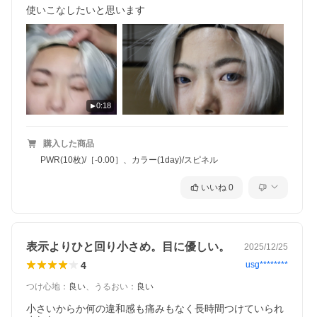
使いこなしたいと思います
0:18
購入した商品
PWR(10枚)/［-0.00］、カラー(1day)/スピネル
いいね
0
表示よりひと回り小さめ。目に優しい。
2025/12/25
4
usg********
つけ心地
：
良い
、
うるおい
：
良い
小さいからか何の違和感も痛みもなく長時間つけていられ