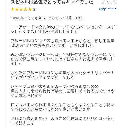
スピネルは藍色でとってもキレイでした
2025/2/19
5
usg********
つけ心地
：
とても良い
、
うるおい
：
非常に良い
ニーアオートマタの9sのゴーグルなしバージョンをコスプ
レしたくてスピネルをお試ししました

ブルージルコン？の方も買っていてそちらと比較して藍味
(あおみ)よりの落ち着いたブルーと感じました

9sの瞳がブルーグレーっぽくて爽快すぎないブルーに見え
たので雰囲気そっくりなのはスピネル！と思えて満点にし
ました

ちなみにブルージルコンは緑味が入ったクッキリ？パッキ
リ？ヴィヴィッド？なブルーでした

レオーブは径が大きめでカーブがゆるめなものの

瞳のうえに乗せられれば早めに密着してくれるのでつけや
すい方と感じます

長くつけていられて痛くなることもかゆくなることも乾い
て感じることもなかったので良いと思います

どれにも言えますが、入る光の雰囲気により見た目が変わ
って見えます
