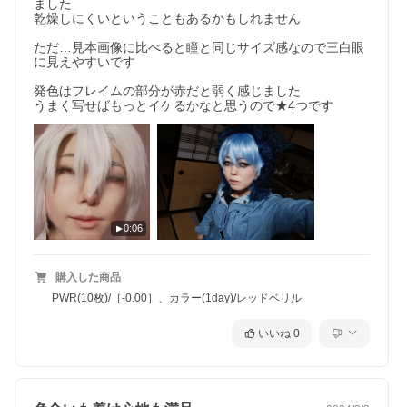
ました

乾燥しにくいということもあるかもしれません

ただ…見本画像に比べると瞳と同じサイズ感なので三白眼
に見えやすいです

発色はフレイムの部分が赤だと弱く感じました

うまく写せばもっとイケるかなと思うので★4つです
0:06
購入した商品
PWR(10枚)/［-0.00］、カラー(1day)/レッドベリル
いいね
0