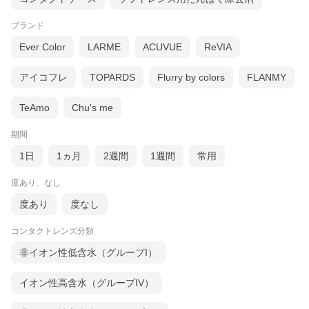
ブランド
Ever Color
LARME
ACUVUE
ReVIA
アイコフレ
TOPARDS
Flurry by colors
FLANMY
TeAmo
Chu's me
期間
1日
1ヵ月
2週間
1週間
常用
度あり、なし
度あり
度なし
コンタクトレンズ分類
非イオン性低含水（グループI）
イオン性高含水（グループIV）