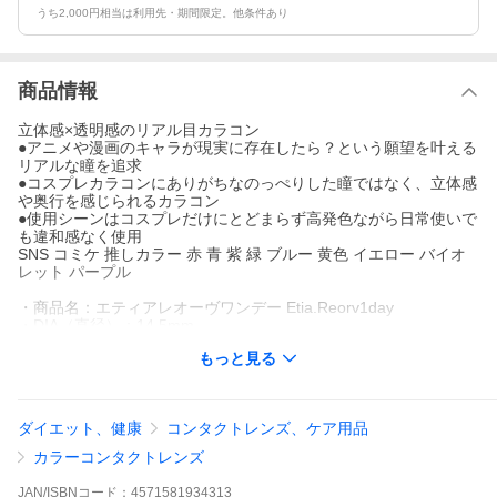
うち2,000円相当は利用先・期間限定。他条件あり
商品情報
立体感×透明感のリアル目カラコン
●アニメや漫画のキャラが現実に存在したら？という願望を叶える
リアルな瞳を追求
●コスプレカラコンにありがちなのっぺりした瞳ではなく、立体感
や奥行を感じられるカラコン
●使用シーンはコスプレだけにとどまらず高発色ながら日常使いで
も違和感なく使用
SNS コミケ 推しカラー 赤 青 紫 緑 ブルー 黄色 イエロー バイオ
レット パープル
・商品名：エティアレオーヴワンデー Etia.Reorv1day
・DIA（直径）：14.5mm
・着色直径：13.7mm
もっと見る
・BC（ベースカーブ）：8.8mm
・PWR：±0.00〜-8.00
・使用期間：1日使い捨て
・含水率：38％
ダイエット、健康
コンタクトレンズ、ケア用品
・入り数：1箱10枚
・販売元：株式会社クラッセ
カラーコンタクトレンズ
・製造販売元：株式会社 El Dorado
・医療機器承認番号：22600BZX00102A08
JAN/ISBNコード：
4571581934313