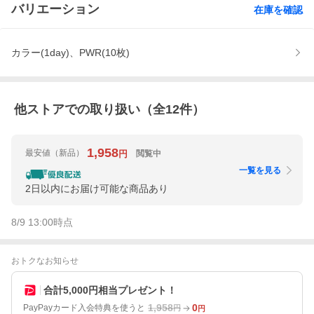
バリエーション
在庫を確認
カラー(1day)、PWR(10枚)
他ストアでの取り扱い（全
12
件）
1,958
最安値
（新品）
閲覧中
円
一覧を見る
2日以内にお届け可能な商品あり
8/9 13:00
時点
おトクなお知らせ
合計5,000円相当プレゼント！
1,958
0
PayPayカード入会特典を使うと
円
円