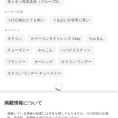
非イオン性高含水（グループII）
ユーザー評価
つけ心地がとても良い
うるおいが非常に良い
キーワード
カラコン
カラーコンタクトレンズ 1day
ちゅるん
チューズミー
からこん
ハパクリスティン
フランミー
オーレンズ
カラコン ワンデー
カラコン ワンデー チューズミー
掲載情報について
・掲載している情報の精度には万全を期しておりますが、その内容の正確
性、安全性、有用性を保証するものではありません。