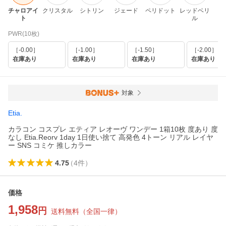
チャロアイ
クリスタル
シトリン
ジェード
ペリドット
レッドベリ
ル
ト
ル
PWR(10枚)
［-0.00］
［-1.00］
［-1.50］
［-2.00］
在庫あり
在庫あり
在庫あり
在庫あり
対象
Etia.
カラコン コスプレ エティア レオーヴ ワンデー 1箱10枚 度あり 度
なし Etia.Reorv 1day 1日使い捨て 高発色 4トーン リアル レイヤ
ー SNS コミケ 推しカラー
4.75
（
4
件
）
価格
1,958
円
送料無料
（
全国一律
）