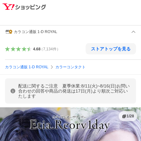
カラコン通販 1-D ROYAL
ストアトップを見る
4.68
（
7,134
件
）
カラコン通販 1-D ROYAL
カラーコンタクト
配送に関するご注意 夏季休業:8/11(火)~8/16(日)お問い
合わせの回答や商品の発送は17日(月)より順次ご対応い
たします
1
/
28