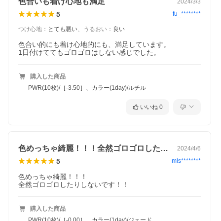
色合いも着け心地も満足
2024/3/3
5
fu_********
つけ心地
：
とても悪い
、
うるおい
：
良い
色合い的にも着け心地的にも、満足しています。

1日付けててもゴロゴロはしない感じでした。
購入した商品
PWR(10枚)/［-3.50］、カラー(1day)/ルチル
いいね
0
色めっちゃ綺麗！！！全然ゴロゴロしたり…
2024/4/6
5
mls********
色めっちゃ綺麗！！！

全然ゴロゴロしたりしないです！！
購入した商品
PWR(10枚)/［-0.00］、カラー(1day)/ジェード