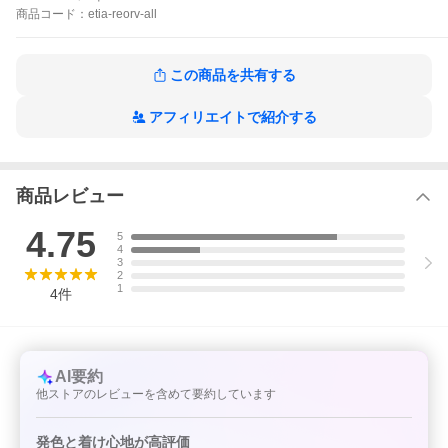
・区分：高度管理医療機器
商品
コード：
etia-reorv-all
・製造国：韓国
・展開カラー：チャロアイト クリスタル シトリン ジェード ペリ
ドット レッドベリル ルチル スピネル タンザナイト アオオライト
ネフライト ピンクトパーズ ブルージルコン
この商品を共有する
アフィリエイトで紹介する
商品レビュー
4.75
5
4
3
2
1
4
件
AI要約
他ストアのレビューを含めて要約しています
発色と着け心地が高評価