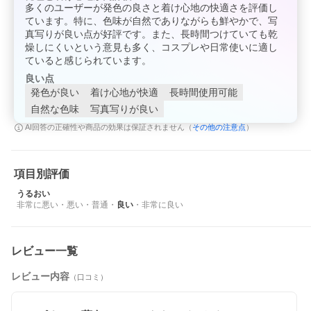
多くのユーザーが発色の良さと着け心地の快適さを評価し
ています。特に、色味が自然でありながらも鮮やかで、写
真写りが良い点が好評です。また、長時間つけていても乾
燥しにくいという意見も多く、コスプレや日常使いに適し
ていると感じられています。
良い点
発色が良い
着け心地が快適
長時間使用可能
自然な色味
写真写りが良い
その他の注意点
AI回答の正確性や商品の効果は保証されません（
）
項目別評価
うるおい
非常に悪い
・
悪い
・
普通
・
良い
・
非常に良い
レビュー一覧
レビュー内容
（口コミ）