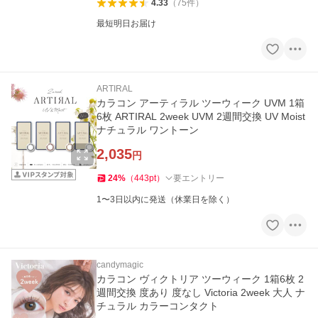
4.33
（
75
件
）
最短明日お届け
ARTIRAL
カラコン アーティラル ツーウィーク UVM 1箱
6枚 ARTIRAL 2week UVM 2週間交換 UV Moist
ナチュラル ワントーン
2,035
円
24
%
（
443
pt
）
要エントリー
1〜3日以内に発送（休業日を除く）
candymagic
カラコン ヴィクトリア ツーウィーク 1箱6枚 2
週間交換 度あり 度なし Victoria 2week 大人 ナ
チュラル カラーコンタクト