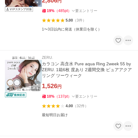
2,806
円
19
%
（
485
pt
）
要エントリー
5.00
（
3
件
）
1〜3日以内に発送（休業日を除く）
ZERU.
カラコン 高含水 Pure aqua Ring 2week 55 by
ZERU. 1箱6枚 度あり 2週間交換 ピュアアクア
リング ツーウィーク
1,526
円
10
%
（
137
pt
）
要エントリー
4.00
（
32
件
）
最短明日お届け