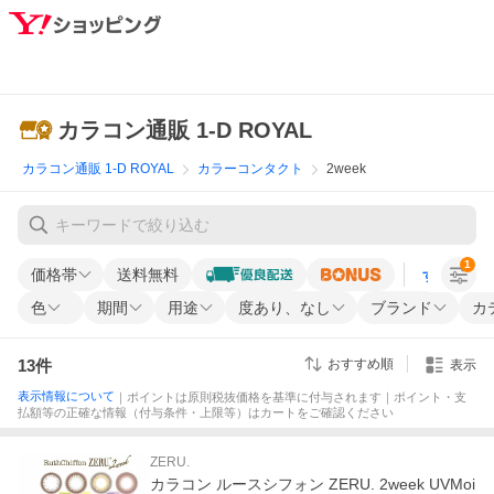
カラコン通販 1-D ROYAL
カラコン通販 1-D ROYAL
カラーコンタクト
2week
1
価格帯
送料無料
すべての条
色
期間
用途
度あり、なし
ブランド
カ
13
件
おすすめ順
表示
表示情報について
｜ポイントは原則税抜価格を基準に付与されます｜ポイント・支
払額等の正確な情報（付与条件・上限等）はカートをご確認ください
ZERU.
カラコン ルースシフォン ZERU. 2week UVMoi