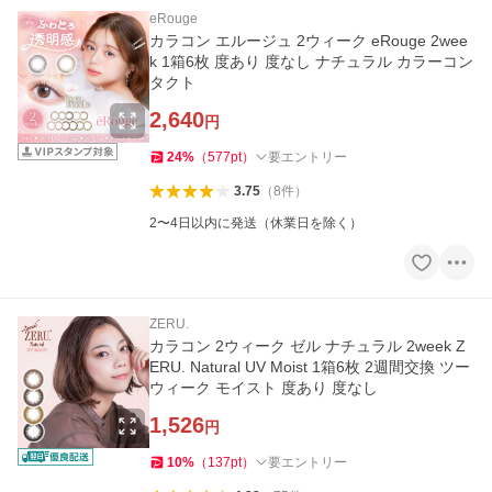
eRouge
カラコン エルージュ 2ウィーク eRouge 2wee
k 1箱6枚 度あり 度なし ナチュラル カラーコン
タクト
2,640
円
24
%
（
577
pt
）
要エントリー
3.75
（
8
件
）
2〜4日以内に発送（休業日を除く）
ZERU.
カラコン 2ウィーク ゼル ナチュラル 2week Z
ERU. Natural UV Moist 1箱6枚 2週間交換 ツー
ウィーク モイスト 度あり 度なし
1,526
円
10
%
（
137
pt
）
要エントリー