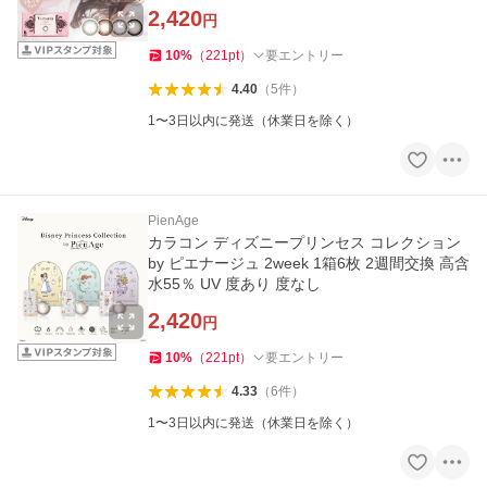
2,420
円
10
%
（
221
pt
）
要エントリー
4.40
（
5
件
）
1〜3日以内に発送（休業日を除く）
PienAge
カラコン ディズニープリンセス コレクション
by ピエナージュ 2week 1箱6枚 2週間交換 高含
水55％ UV 度あり 度なし
2,420
円
10
%
（
221
pt
）
要エントリー
4.33
（
6
件
）
1〜3日以内に発送（休業日を除く）