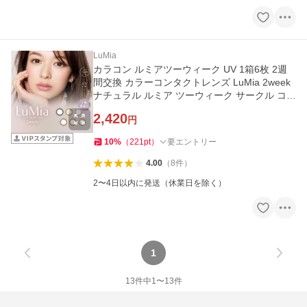
LuMia
カラコン ルミアツーウィーク UV 1箱6枚 2週
間交換 カラーコンタクトレンズ LuMia 2week
ナチュラル ルミア ツーウィーク サークル コン
タクトレンズ
2,420
円
10
%
（
221
pt
）
要エントリー
4.00
（
8
件
）
2〜4日以内に発送（休業日を除く）
1
13
件中
1
〜
13
件