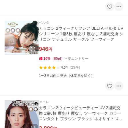
ベルタ
カラコン 2ウィークリフレア BELTA ベルタ UV
シリコーン 1箱3枚 度あり 度なし 2週間交換 シ
リコン ナチュラル サークル ツーウィーク
946
円
10
%
（
85
pt
）
要エントリー
4.04
（
23
件
）
1〜3日以内に発送（休業日を除く）
アイレ
カラコン 2ウィークビューティー UV 2週間交
換 1箱6枚 度あり 度なし ツーウィーク カラー
コンタクト ブラウン ブラック ネオサイト UV
加工 モイスチャー