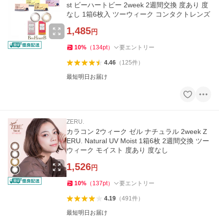
st ビーハートビー 2week 2週間交換 度あり 度
なし 1箱6枚入 ツーウィーク コンタクトレンズ
1,485
円
10
%
（
134
pt
）
要エントリー
4.46
（
125
件
）
最短明日お届け
ZERU.
カラコン 2ウィーク ゼル ナチュラル 2week Z
ERU. Natural UV Moist 1箱6枚 2週間交換 ツー
ウィーク モイスト 度あり 度なし
1,526
円
10
%
（
137
pt
）
要エントリー
4.19
（
491
件
）
最短明日お届け