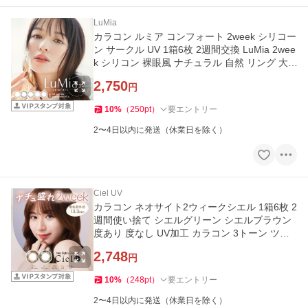
LuMia
カラコン ルミア コンフォート 2week シリコー
ン サークル UV 1箱6枚 2週間交換 LuMia 2wee
k シリコン 裸眼風 ナチュラル 自然 リング 大
人 カラー コンタクト
2,750
円
10
%
（
250
pt
）
要エントリー
2〜4日以内に発送（休業日を除く）
Ciel UV
カラコン ネオサイト2ウィークシエル 1箱6枚 2
週間使い捨て シエルグリーン シエルブラウン
度あり 度なし UV加工 カラコン 3トーン ツー
ウィーク ツーウイーク
2,748
円
10
%
（
248
pt
）
要エントリー
2〜4日以内に発送（休業日を除く）