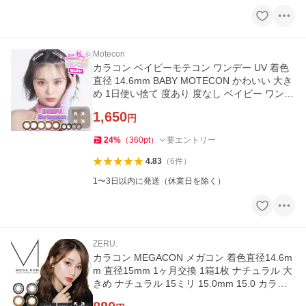
Motecon
カラコン ベイビーモテコン ワンデー UV 着色
直径 14.6mm BABY MOTECON かわいい 大き
め 1日使い捨て 度あり 度なし ベイビー ワンデ
ー
1,650
円
24
%
（
360
pt
）
要エントリー
4.83
（
6
件
）
1〜3日以内に発送（休業日を除く）
ZERU.
カラコン MEGACON メガコン 着色直径14.6m
m 直径15mm 1ヶ月交換 1箱1枚 ナチュラル 大
きめ ナチュラル 15ミリ 15.0mm 15.0 カラー
コンタクト