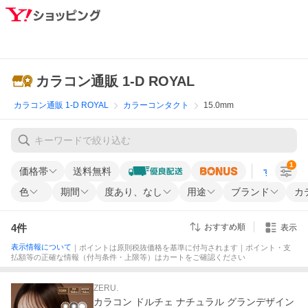
カラコン通販 1-D ROYAL
カラコン通販 1-D ROYAL
カラーコンタクト
15.0mm
1
価格帯
送料無料
すべての条
色
期間
度あり、なし
用途
ブランド
カ
4
件
おすすめ順
表示
表示情報について
｜ポイントは原則税抜価格を基準に付与されます｜ポイント・支
払額等の正確な情報（付与条件・上限等）はカートをご確認ください
ZERU.
カラコン ドルチェ ナチュラル グランデザイン