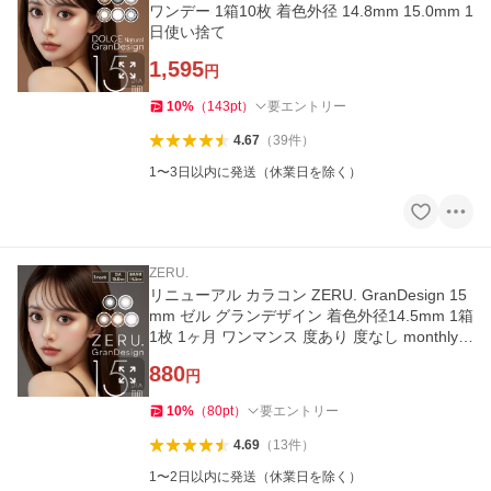
ワンデー 1箱10枚 着色外径 14.8mm 15.0mm 1
日使い捨て
1,595
円
10
%
（
143
pt
）
要エントリー
4.67
（
39
件
）
1〜3日以内に発送（休業日を除く）
ZERU.
リニューアル カラコン ZERU. GranDesign 15
mm ゼル グランデザイン 着色外径14.5mm 1箱
1枚 1ヶ月 ワンマンス 度あり 度なし monthly
カラーコンタクト
880
円
10
%
（
80
pt
）
要エントリー
4.69
（
13
件
）
1〜2日以内に発送（休業日を除く）